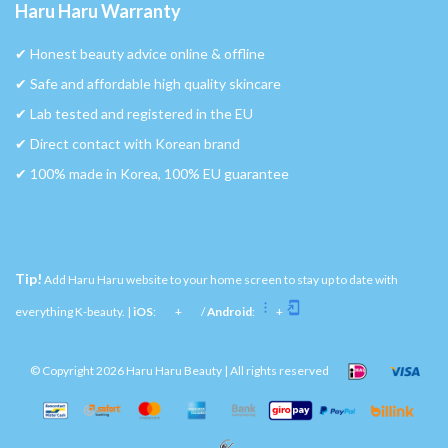
Haru Haru Warranty
✔︎ Honest beauty advice online & offline
✔︎ Safe and affordable high quality skincare
✔︎ Lab tested and registered in the EU
✔︎ Direct contact with Korean brand
✔︎ 100% made in Korea, 100% EU guarantee
Tip!
Add Haru Haru website to your home screen to stay up to date with
everything K-beauty. |
iOS
:
+
/
Android
:
+
© Copyright 2026 Haru Haru Beauty | All rights reserved