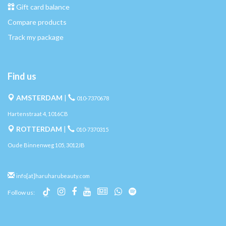
Gift card balance
Compare products
Track my package
Find us
AMSTERDAM
|
010-7370678
Hartenstraat 4, 1016CB
ROTTERDAM
|
010-7370315
Oude Binnenweg 105, 3012JB
info[at]haruharubeauty.com
Follow us: