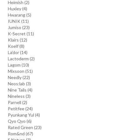
Heimish
(2)
Huxley
(4)
Hwarang
(5)
IUNIK
(11)
Jumiso
(23)
K-Secret
(11)
Klairs
(12)
Koelf
(8)
La'dor
(14)
Lactoderm
(2)
Lagom
(10)
Mixsoon
(51)
Needly
(22)
Neos:lab
(3)
Nine Tails
(4)
Nineless
(3)
Parnell
(2)
Petitfee
(24)
Pyunkang Yul
(4)
Qyo Qyo
(6)
Rated Green
(23)
Rom&nd
(67)
S.Nature
(3)