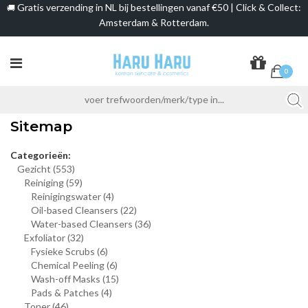
Gratis verzending in NL bij bestellingen vanaf €50 | Click & Collect:
🚚
Amsterdam & Rotterdam.
0
Sitemap
Categorieën:
Gezicht
(553)
Reiniging
(59)
Reinigingswater
(4)
Oil-based Cleansers
(22)
Water-based Cleansers
(36)
Exfoliator
(32)
Fysieke Scrubs
(6)
Chemical Peeling
(6)
Wash-off Masks
(15)
Pads & Patches
(4)
Toner
(46)