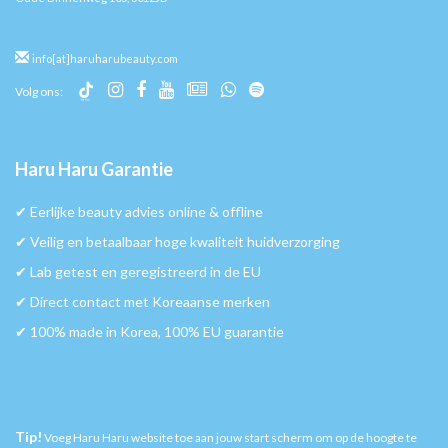
info[at]haruharubeauty.com
Volg ons:
Haru Haru Garantie
✔︎ Eerlijke beauty advies online & offline
✔︎ Veilig en betaalbaar hoge kwaliteit huidverzorging
✔︎ Lab getest en geregistreerd in de EU
✔︎ Direct contact met Koreaanse merken
✔︎ 100% made in Korea, 100% EU guarantie
Tip!
Voeg Haru Haru website toe aan jouw start scherm om op de hoogte te