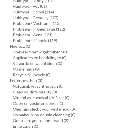
Huidtype - Droog
(107)
Huidtype - Vet
(81)
Huidtype - Combi
(114)
Huidtype - Gevoelig
(107)
Probleem - Vochtarm
(113)
Probleem - Pigmentatie
(112)
Probleem - Acne
(121)
Probleem - Rimpels
(119)
Hoe te...
(0)
Hoeveel moet ik gebruiken?
(0)
Applicaties en handelingen
(0)
Volgorde en wachttijden
(0)
Masker gids
(0)
Recycle & upcycle
(0)
Feiten, mythen
(3)
Natuurlijk vs. synthetisch
(0)
Clean vs. dirty beauty
(0)
Mineral vs. chemical UV filter
(0)
Open en gesloten poriën
(1)
Oliën zijn slecht voor vette huid
(0)
No makeup, no double cleansing
(0)
Geen zon, geen zonnebrand
(2)
Enge zuren
(0)