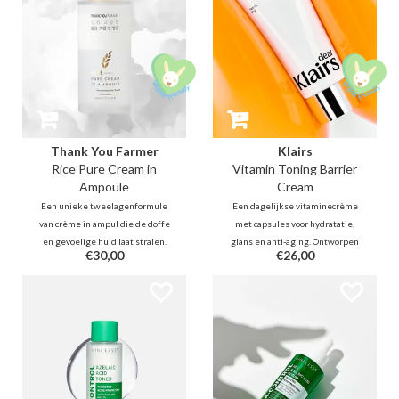
Thank You Farmer
Klairs
Rice Pure Cream in
Vitamin Toning Barrier
Ampoule
Cream
Een unieke tweelagenformule
Een dagelijkse vitaminecrème
van crème in ampul die de doffe
met capsules voor hydratatie,
en gevoelige huid laat stralen.
glans en anti-aging. Ontworpen
€30,00
€26,00
Dankzij de kracht van rijstextract
voor barrièreherstel, met
helpt deze ampul een heldere
vitamine C, glutathione en PDRN
teint te bereiken, terwijl de huid
om je teint, elasticiteit en
soepel, gekalmeerd en
huidtextuur intensief te
revitaliseerd achterblijft.
verbeteren.