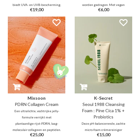
biedt UVA- en UVB-bescherming,
worden gedragen. Met vegan
€19,00
€6,00
terwijl het de huidbarrière
PDRN verbetert het de
versterkt met Pine Tree Extract
elasticiteit voor een stevigere,
(dennennaaldenextract), een 8-
gelifte look. Het biedt een
peptidecomplex en ceramiden
vullend en koelend effect dat de
voor een kalmerend en
gevoelige huid kalmeert voor een
hydraterend effect.
stralende teint
Mixsoon
K-Secret
PDRN Collagen Cream
Seoul 1988 Cleansing
Foam : Pine Cica 1% +
Een ultralichte, vochtrijke jelly-
Probiotics
formule verrijkt met
plantaardige rijst-PDRN, laag-
Deze pH-balancerende, zachte
moleculair collageen en peptiden.
micro-foam crèmereiniger
€25,00
€15,00
Het geeft een krachtige
exfolieert effectief diepe