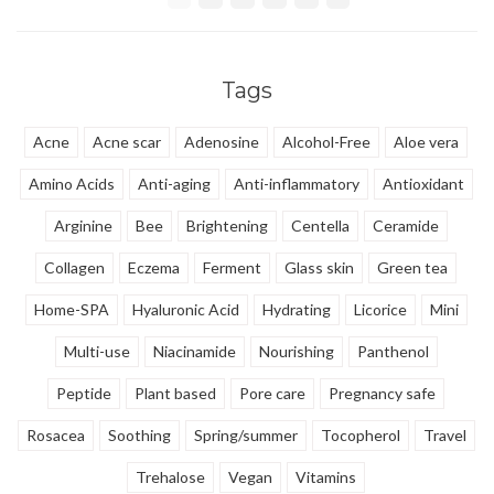
boter crème zorgt voor een intens
barrier from the inside.
glass huid!
Tags
Acne
Acne scar
Adenosine
Alcohol-Free
Aloe vera
Amino Acids
Anti-aging
Anti-inflammatory
Antioxidant
Arginine
Bee
Brightening
Centella
Ceramide
Collagen
Eczema
Ferment
Glass skin
Green tea
Home-SPA
Hyaluronic Acid
Hydrating
Licorice
Mini
Multi-use
Niacinamide
Nourishing
Panthenol
Peptide
Plant based
Pore care
Pregnancy safe
Rosacea
Soothing
Spring/summer
Tocopherol
Travel
Trehalose
Vegan
Vitamins