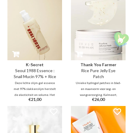
vijf plantaardige oliën de poriën
versterkt voor een gladde,
diepgaand, zonder de huid uit te
gezonde uitstraling.
drogen.
K-Secret
Thank You Farmer
Seoul 1988 Essence :
Rice Pure Jelly Eye
Snail Mucin 97% + Rice
Patch
Deze lichte slijm-gel essence
Unieke hydrogel patches in blad-
met 97% slakkenslijm herstelt
en maanvorm voor oog- en
de elasticiteit en volume. Het
wangverzorging. Kalmeert,
€21,00
€26,00
glijdt over de huid en trekt snel
ontzwelt en verheldert de teint
in. Samen met rijstextract
direct. Verrijkt met Rijstextract,
kalmeert en verheldert het de
Allantoïne en Niacinamide om de
teint, terwijl de huidbarrière
huid intensief te verjongen en te
intensief wordt versterkt
herstellen voor een frisse blik.