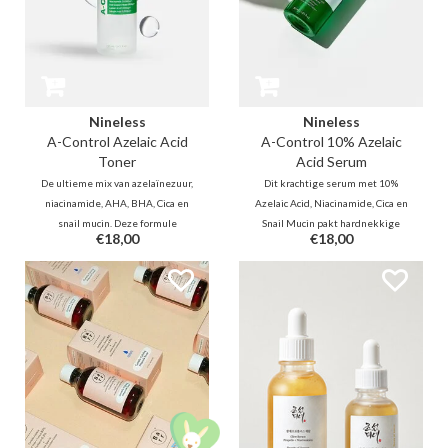
Nineless
Nineless
A-Control Azelaic Acid
A-Control 10% Azelaic
Toner
Acid Serum
De ultieme mix van azelaïnezuur,
Dit krachtige serum met 10%
niacinamide, AHA, BHA, Cica en
Azelaic Acid, Niacinamide, Cica en
snail mucin. Deze formule
Snail Mucin pakt hardnekkige
€18,00
€18,00
vervaagt vlekjes, reguleert talg
pigmentatie aan en vervaagt
en kalmeert roodheid direct. Het
acnelittekens. Ideaal voor de
vermindert acne en herstelt de
acne- en rosacea-gevoelige huid;
barrière—dé perfecte match voor
het brengt rust en helderheid
de acne- en rosaceagevoelige
zonder de huid te irriteren.
huid!