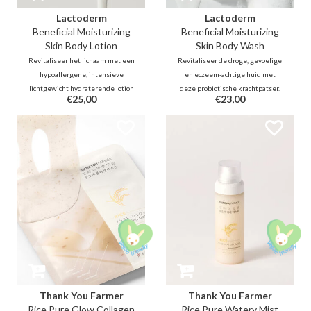
Lactoderm
Lactoderm
Beneficial Moisturizing
Beneficial Moisturizing
Skin Body Lotion
Skin Body Wash
Revitaliseer het lichaam met een
Revitaliseer de droge, gevoelige
hypoallergene, intensieve
en eczeem-achtige huid met
lichtgewicht hydraterende lotion
deze probiotische krachtpatser.
€25,00
€23,00
boordevol Lactobacillus Ferment
Verrijkt met Lactobacillus
en ceramiden om de geïrriteerde
Ferment en Ceramiden herstelt
en eczeem-achtige huid te
deze romige wash je
verzachten en de vochtbarrière te
huidbarrière en microbioom. Zeg
versterken.
vaarwel tegen jeuk en hallo
tegen diepe hydratatie!
Thank You Farmer
Thank You Farmer
Rice Pure Glow Collagen
Rice Pure Watery Mist