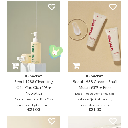
elasticiteitsboost, vult fijne
porieproblemen met 0,5%
lijntjes van binnenuit op en zorgt
salicylzuur, terwijl het
voor een verfrissend, verkoelend
tegelijkertijd de huidbarrière
effect.
kalmeert en versterkt dankzij
een 1% Pine Cica Complex en
Bifida Ferment.
K-Secret
K-Secret
Seoul 1988 Cleansing
Seoul 1988 Cream : Snail
Oil : Pine Cica 1% +
Mucin 93% + Rice
Probiotics
Deze rijke gelcrème met 93%
Geformuleerd met Pine Cica-
slakkenslijm trekt snel in,
complex en hydraterende
herstelt de elasticiteit en
€21,00
€21,00
probiotica: deze reinigingsolie
verbetert het volume. Samen met
kalmeert de (acne-)gevoelige
rijstextract kalmeert en
huid en herstelt tegelijkertijd de
verheldert het de teint, terwijl
huidbarrière. Daarnaast reinigen
de huidbarrière intensief wordt