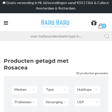
Gratis verzending in NL bij bestellingen vanaf €50 | Click & Collect:
🚚
Amsterdam & Rotterdam.
0
Producten getagd met
Rosacea
82 producten gevonden
Merken
Type
Huidtype
Problemen
Verzorging
USP