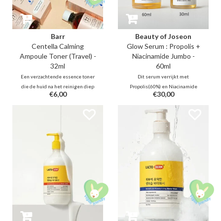
Barr
Beauty of Joseon
Centella Calming
Glow Serum : Propolis +
Ampoule Toner (Travel) -
Niacinamide Jumbo -
32ml
60ml
Een verzachtende essence toner
Dit serum verrijkt met
die de huid na het reinigen diep
Propolis(60%) en Niacinamide
€6,00
€30,00
hydrateert dankzij Panthenol,
(2%) helpt bij het bestrijden van
Jojoba, Ceramide, Hyaluron.
acne en flare-ups terwijl het je
Daarnaast is deze fles gevuld met
huid glans en gloed geeft. De
maar liefst 80% kalmerende en
lichte honingachtige textuur kan
huidherstellende Centella
helpen bij het vasthouden van
Asiatica en Houttuynia Cordata.
vocht en de huid veerkrachtig
houden.