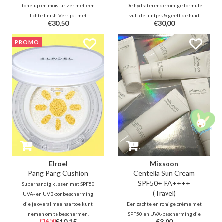
tone-up en moisturizer met een
De hydraterende romige formule
lichte finish. Verrijkt met
vult de lijntjes & geeft de huid
€30,50
€30,00
Allantoïne en Adenosine om de
een prachtige glow. Borstel het
gevoelige en vochtarme huid
uit & zie hoe de zachte textuur
PROMO
actief te kalmeren en hydrateren.
verandert in een foundation die
Perfect voor dagelijks gebruik.
zich aanpast aan je huidskleur
Elroel
Mixsoon
Pang Pang Cushion
Centella Sun Cream
SPF50+ PA++++
Superhandig kussen met SPF50
(Travel)
UVA- en UVB-zonbescherming
die je overal mee naartoe kunt
Een zachte en romige crème met
nemen om te beschermen,
SPF50 en UVA-bescherming die
€14,50
€10,15
€3,00