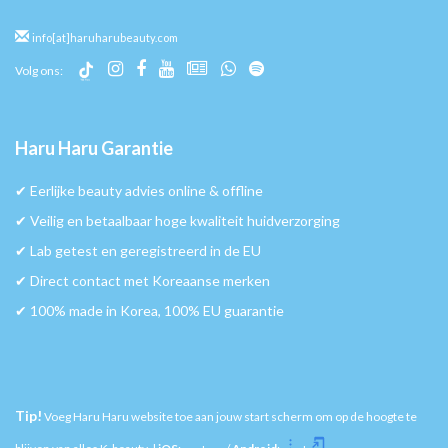
info[at]haruharubeauty.com
Volg ons:
Haru Haru Garantie
✔︎ Eerlijke beauty advies online & offline
✔︎ Veilig en betaalbaar hoge kwaliteit huidverzorging
✔︎ Lab getest en geregistreerd in de EU
✔︎ Direct contact met Koreaanse merken
✔︎ 100% made in Korea, 100% EU guarantie
Tip!
Voeg Haru Haru website toe aan jouw start scherm om op de hoogte te