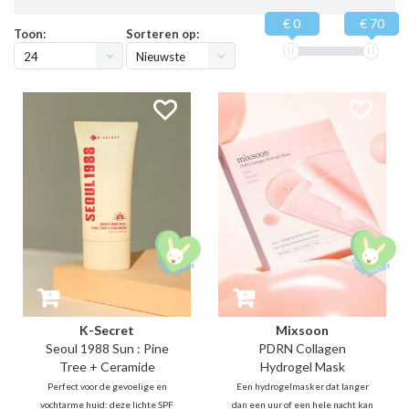
€ 0
€ 70
Toon:
Sorteren op:
24
Nieuwste
producten
K-Secret
Mixsoon
Seoul 1988 Sun : Pine
PDRN Collagen
Tree + Ceramide
Hydrogel Mask
Perfect voor de gevoelige en
Een hydrogelmasker dat langer
vochtarme huid: deze lichte SPF
dan een uur of een hele nacht kan