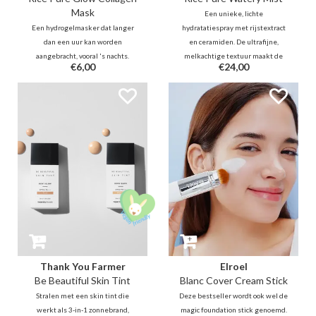
Mask
Een unieke, lichte
Een hydrogelmasker dat langer
hydratatiespray met rijstextract
dan een uur kan worden
en ceramiden. De ultrafijne,
aangebracht, vooral 's nachts.
melkachtige textuur maakt de
€6,00
€24,00
Bevat rijstextract en plantaardige
huid direct zachter en voller voor
PDRN voor een optimale
een prachtige glans. Onmisbaar
hydratatie. Gecombineerd met
voor een verfrissende boost, op
glutathion voor een stralende
elk moment van de dag, over je
teint en centella voor een
make-up heen.
kalmerende werking.
Thank You Farmer
Elroel
Be Beautiful Skin Tint
Blanc Cover Cream Stick
Stralen met een skin tint die
Deze bestseller wordt ook wel de
werkt als 3-in-1 zonnebrand,
magic foundation stick genoemd.