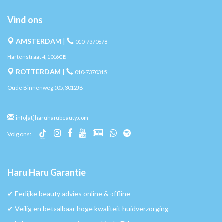
Vind ons
AMSTERDAM
|
010-7370678
Hartenstraat 4, 1016CB
ROTTERDAM
|
010-7370315
Oude Binnenweg 105, 3012JB
info[at]haruharubeauty.com
Volg ons:
Haru Haru Garantie
✔︎ Eerlijke beauty advies online & offline
✔︎ Veilig en betaalbaar hoge kwaliteit huidverzorging