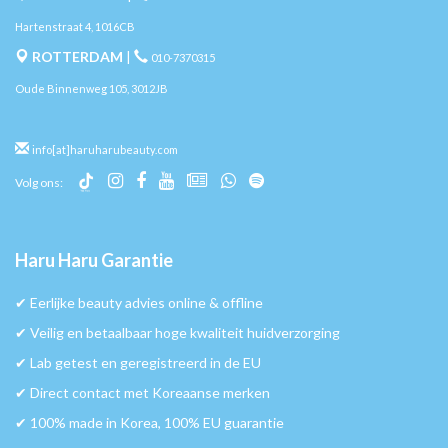
Hartenstraat 4, 1016CB
ROTTERDAM
|
010-7370315
Oude Binnenweg 105, 3012JB
info[at]haruharubeauty.com
Volg ons:
Haru Haru Garantie
✔︎ Eerlijke beauty advies online & offline
✔︎ Veilig en betaalbaar hoge kwaliteit huidverzorging
✔︎ Lab getest en geregistreerd in de EU
✔︎ Direct contact met Koreaanse merken
✔︎ 100% made in Korea, 100% EU guarantie