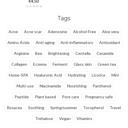
€4,50
verbeteren en vermoeidheid te
verminderen. Ideaal voor op werk,
school en uitstapjes. Het
Tags
verbetert de bloedcirculatie, het
geheugen en de immuniteit.
Acne
Acne scar
Adenosine
Alcohol-Free
Aloe vera
Amino Acids
Anti-aging
Anti-inflammatory
Antioxidant
Arginine
Bee
Brightening
Centella
Ceramide
Collagen
Eczema
Ferment
Glass skin
Green tea
Home-SPA
Hyaluronic Acid
Hydrating
Licorice
Mini
Multi-use
Niacinamide
Nourishing
Panthenol
Peptide
Plant based
Pore care
Pregnancy safe
Rosacea
Soothing
Spring/summer
Tocopherol
Travel
Trehalose
Vegan
Vitamins