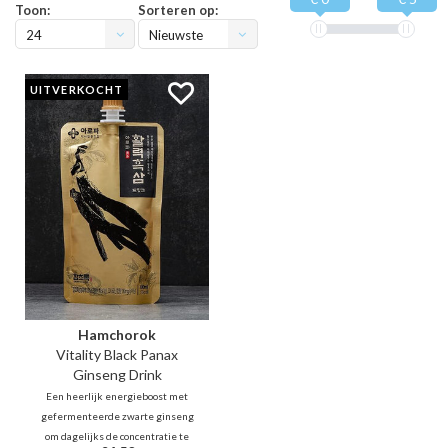
Toon:
Sorteren op:
24
Nieuwste
producten
UITVERKOCHT
Hamchorok
Vitality Black Panax
Ginseng Drink
Een heerlijk energieboost met
gefermenteerde zwarte ginseng
om dagelijks de concentratie te