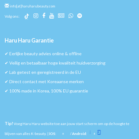
info[at]haruharubeauty.com
Volg ons:
Haru Haru Garantie
✔︎ Eerlijke beauty advies online & offline
✔︎ Veilig en betaalbaar hoge kwaliteit huidverzorging
✔︎ Lab getest en geregistreerd in de EU
✔︎ Direct contact met Koreaanse merken
✔︎ 100% made in Korea, 100% EU guarantie
Tip!
Voeg Haru Haru website toe aan jouw start scherm om op de hoogte te
blijven van alles K-beauty. |
iOS
:
+
/
Android
:
+