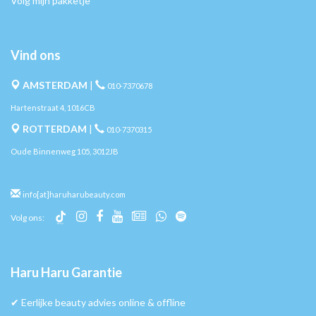
Volg mijn pakketje
Vind ons
AMSTERDAM
|
010-7370678
Hartenstraat 4, 1016CB
ROTTERDAM
|
010-7370315
Oude Binnenweg 105, 3012JB
info[at]haruharubeauty.com
Volg ons:
Haru Haru Garantie
✔︎ Eerlijke beauty advies online & offline