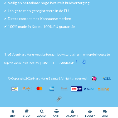
✔︎ Veilig en betaalbaar hoge kwaliteit huidverzorging
✔︎ Lab getest en geregistreerd in de EU
✔︎ Direct contact met Koreaanse merken
✔︎ 100% made in Korea, 100% EU guarantie
Tip!
Voeg Haru Haru website toe aan jouw start scherm om op de hoogte te
blijven van alles K-beauty. |
iOS
:
+
/
Android
:
+
© Copyright 2026 Haru Haru Beauty | All rights reserved
Wij slaan cookies op om onze website te verbeteren. Is dat akkoord?
Ja
Nee
SHOP
STUDY
ZOEKEN
CART
ACCOUNT
LOYALTY
CHAT
Meer over cookies »