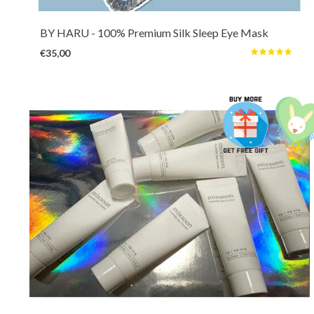
voorkomt rimpelvorming en droge ogen.
BY HARU
- 100% Premium Silk Sleep Eye Mask
€35,00
Een zachte en romige crème met SPF50 en UVA-bescherming die je met
gemak elke dag kunt gebruiken. Het laat geen witte waas of plakkerigheid
achter terwijl het de huid hydrateert en kalmeert dankzij de zachte formule
met 970ppm Centella.