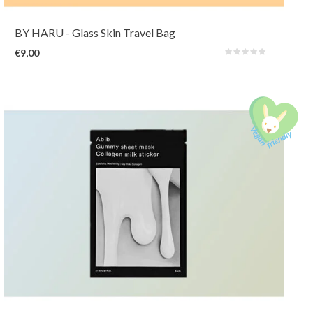
BY HARU
- Glass Skin Travel Bag
€9,00
Een zacht, melkachtig sheetmask met veganistisch collageen en sojamelk.
Gecombineerd met een 9-peptidecomplex voedt en hydrateert het de huid
diep, verbetert de elasticiteit en verstevigt deze. De TECA-
liposoomtechnologie verzacht en kalmeert de huid snel