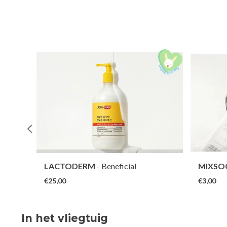
50
LACTODERM
- Beneficial
MIXSO
Moisturizing Skin Body Lotion
€25,00
€3,00
In het vliegtuig