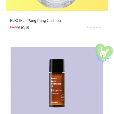
overal mee naartoe kunt nemen om te beschermen, hydrateren en
kalmeren. Naast UV-bescherming kalmeert en voedt het zonnekussen ook
de huid dankzij het aloë- en vitaminecomplex.
ELROEL
- Pang Pang Cushion
€14,50
€10,15
Deze olie reiniger met BHA gaat dieper de huid in om verstopte poriën te
reinigen. Samen met botanische oliën zal deze verfrissende cleansing oil
onzuiverheden, mee-eters en make-up verwijderen.