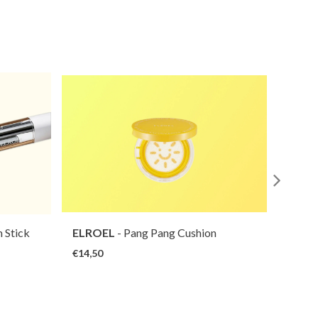
 Stick
ELROEL
- Pang Pang Cushion
BEAU
Stick
€14,50
€24,0
PA++