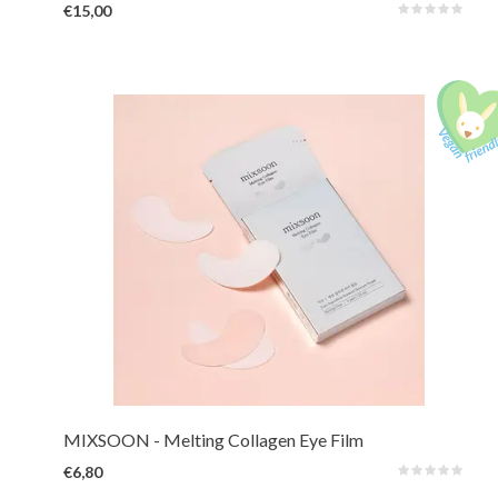
€15,00
In een fractie van een seconde dringt het hypoallergene collageenfilmgaas
diep door in de huid onder de ogen, waardoor de opname wordt verbeterd
en anti-verouderingsvoordelen worden behaald.
MIXSOON
- Melting Collagen Eye Film
€6,80