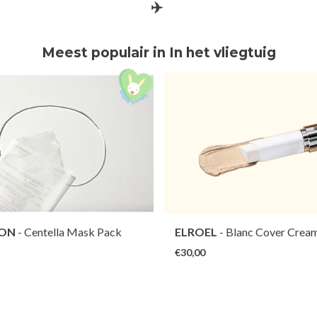
✈️
Meest populair in In het vliegtuig
ON
- Centella Mask Pack
ELROEL
- Blanc Cover Cream
€30,00