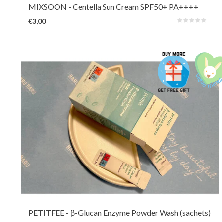
MIXSOON
- Centella Sun Cream SPF50+ PA++++
(Travel)
€3,00
Een zeer milde poederreiniger met huidherstellende, kalmerende en
hydraterende ingrediënten zoals Beta-Glucan, rijst en gist ferments.
Bovendien helpt papaïne dode huidcellen te verminderen. Ook te
gebruiken als een milde exfoliator.
PETITFEE
- β-Glucan Enzyme Powder Wash (sachets)