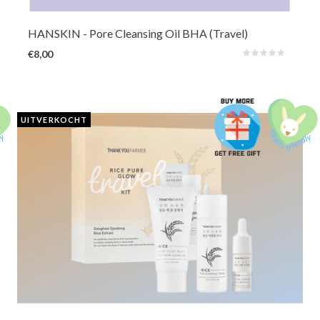
HANSKIN
- Pore Cleansing Oil BHA (Travel)
€8,00
UITVERKOCHT
Een evenwichtige en stralende huid op reis is niet onmogelijk dankzij deze
set van 3 multifunctionele producten met premium rijst. In deze handige
reisset krijg je een dagelijkse reiniger / kleimasker, hydraterende essence
toner en een voedende ampoule.