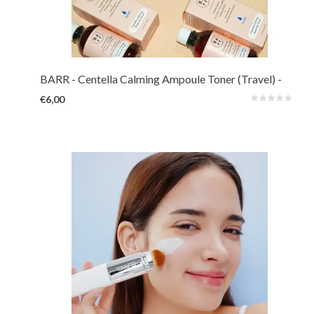
Een verzachtende essence toner die de huid na het reinigen diep
hydrateert dankzij Panthenol, Jojoba, Ceramide, Hyaluron. Daarnaast is
deze fles gevuld met maar liefst 80% kalmerende en huidherstellende
Centella Asiatica en Houttuynia Cordata.
BARR
- Centella Calming Ampoule Toner (Travel) -
32ml
€6,00
Deze bestseller wordt ook wel de magic foundation stick genoemd. De