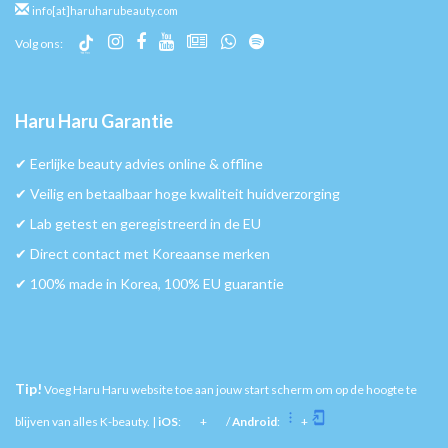
info[at]haruharubeauty.com
Volg ons:
Haru Haru Garantie
✔︎ Eerlijke beauty advies online & offline
✔︎ Veilig en betaalbaar hoge kwaliteit huidverzorging
✔︎ Lab getest en geregistreerd in de EU
✔︎ Direct contact met Koreaanse merken
✔︎ 100% made in Korea, 100% EU guarantie
Tip!
Voeg Haru Haru website toe aan jouw start scherm om op de hoogte te
blijven van alles K-beauty. |
iOS
:
+
/
Android
:
+