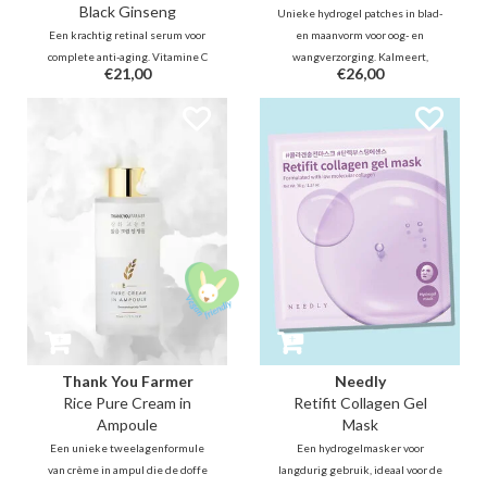
Black Ginseng
Unieke hydrogel patches in blad-
Een krachtig retinal serum voor
en maanvorm voor oog- en
complete anti-aging. Vitamine C
wangverzorging. Kalmeert,
€21,00
€26,00
& zwarte ginseng verhelderen en
ontzwelt en verheldert de teint
beschermen, terwijl bakuchiol &
direct. Verrijkt met Rijstextract,
EGF collageen en celvernieuwing
Allantoïne en Niacinamide om de
stimuleren. Deze milde formule
huid intensief te verjongen en te
vervaagt lijntjes zichtbaar voor
herstellen voor een frisse blik.
een stralende, stevige huid.
Thank You Farmer
Needly
Rice Pure Cream in
Retifit Collagen Gel
Ampoule
Mask
Een unieke tweelagenformule
Een hydrogelmasker voor
van crème in ampul die de doffe
langdurig gebruik, ideaal voor de