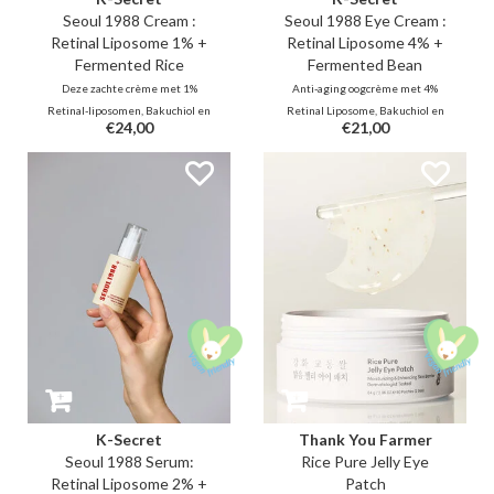
Seoul 1988 Cream :
Seoul 1988 Eye Cream :
Retinal Liposome 1% +
Retinal Liposome 4% +
Fermented Rice
Fermented Bean
Deze zachte crème met 1%
Anti-aging oogcrème met 4%
Retinal-liposomen, Bakuchiol en
Retinal Liposome, Bakuchiol en
€24,00
€21,00
Peptiden versnelt
EGF stimuleert collageen en
celvernieuwing en vervaagt fijne
celvernieuwing. De milde, niet-
lijntjes. Met gefermenteerde
irriterende formule met
rijst en Vitamine C revitaliseert
gefermenteerde ingrediënten
het de gevoelige huid, verkleint
vermindert zichtbaar fijne lijntjes
het poriën en vermindert het
voor een stralende, stevige en
donkere vlekken.
veerkrachtige huid.
K-Secret
Thank You Farmer
Seoul 1988 Serum:
Rice Pure Jelly Eye
Retinal Liposome 2% +
Patch