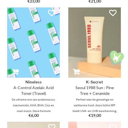
€23,00
€21,00
geformuleerd met 0,1% zalm-
barrièreherstel in één spray.
PDRN met geëncapsuleerde
Aangedreven door PDRN om de
vitamine C en niacinamide,
huid te vernieuwen en te
herstelt de huidbarrière,
herstellen, verhoogt het de
vervaagt pigmentvlekken en laat
veerkracht voor een stralende,
de vermoeide huid weer stralen.
gezonde teint. Schud, spray en
glow
Nineless
K-Secret
A-Control Azelaic Acid
Seoul 1988 Sun : Pine
Toner (Travel)
Tree + Ceramide
De ultieme mix van azelaïnezuur,
Perfect voor de gevoelige en
niacinamide, AHA, BHA, Cica en
vochtarme huid: deze lichte SPF
snail mucin. Deze formule
biedt UVA- en UVB-bescherming,
€6,00
€19,00
vervaagt vlekjes, reguleert talg
terwijl het de huidbarrière
en kalmeert roodheid direct. Het
versterkt met Pine Tree Extract
vermindert acne en herstelt de
(dennennaaldenextract), een 8-