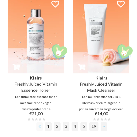
pukkeltjes én donkere vlekjes
het herstel en vervagen ze
aanpakt met salicylzuur,
vlekjes met salicylzuur,
madecassoside en niacinamide.
madecassoside en niacinamide.
Klairs
Klairs
Freshly Juiced Vitamin
Freshly Juiced Vitamin
Essence Toner
Mask Cleanser
Een ultralichte essence-toner
Een multifunctioneel 2-in-1
met smeltende vegan
kleimasker en reiniger die
microcapsules om de
poriën zuivert en zorgt voor een
€21,00
€14,00
vochtbarrière te behouden. Met
directe, stralende glass skin. Met
rijst-PDRN, dubbel vitamine C en
vitamine C, Glutathione en PHA
1
2
3
4
5
19
PHA om fijne lijntjes op te vullen,
biedt dit product een dagelijkse,
een doffe teint te verhelderen,
milde exfoliërende en