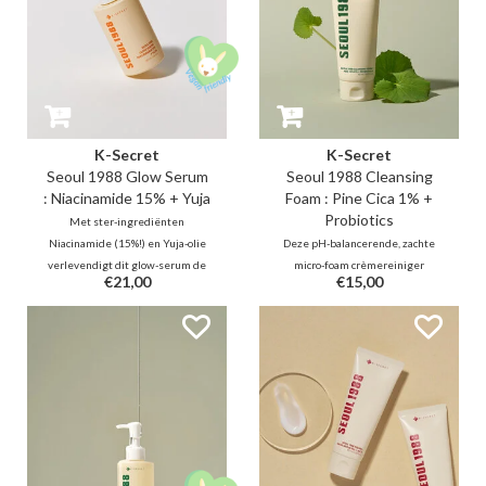
K-Secret
K-Secret
Seoul 1988 Glow Serum
Seoul 1988 Cleansing
: Niacinamide 15% + Yuja
Foam : Pine Cica 1% +
Probiotics
Met ster-ingrediënten
Niacinamide (15%!) en Yuja-olie
Deze pH-balancerende, zachte
verlevendigt dit glow-serum de
micro-foam crèmereiniger
€21,00
€15,00
huid voor een stralend resultaat.
exfolieert effectief diepe
Dit frisse, hydraterende serum
porieproblemen met 0,5%
helpt de huid te corrigeren
salicylzuur, terwijl het
dankzij antioxidantboosters zoals
tegelijkertijd de huidbarrière
Tranexaminezuur en Glutathion.
kalmeert en versterkt dankzij
een 1% Pine Cica Complex en
Bifida Ferment.