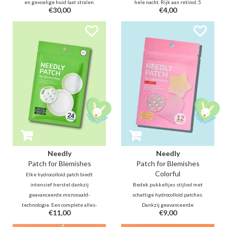
en gevoelige huid laat stralen.
hele nacht. Rijk aan retinol, 5
€30,00
€4,00
Dankzij de kracht van rijstextract
typen laagmoleculair collageen
helpt deze ampul een heldere
en niacinamide voor een
teint te bereiken, terwijl de huid
complete verzorging die de
soepel, gekalmeerd en
huidelasticiteit en -textuur
revitaliseerd achterblijft.
verbetert en een stralende teint
herstelt.
Needly
Needly
Patch for Blemishes
Patch for Blemishes
Colorful
Elke hydrocolloïd patch biedt
intensief herstel dankzij
Bedek pukkeltjes stijlvol met
geavanceerde micronaald-
schattige hydrocolloïd patches.
technologie. Een complete alles-
Dankzij geavanceerde
€11,00
€9,00
in-één oplossing die de huid
micronaald-technologie kalmeren
direct kalmeert, terwijl het
ze de ontsteking, versnellen ze