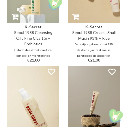
K-Secret
K-Secret
Seoul 1988 Cleansing
Seoul 1988 Cream : Snail
Oil : Pine Cica 1% +
Mucin 93% + Rice
Probiotics
Deze rijke gelcrème met 93%
Geformuleerd met Pine Cica-
slakkenslijm trekt snel in,
complex en hydraterende
herstelt de elasticiteit en
€21,00
€21,00
probiotica: deze reinigingsolie
verbetert het volume. Samen met
kalmeert de (acne-)gevoelige
rijstextract kalmeert en
huid en herstelt tegelijkertijd de
verheldert het de teint, terwijl
huidbarrière. Daarnaast reinigen
de huidbarrière intensief wordt
vijf plantaardige oliën de poriën
versterkt voor een gladde,
diepgaand, zonder de huid uit te
gezonde uitstraling.
drogen.