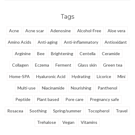
poriën te verfijnen en donkere
verhelderende verzorging.
vlekken te vervagen.
Tags
Acne
Acne scar
Adenosine
Alcohol-Free
Aloe vera
Amino Acids
Anti-aging
Anti-inflammatory
Antioxidant
Arginine
Bee
Brightening
Centella
Ceramide
Collagen
Eczema
Ferment
Glass skin
Green tea
Home-SPA
Hyaluronic Acid
Hydrating
Licorice
Mini
Multi-use
Niacinamide
Nourishing
Panthenol
Peptide
Plant based
Pore care
Pregnancy safe
Rosacea
Soothing
Spring/summer
Tocopherol
Travel
Trehalose
Vegan
Vitamins