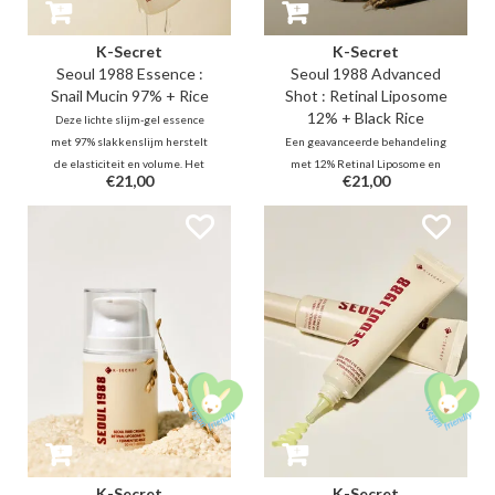
K-Secret
K-Secret
Seoul 1988 Essence :
Seoul 1988 Advanced
Snail Mucin 97% + Rice
Shot : Retinal Liposome
12% + Black Rice
Deze lichte slijm-gel essence
met 97% slakkenslijm herstelt
Een geavanceerde behandeling
de elasticiteit en volume. Het
met 12% Retinal Liposome en
€21,00
€21,00
glijdt over de huid en trekt snel
micronaald-spiculae voor betere
in. Samen met rijstextract
productopname. Het stimuleert
kalmeert en verheldert het de
de celvernieuwing, vermindert
teint, terwijl de huidbarrière
zichtbaar rimpels en poriën, en
intensief wordt versterkt
verbetert de vitaliteit van de
huid.
K-Secret
K-Secret