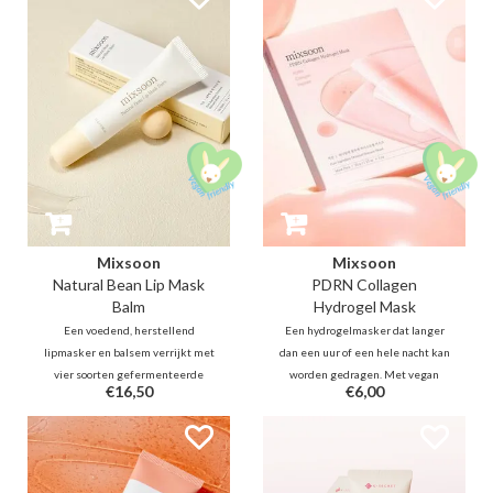
barrière—dé perfecte match voor
peptidecomplex en ceramiden
de acne- en rosaceagevoelige
voor een kalmerend en
huid!
hydraterend effect.
Mixsoon
Mixsoon
Natural Bean Lip Mask
PDRN Collagen
Balm
Hydrogel Mask
Een voedend, herstellend
Een hydrogelmasker dat langer
lipmasker en balsem verrijkt met
dan een uur of een hele nacht kan
vier soorten gefermenteerde
worden gedragen. Met vegan
€16,50
€6,00
plantaardige ingrediënten (boon,
PDRN verbetert het de
gerst, granaatappel en perensap)
elasticiteit voor een stevigere,
om de lippen te voeden en een
gelifte look. Het biedt een
beschermende vochtbarrière te
vullend en koelend effect dat de
vormen.
gevoelige huid kalmeert voor een