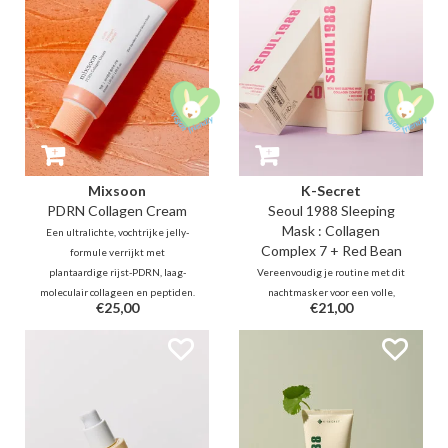
stralende teint
Mixsoon
K-Secret
PDRN Collagen Cream
Seoul 1988 Sleeping
Mask : Collagen
Een ultralichte, vochtrijke jelly-
Complex 7 + Red Bean
formule verrijkt met
plantaardige rijst-PDRN, laag-
Vereenvoudig je routine met dit
moleculair collageen en peptiden.
nachtmasker voor een volle,
€25,00
€21,00
Het geeft een krachtige
gezonde glow. Een lichte gel met
elasticiteitsboost, vult fijne
7 soorten Collageen en Vitamine
lijntjes van binnenuit op en zorgt
E-capsules die moeiteloos smelt
voor een verfrissend, verkoelend
en langdurig hydrateert zonder
effect.
vet laagje, om de elasticiteit van
de huid een boost te geven.