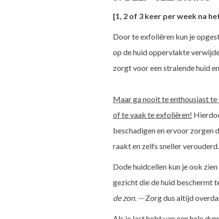
[1, 2 of 3 keer per week na he
Door te exfoliëren kun je opgest
op de huid oppervlakte verwijd
zorgt voor een stralende huid en 
Maar ga nooit te enthousiast te
of te vaak te exfoliëren!
Hierdoo
beschadigen en ervoor zorgen da
raakt en zelfs sneller verouderd.
Dode huidcellen kun je ook zien
gezicht die de huid beschermt t
de zon. --
Zorg dus altijd overda
Als je last hebt van een hele du