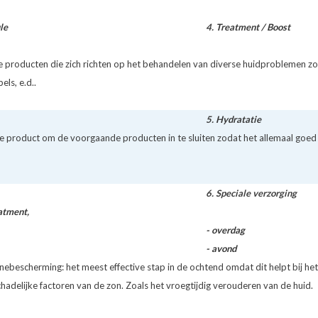
le
4.
Treatment / Boost
producten die zich richten op het behandelen van diverse huidproblemen zoa
els, e.d..
5.
Hydratatie
 product om de voorgaande producten in te sluiten zodat het allemaal goed
6. Speciale verzorging
eatment
,
- overdag
- avond
nebescherming: het meest effective stap in de ochtend omdat dit helpt bij h
chadelijke factoren van de zon. Zoals het vroegtijdig verouderen van de huid.