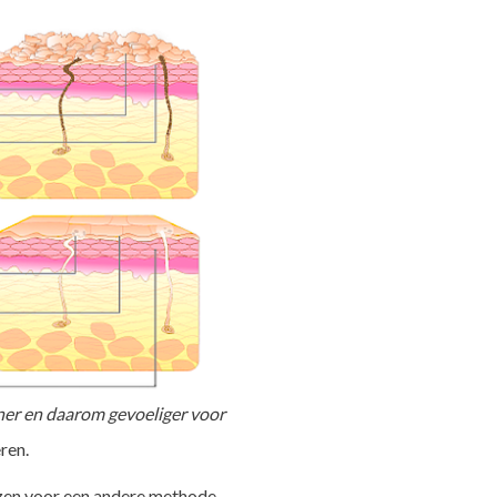
nner en daarom gevoeliger voor
ren.
iezen voor een andere methode