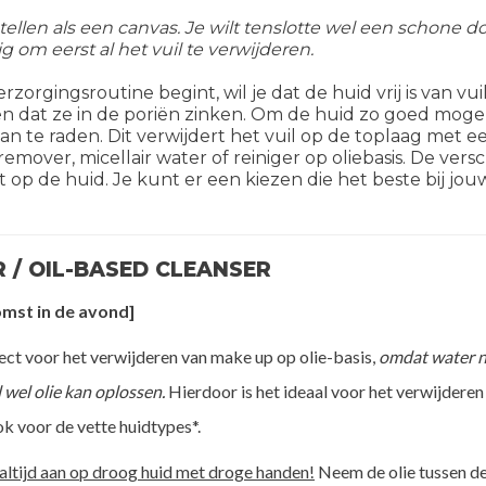
stellen als een canvas. Je wilt tenslotte wel een schone
g om eerst al het vuil te verwijderen.
zorgingsroutine begint, wil je dat de huid vrij is van vui
 dat ze in de poriën zinken. Om de huid zo goed mogelijk
aan te raden. Dit verwijdert het vuil op de toplaag met 
remover, micellair water of reiniger op oliebasis. De ve
 op de huid. Je kunt er een kiezen die het beste bij j
 / OIL-BASED CLEANSER
komst in de avond]
rfect voor het verwijderen van make up op olie-basis,
omdat water n
 wel olie kan oplossen.
Hierdoor is het ideaal voor het verwijderen 
ok voor de vette huidtypes*.
 altijd aan op droog huid met droge handen!
Neem de olie tussen de