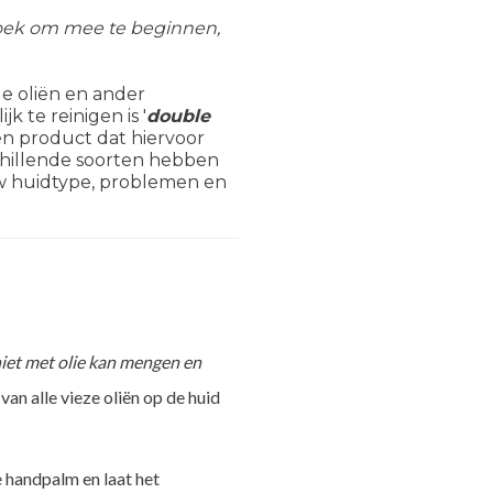
 doek om mee te beginnen,
le oliën en ander
 te reinigen is '
double
een product dat hiervoor
rschillende soorten hebben
ouw huidtype, problemen en
iet met olie kan mengen en
van alle vieze oliën op de huid
 handpalm en laat het