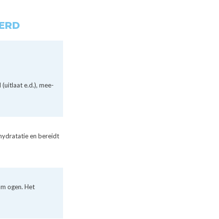
ERD
(uitlaat e.d.), mee-
 hydratatie en bereidt
om ogen. Het