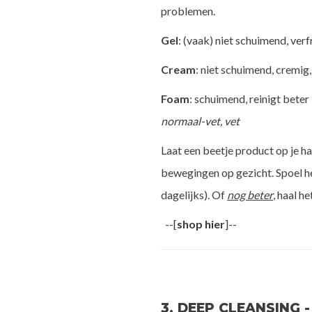
problemen.
Gel
: (vaak) niet schuimend, verf
Cream
: niet schuimend, cremig,
Foam
: schuimend, reinigt beter
normaal-vet, vet
Laat een beetje product op je h
bewegingen op gezicht. Spoel h
dagelijks). Of
nog beter
, haal h
--[
shop hier
]--
3. DEEP CLEANSING 