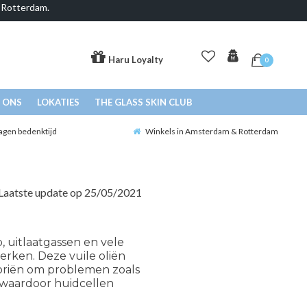
& Rotterdam.
Haru Loyalty
0
 ONS
LOKATIES
THE GLASS SKIN CLUB
agen bedenktijd
Winkels in Amsterdam & Rotterdam
Laatste update op 25/05/2021
 uitlaatgassen en vele
erken. Deze vuile oliën
poriën om problemen zoals
, waardoor huidcellen