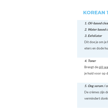
KOREAN 1
1.
Oil-based cle
2.
Water based c
3.
Exfoliator
Dit doe je om je 
eters en dode hu
4.
Toner
Brengt de
pH-wa
je huid voor op 
5.
Oog serum / c
De crèmes zijn d
vermindert donke