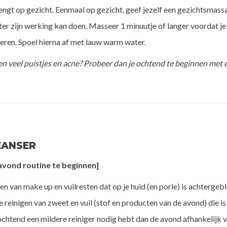
gt op gezicht. Eenmaal op gezicht, geef jezelf een gezichtsmassag
ter zijn werking kan doen. Masseer 1 minuutje of langer voordat je
eren. Spoel hierna af met lauw warm water.
 en veel puistjes en acne? Probeer dan je ochtend te beginnen met 
EANSER
 avond routine te beginnen]
en van make up en vuilresten dat op je huid (en porie) is achtergebl
e reinigen van zweet en vuil (stof en producten van de avond) die 
e ochtend een mildere reiniger nodig hebt dan de avond afhankelijk 