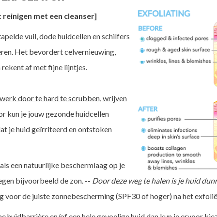
t reinigen met een cleanser]
apelde vuil, dode huidcellen en schilfers
eren. Het bevordert celvernieuwing,
rekent af met fijne lijntjes.
 werk door te hard te scrubben, wrijven
r kun je jouw gezonde huidcellen
t je huid geïrriteerd en ontstoken
 als een natuurlijke beschermlaag op je
egen bijvoorbeeld de zon. --
Door deze weg te halen is je huid du
g voor de juiste zonnebescherming (SPF30 of hoger) na het exfolië
nne huidbarrière en/of een hele gevoelige huid dan kun je ervoor k