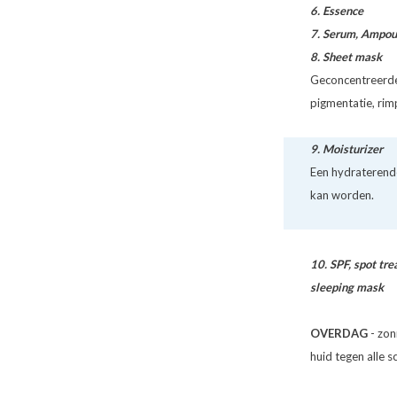
6.
Essence
7.
Serum
,
Ampou
8.
Sheet mask
Geconcentreerde 
pigmentatie, rimp
9.
Moisturizer
Een hydraterende
kan worden.
10.
SPF
,
spot tr
sleeping mask
OVERDAG
- zon
huid tegen alle s