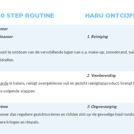
0 STEP ROUTINE
HARU ONTCIJF
anser
leanser
1.
Reiniging
huid te ontdoen van de verschillende lagen van o.a. make-up, zonnebrand, vuil 
idcellen.
2.
Voorbereiding
arde
in balans, reinigt overgebleven vuil en gezicht reinigingsproduct, brengt
de volgende stappen.
rème
3.
Oogverzorging
unner dan reguliere gezichtscrèmes en richten zich op de gevoelige huid rond
re kringen en rimpels.