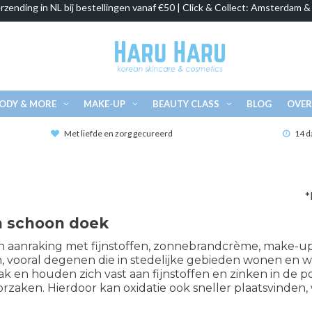
rzending in NL bij bestellingen vanaf €50 | Click & Collect: Amsterdam 
ODY & MORE
MAKE-UP
BEAUTY CLASS
BLOG
OVER
Met liefde en zorg gecureerd
14 d
*
n schoon doek
n aanraking met fijnstoffen, zonnebrandcrème, make-up,
, vooral degenen die in stedelijke gebieden wonen en w
ak en houden zich vast aan fijnstoffen en zinken in de 
rzaken. Hierdoor kan oxidatie ook sneller plaatsvinden