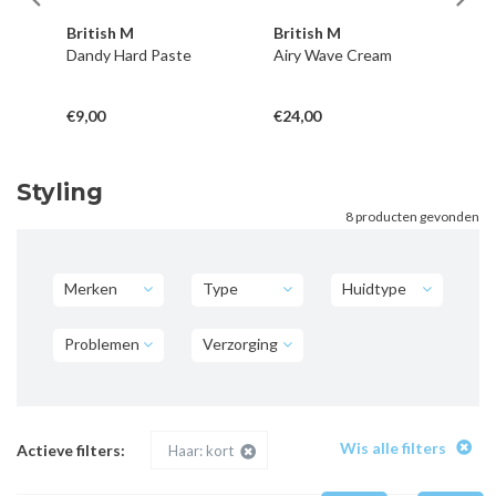
British M
British M
Br
Dandy Hard Paste
Airy Wave Cream
Ha
Tr
€9,00
€24,00
€9
Styling
8 producten gevonden
Merken
Type
Huidtype
Problemen
Verzorging
Wis alle filters
Actieve filters:
Haar: kort