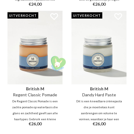
€24,00
€26,00
haar en geven het een
unieke kapsel met deze zachte
natuurlijke glans. - Geschikt voor
klei. - Ideaal voor het creëren van
UITVERKOCHT
UITVERKOCHT
de warme zomerdagen, maar ook
een klassieke, moderne en retro
voor de regenachtige dagen.
kapsels.
British M
British M
Regent Classic Pomade
Dandy Hard Paste
De Regent Classic Pomade is een
Dit is een kneedbare crèmepasta
zachte pomade op waterbasis die
die je moeiteloos kunt
glans en zachtheid geeft aan alle
aanbrengen om volume te
haartypes. Gebruik een kleine
vormen, waardoor je haar een
€26,00
€26,00
hoeveelheid om de losse haartjes
natuurlijke, getextureerde look
onder controle te houden met
krijgt. Je kunt je haar meerdere