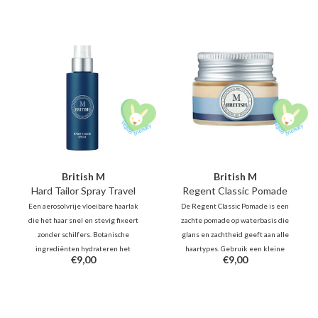
een natuurlijke glans.
keren per dag stylen en her-
stylen zonder de wax opnieuw
aan te brengen.
British M
British M
Hard Tailor Spray Travel
Regent Classic Pomade
Een aerosolvrije vloeibare haarlak
De Regent Classic Pomade is een
die het haar snel en stevig fixeert
zachte pomade op waterbasis die
zonder schilfers. Botanische
glans en zachtheid geeft aan alle
ingrediënten hydrateren het
haartypes. Gebruik een kleine
€9,00
€9,00
haar en geven het een
hoeveelheid om de losse haartjes
natuurlijke glans. - Geschikt voor
onder controle te houden met
de warme zomerdagen, maar ook
een natuurlijke glans.
voor de regenachtige dagen.