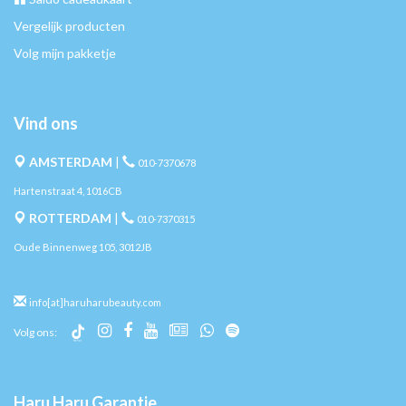
Vergelijk producten
Volg mijn pakketje
Vind ons
AMSTERDAM
|
010-7370678
Hartenstraat 4, 1016CB
ROTTERDAM
|
010-7370315
Oude Binnenweg 105, 3012JB
info[at]haruharubeauty.com
Volg ons:
Haru Haru Garantie