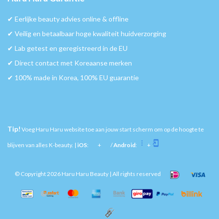
✔︎ Eerlijke beauty advies online & offline
✔︎ Veilig en betaalbaar hoge kwaliteit huidverzorging
✔︎ Lab getest en geregistreerd in de EU
✔︎ Direct contact met Koreaanse merken
✔︎ 100% made in Korea, 100% EU guarantie
Tip!
Voeg Haru Haru website toe aan jouw start scherm om op de hoogte te
blijven van alles K-beauty. |
iOS
:
+
/
Android
:
+
© Copyright 2026 Haru Haru Beauty | All rights reserved