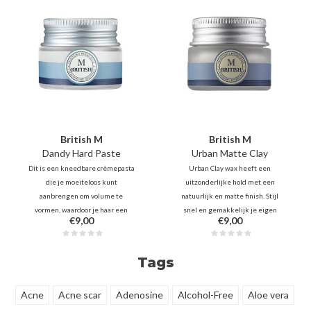
British M
British M
Dandy Hard Paste
Urban Matte Clay
Dit is een kneedbare crèmepasta
Urban Clay wax heeft een
die je moeiteloos kunt
uitzonderlijke hold met een
aanbrengen om volume te
natuurlijk en matte finish. Stijl
vormen, waardoor je haar een
snel en gemakkelijk je eigen
€9,00
€9,00
natuurlijke, getextureerde look
unieke kapsel met deze zachte
krijgt. Je kunt je haar meerdere
klei. - Ideaal voor het creëren van
keren per dag stylen en her-
een klassieke, moderne en retro
Tags
stylen zonder de wax opnieuw
kapsels.
aan te brengen.
Acne
Acne scar
Adenosine
Alcohol-Free
Aloe vera