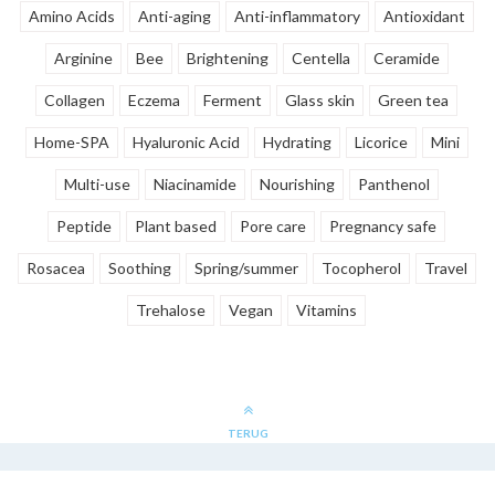
Amino Acids
Anti-aging
Anti-inflammatory
Antioxidant
Arginine
Bee
Brightening
Centella
Ceramide
Collagen
Eczema
Ferment
Glass skin
Green tea
Home-SPA
Hyaluronic Acid
Hydrating
Licorice
Mini
Multi-use
Niacinamide
Nourishing
Panthenol
Peptide
Plant based
Pore care
Pregnancy safe
Rosacea
Soothing
Spring/summer
Tocopherol
Travel
Trehalose
Vegan
Vitamins
TERUG