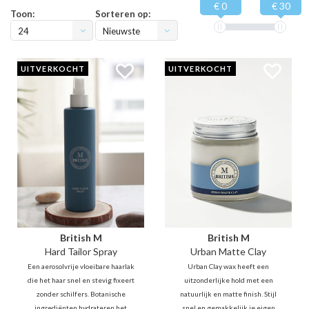
€ 0
€ 30
Toon:
Sorteren op:
24
Nieuwste
producten
UITVERKOCHT
UITVERKOCHT
British M
British M
Hard Tailor Spray
Urban Matte Clay
Een aerosolvrije vloeibare haarlak
Urban Clay wax heeft een
die het haar snel en stevig fixeert
uitzonderlijke hold met een
zonder schilfers. Botanische
natuurlijk en matte finish. Stijl
ingrediënten hydrateren het
snel en gemakkelijk je eigen