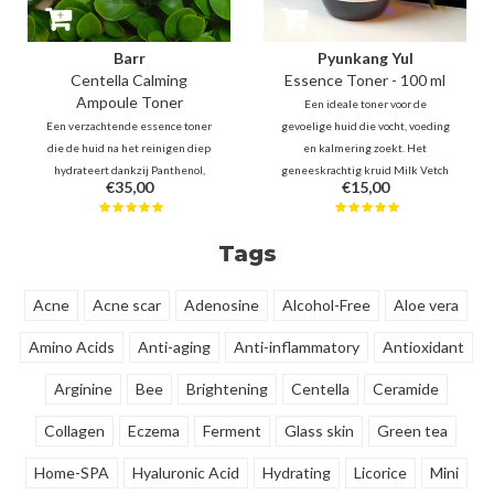
Barr
Pyunkang Yul
Centella Calming
Essence Toner - 100 ml
Ampoule Toner
Een ideale toner voor de
Een verzachtende essence toner
gevoelige huid die vocht, voeding
die de huid na het reinigen diep
en kalmering zoekt. Het
hydrateert dankzij Panthenol,
geneeskrachtig kruid Milk Vetch
€35,00
€15,00
Jojoba, Ceramide, Hyaluron.
Root voorziet de huid van
Daarnaast is deze fles gevuld met
bescherming en hydratatie. Dit
maar liefst 80% kalmerende en
essence toner is geschikt voor de
Tags
huidherstellende Centella
7-skin method.
Asiatica en Houttuynia Cordata.
Acne
Acne scar
Adenosine
Alcohol-Free
Aloe vera
Amino Acids
Anti-aging
Anti-inflammatory
Antioxidant
Arginine
Bee
Brightening
Centella
Ceramide
Collagen
Eczema
Ferment
Glass skin
Green tea
Home-SPA
Hyaluronic Acid
Hydrating
Licorice
Mini