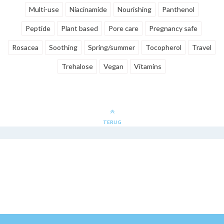
Multi-use
Niacinamide
Nourishing
Panthenol
Peptide
Plant based
Pore care
Pregnancy safe
Rosacea
Soothing
Spring/summer
Tocopherol
Travel
Trehalose
Vegan
Vitamins
TERUG