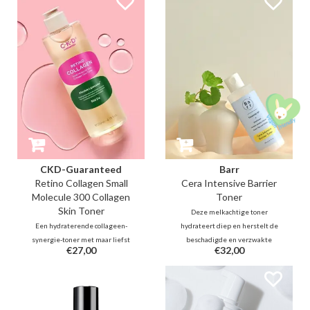
PHA om fijne lijntjes op te vullen,
Daarnaast is deze fles gevuld met
een doffe teint te verhelderen,
maar liefst 80% kalmerende en
poriën te verfijnen en donkere
huidherstellende Centella
vlekken te vervagen.
Asiatica en Houttuynia Cordata.
CKD-Guaranteed
Barr
Retino Collagen Small
Cera Intensive Barrier
Molecule 300 Collagen
Toner
Skin Toner
Deze melkachtige toner
Een hydraterende collageen-
hydrateert diep en herstelt de
synergie-toner met maar liefst
beschadigde en verzwakte
€27,00
€32,00
77% kleine collageenmoleculen
huidbarrière met ceramiden,
(waaronder 83% gistcollageen) en
panthenol en centella. Het
0,01% retinal voor het aanvullen
kalmeert de gevoelige huid en
van lijntjes en het verbeteren
verfijnt de textuur voor een zacht,
van de elasticiteit, teint en
gebalanceerd en veerkrachtig