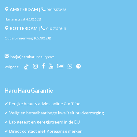
AMSTERDAM
|
010-7370678
Hartenstraat 4, 1016CB
ROTTERDAM
|
010-7370315
Oude Binnenweg 105, 3012JB
info[at]haruharubeauty.com
Volg ons:
Haru Haru Garantie
✔︎ Eerlijke beauty advies online & offline
✔︎ Veilig en betaalbaar hoge kwaliteit huidverzorging
✔︎ Lab getest en geregistreerd in de EU
✔︎ Direct contact met Koreaanse merken