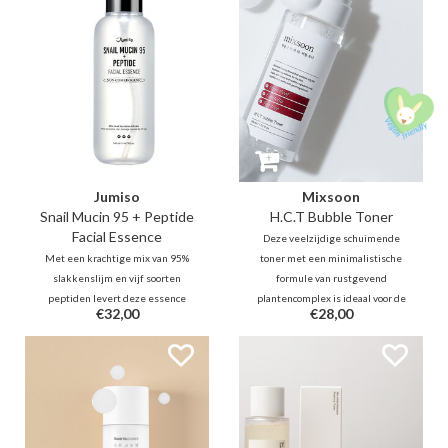
textuur voor een mooie jeugdige
resultaat.
gloed.
Jumiso
Mixsoon
Snail Mucin 95 + Peptide
H.C.T Bubble Toner
Facial Essence
Deze veelzijdige schuimende
Met een krachtige mix van 95%
toner met een minimalistische
slakkenslijm en vijf soorten
formule van rustgevend
peptiden levert deze essence
plantencomplex is ideaal voor de
€32,00
€28,00
een lichte textuur die de
zeer gevoelige en droge huid
huidbarrière versterkt voor de
met (acne)irritaties om roodheid
vochtarme en gevoelige huid.
en jeuk te verminderen en
tegelijkertijd voor een langere
hydratatie te zorgen.