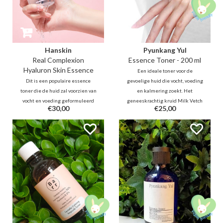
Hanskin
Pyunkang Yul
Real Complexion
Essence Toner - 200 ml
Hyaluron Skin Essence
Een ideale toner voor de
Dit is een populaire essence
gevoelige huid die vocht, voeding
toner die de huid zal voorzien van
en kalmering zoekt. Het
vocht en voeding geformuleerd
geneeskrachtig kruid Milk Vetch
€30,00
€25,00
met 10% Hyaluron. De Hanskin
Root voorziet de huid van
Skin Essence is de perfecte
bescherming en hydratatie. Dit
product voor de 7-skin method.
essence toner is geschikt voor de
Breng het aan in laagjes als toner,
7-skin method.
essence én moisturizer.