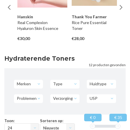
Hanskin
Thank You Farmer
Ba
ll
Real Complexion
Rice Pure Essential
Ce
Hyaluron Skin Essence
Toner
Am
(T
€30,00
€28,00
€6
Hydraterende Toners
12 producten gevonden
Merken
Type
Huidtype
Problemen
Verzorging
USP
€ 0
€ 35
Toon:
Sorteren op:
24
Nieuwste