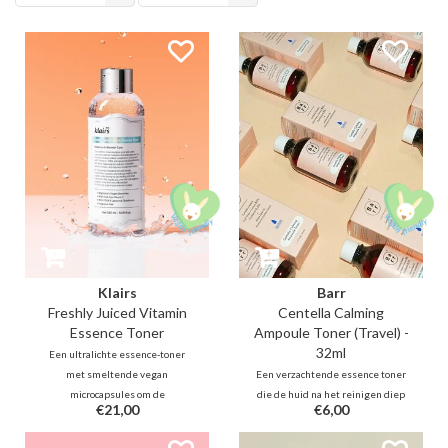
producten
Klairs
Barr
Freshly Juiced Vitamin
Centella Calming
Essence Toner
Ampoule Toner (Travel) -
32ml
Een ultralichte essence-toner
met smeltende vegan
Een verzachtende essence toner
microcapsules om de
die de huid na het reinigen diep
€21,00
€6,00
vochtbarrière te behouden. Met
hydrateert dankzij Panthenol,
rijst-PDRN, dubbel vitamine C en
Jojoba, Ceramide, Hyaluron.