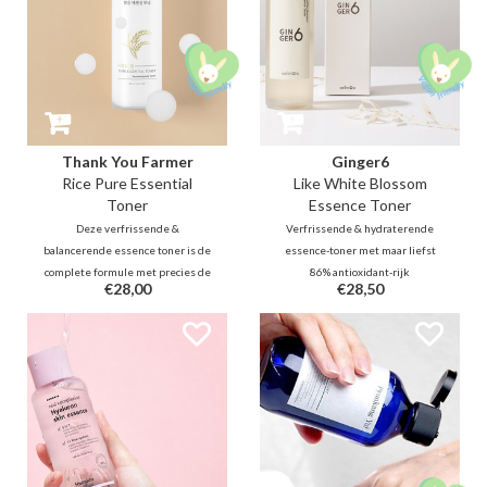
Thank You Farmer
Ginger6
Rice Pure Essential
Like White Blossom
Toner
Essence Toner
Deze verfrissende &
Verfrissende & hydraterende
balancerende essence toner is de
essence-toner met maar liefst
complete formule met precies de
86% antioxidant-rijk
€28,00
€28,50
juiste hoeveelheid rijst,
gemberwater met
afkomstig van lokale boeren op
ontstekingsremmende
het schone Gyodong-eiland.
eigenschappen, peptide-11 en
Verder bevat deze formule ook
niacinamide helpen de huid te
verhelderende Niacinamide,
voeden, te kalmeren, de textuur
Lotus & kalmerende Centella.
te egaliseren en een doffe teint
op te fleuren.