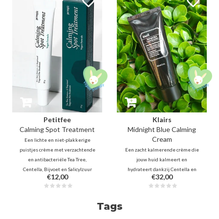
pukkeltjes én donkere vlekjes
protecting skin while you sleep
aanpakt met salicylzuur,
for a clearer morning.
madecassoside en niacinamide.
Petitfee
Klairs
Calming Spot Treatment
Midnight Blue Calming
Cream
Een lichte en niet-plakkerige
puistjes crème met verzachtende
Een zacht kalmerende crème die
en antibacteriële Tea Tree,
jouw huid kalmeert en
Centella, Bijvoet en Salicylzuur
hydrateert dankzij Centella en
€12,00
€32,00
om druk, irritatie en roodheid
Guaiazulene, afkomstig van
onmiddellijk te verminderen.
Chamomile Oil. Bacillus Ferment,
Panthenol, sojaolie en retinol
Peptiden zullen de huid
Tags
hydrateren en bevorderen het
daarnaast ook helpen bij het
huidherstel.
herstellen en hydrateren.