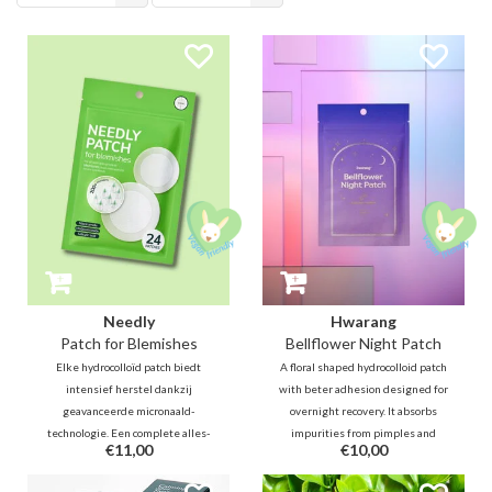
producten
Needly
Hwarang
Patch for Blemishes
Bellflower Night Patch
Elke hydrocolloïd patch biedt
A floral shaped hydrocolloid patch
intensief herstel dankzij
with beter adhesion designed for
geavanceerde micronaald-
overnight recovery. It absorbs
technologie. Een complete alles-
impurities from pimples and
€11,00
€10,00
in-één oplossing die de huid
calms inflammation with
direct kalmeert, terwijl het
bellflower and salicylic acid,