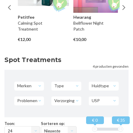
Petitfee
Hwarang
Kl
Calming Spot
Bellflower Night
Mi
Treatment
Patch
C
€12,00
€10,00
€3
Spot Treatments
4 producten gevonden
Merken
Type
Huidtype
Problemen
Verzorging
USP
€ 0
€ 35
Toon:
Sorteren op:
24
Nieuwste