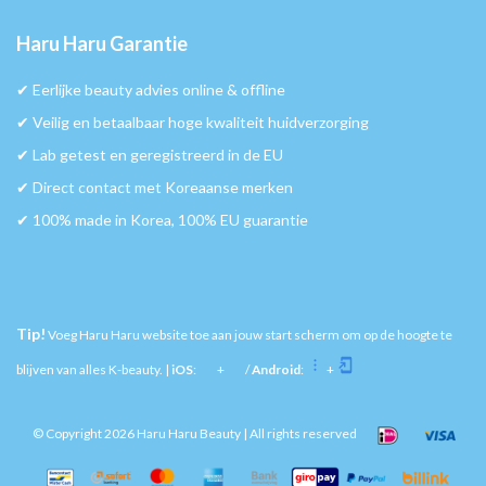
Haru Haru Garantie
✔︎ Eerlijke beauty advies online & offline
✔︎ Veilig en betaalbaar hoge kwaliteit huidverzorging
✔︎ Lab getest en geregistreerd in de EU
✔︎ Direct contact met Koreaanse merken
✔︎ 100% made in Korea, 100% EU guarantie
Tip!
Voeg Haru Haru website toe aan jouw start scherm om op de hoogte te
blijven van alles K-beauty. |
iOS
:
+
/
Android
:
+
© Copyright 2026 Haru Haru Beauty | All rights reserved