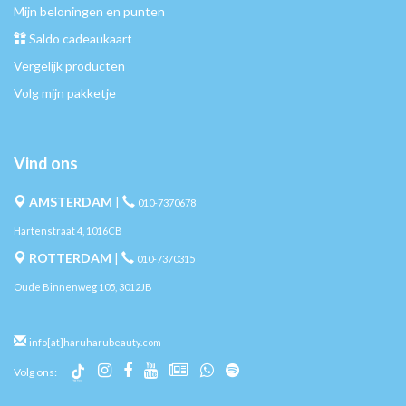
Mijn beloningen en punten
Saldo cadeaukaart
Vergelijk producten
Volg mijn pakketje
Vind ons
AMSTERDAM
|
010-7370678
Hartenstraat 4, 1016CB
ROTTERDAM
|
010-7370315
Oude Binnenweg 105, 3012JB
info[at]haruharubeauty.com
Volg ons: