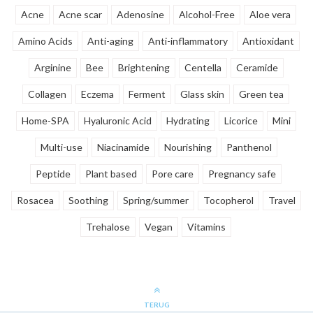
Acne
Acne scar
Adenosine
Alcohol-Free
Aloe vera
Amino Acids
Anti-aging
Anti-inflammatory
Antioxidant
Arginine
Bee
Brightening
Centella
Ceramide
Collagen
Eczema
Ferment
Glass skin
Green tea
Home-SPA
Hyaluronic Acid
Hydrating
Licorice
Mini
Multi-use
Niacinamide
Nourishing
Panthenol
Peptide
Plant based
Pore care
Pregnancy safe
Rosacea
Soothing
Spring/summer
Tocopherol
Travel
Trehalose
Vegan
Vitamins
TERUG