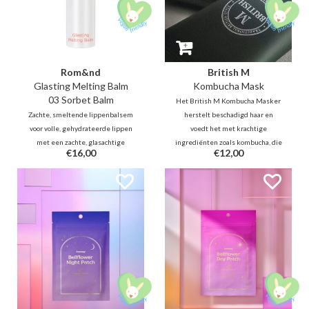
Rom&nd
British M
Glasting Melting Balm
Kombucha Mask
03 Sorbet Balm
Het British M Kombucha Masker
Zachte, smeltende lippenbalsem
herstelt beschadigd haar en
voor volle, gehydrateerde lippen
voedt het met krachtige
met een zachte, glasachtige
ingrediënten zoals kombucha, die
€16,00
€12,00
glans. Geeft een subtiele tint of
een gezonde hoofdhuid en
een verfrissend kleuraccent.
veerkrachtig, glanzend en glad
haar bevorderen. Bevat 8 soorten
hyaluronzuur voor langdurige
hydratatie.