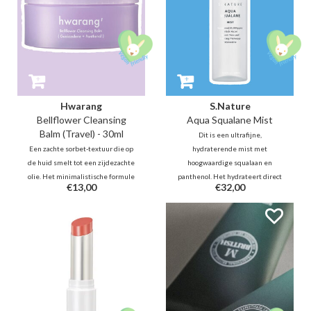
Hwarang
S.Nature
Bellflower Cleansing
Aqua Squalane Mist
Balm (Travel) - 30ml
Dit is een ultrafijne,
Een zachte sorbet-textuur die op
hydraterende mist met
de huid smelt tot een zijdezachte
hoogwaardige squalaan en
olie. Het minimalistische formule
panthenol. Het hydrateert direct
€13,00
€32,00
verwijdert moeiteloos make-up
en geeft een gezonde gloed
en vuil. Dankzij klokjesbloem-
zonder plakkerig aan te voelen.
extract en Guaiazulene kalmeert
Vrij van oppervlakteactieve
en hydrateert het zonder een
stoffen en kunstmatige
vettig laagje te laten.
geurstoffen, ideaal voor de
gevoelige huid