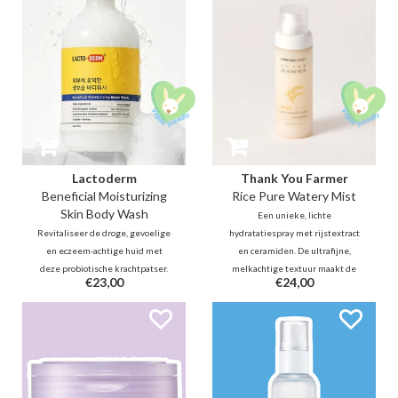
dauw bedekte tulpenblaadjes.
versterken.
Lactoderm
Thank You Farmer
Beneficial Moisturizing
Rice Pure Watery Mist
Skin Body Wash
Een unieke, lichte
Revitaliseer de droge, gevoelige
hydratatiespray met rijstextract
en eczeem-achtige huid met
en ceramiden. De ultrafijne,
deze probiotische krachtpatser.
melkachtige textuur maakt de
€23,00
€24,00
Verrijkt met Lactobacillus
huid direct zachter en voller voor
Ferment en Ceramiden herstelt
een prachtige glans. Onmisbaar
deze romige wash je
voor een verfrissende boost, op
huidbarrière en microbioom. Zeg
elk moment van de dag, over je
vaarwel tegen jeuk en hallo
make-up heen.
tegen diepe hydratatie!