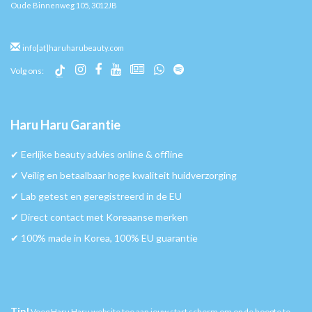
Oude Binnenweg 105, 3012JB
info[at]haruharubeauty.com
Volg ons:
Haru Haru Garantie
✔︎ Eerlijke beauty advies online & offline
✔︎ Veilig en betaalbaar hoge kwaliteit huidverzorging
✔︎ Lab getest en geregistreerd in de EU
✔︎ Direct contact met Koreaanse merken
✔︎ 100% made in Korea, 100% EU guarantie
Tip!
Voeg Haru Haru website toe aan jouw start scherm om op de hoogte te