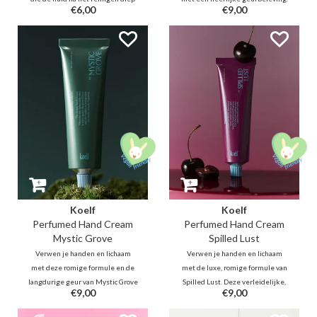
€6,00
€9,00
hydrateert dankzij Panthenol,
Waan jezelf in een dromerig
Jojoba, Ceramide, Hyaluron.
Hinoki-bos, waar een frisse,
Daarnaast is deze fles gevuld met
mistige wind langs de groene
maar liefst 80% kalmerende en
bladeren waait en een heldere,
huidherstellende Centella
licht rokerige houtgeur tot leven
Asiatica en Houttuynia Cordata.
komt.
Koelf
Koelf
Perfumed Hand Cream
Perfumed Hand Cream
Mystic Grove
Spilled Lust
Verwen je handen en lichaam
Verwen je handen en lichaam
met deze romige formule en de
met de luxe, romige formule van
langdurige geur van Mystic Grove
Spilled Lust. Deze verleidelijke,
€9,00
€9,00
—een heldere, rokerige houtgeur
gastronomische geur combineert
die je meeneemt naar een
zoete kersenbrandewijn met