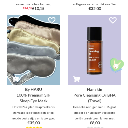
nemen om te beschermen,
collageen en retinal dat een film
€14,50
€10,15
€32,00
hydrateren en kalmeren. Naast
vormt voor een liftend effect. Het
UV-bescherming kalmeert en
verkleint poriën en hydrateert
voedt het zonnekussen ook de
intensief terwijl het opdroogt.
huid dankzij het aloë- en
Geniet van een stevigere,
vitaminecomplex.
gehydrateerde huid met deze
krachtige pore-tightening boost.
By HARU
Hanskin
100% Premium Silk
Pore Cleansing Oil BHA
Sleep Eye Mask
(Travel)
Ons 100% zijden slaapmasker is
Deze olie reiniger met BHA gaat
gemaakt in de top zijdefabriek
dieper de huid in om verstopte
met de beste zijde en is ook goed
poriën te reinigen. Samen met
€35,00
€8,00
opgevuld met zijde waardoor het
botanische oliën zal deze