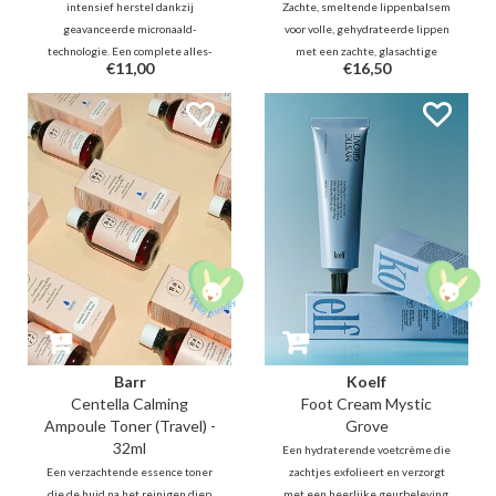
intensief herstel dankzij
Zachte, smeltende lippenbalsem
geavanceerde micronaald-
voor volle, gehydrateerde lippen
technologie. Een complete alles-
met een zachte, glasachtige
€11,00
€16,50
in-één oplossing die de huid
glans. Geeft een subtiele tint of
direct kalmeert, terwijl het
een verfrissend kleuraccent.
pukkeltjes én donkere vlekjes
aanpakt met salicylzuur,
madecassoside en niacinamide.
Barr
Koelf
Centella Calming
Foot Cream Mystic
Ampoule Toner (Travel) -
Grove
32ml
Een hydraterende voetcrème die
Een verzachtende essence toner
zachtjes exfolieert en verzorgt
die de huid na het reinigen diep
met een heerlijke geurbeleving.