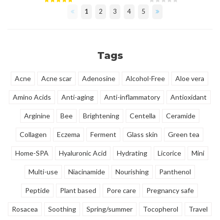
zeer zacht en ademend is op de
verfrissende cleansing oil
1
2
3
4
5
huid. Het blokkeert het licht voor
onzuiverheden, mee-eters en
een goede nachtrust en voorkomt
make-up verwijderen.
rimpelvorming en droge ogen.
Tags
Acne
Acne scar
Adenosine
Alcohol-Free
Aloe vera
Amino Acids
Anti-aging
Anti-inflammatory
Antioxidant
Arginine
Bee
Brightening
Centella
Ceramide
Collagen
Eczema
Ferment
Glass skin
Green tea
Home-SPA
Hyaluronic Acid
Hydrating
Licorice
Mini
Multi-use
Niacinamide
Nourishing
Panthenol
Peptide
Plant based
Pore care
Pregnancy safe
Rosacea
Soothing
Spring/summer
Tocopherol
Travel