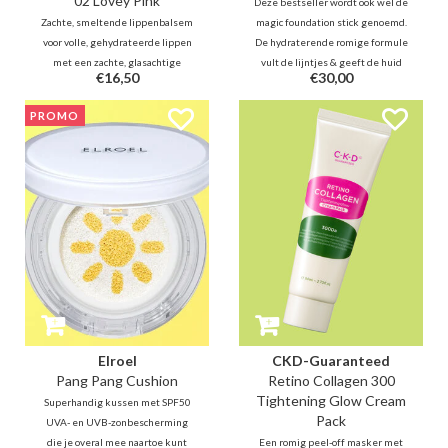
02 Lovey Pink
Deze bestseller wordt ook wel de
Zachte, smeltende lippenbalsem
magic foundation stick genoemd.
voor volle, gehydrateerde lippen
De hydraterende romige formule
met een zachte, glasachtige
vult de lijntjes & geeft de huid
€16,50
€30,00
glans. Geeft een subtiele tint of
een prachtige glow. Borstel het
een verfrissend kleuraccent.
uit & zie hoe de zachte textuur
PROMO
verandert in een foundation die
zich aanpast aan je huidskleur
Elroel
CKD-Guaranteed
Pang Pang Cushion
Retino Collagen 300
Tightening Glow Cream
Superhandig kussen met SPF50
Pack
UVA- en UVB-zonbescherming
die je overal mee naartoe kunt
Een romig peel-off masker met