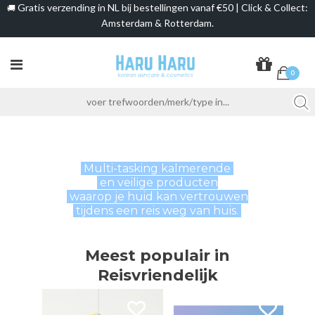
Gratis verzending in NL bij bestellingen vanaf €50 | Click & Collect:
🚚
Amsterdam & Rotterdam.
0
Multi-tasking kalmerende
en veilige producten
waarop je huid kan vertrouwen
tijdens een reis weg van huis.
Meest populair in
Reisvriendelijk