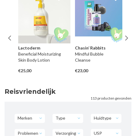
Lactoderm
Chasin’ Rabbits
Ch
pot
Beneficial Moisturizing
Mindful Bubble
Bu
Skin Body Lotion
Cleanse
€25,00
€23,00
€2
Reisvriendelijk
113 producten gevonden
Merken
Type
Huidtype
Problemen
Verzorging
USP