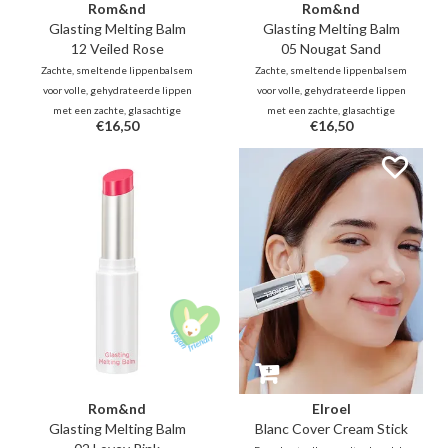
Rom&nd
Rom&nd
Glasting Melting Balm
Glasting Melting Balm
12 Veiled Rose
05 Nougat Sand
Zachte, smeltende lippenbalsem
Zachte, smeltende lippenbalsem
voor volle, gehydrateerde lippen
voor volle, gehydrateerde lippen
met een zachte, glasachtige
met een zachte, glasachtige
€16,50
€16,50
glans. Geeft een subtiele tint of
glans. Geeft een subtiele tint of
een verfrissend kleuraccent.
een verfrissend kleuraccent.
Rom&nd
Elroel
Glasting Melting Balm
Blanc Cover Cream Stick