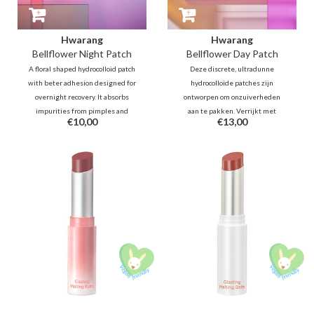
Hwarang
Hwarang
Bellflower Night Patch
Bellflower Day Patch
A floral shaped hydrocolloid patch
Deze discrete, ultradunne
with beter adhesion designed for
hydrocolloïde patches zijn
overnight recovery. It absorbs
ontworpen om onzuiverheden
impurities from pimples and
aan te pakken. Verrijkt met
€10,00
€13,00
calms inflammation with
bellflower, centella en salicylzuur,
bellflower and salicylic acid,
kalmeren ze ontstekingen en
protecting skin while you sleep
beschermen ze puistjes tegen
for a clearer morning.
bacteriën, terwijl ze naadloos
onder make-up opgaan.