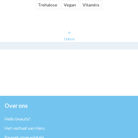
Trehalose
Vegan
Vitamins
TERUG
Over ons
Hello beauty!
Het verhaal van Haru
Bezoek onze winkels