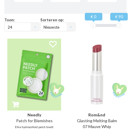
€ 0
€ 90
Toon:
Sorteren op:
24
Nieuwste
producten
Needly
Rom&nd
Patch for Blemishes
Glasting Melting Balm
07 Mauve Whip
Elke hydrocolloïd patch biedt