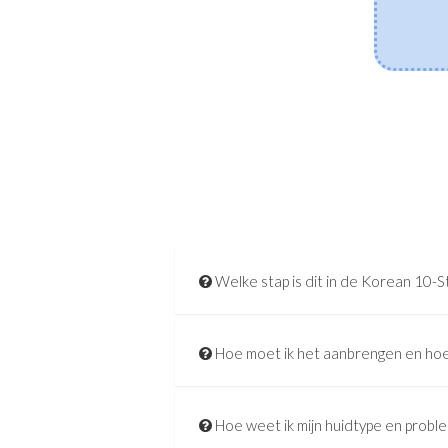
huidmicrobioom in balans te brengen, de vochtbarrière
te versterken en gevoeligheid te kalmeren.
[Lees meer]
Welke stap is dit in de Korean 10-S
Hoe moet ik het aanbrengen en hoe
Hoe weet ik mijn huidtype en probl