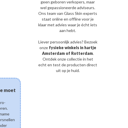
geen geboren verkopers, maar
wel gepassioneerde adviseurs.
Ons team van Glass Skin experts
staat online en offline voor je
klaar met advies waar je écht iets
aan hebt.
Liever persoonlijk advies? Bezoek
onze
fysieke winkels in hartje
Amsterdam of Rotterdam
.
Ontdek onze collectie in het
echt en test de producten direct
uit op je huid.
03/08/2026
 je moet
Kan gefermenteerde sk
eczeem? De wetenscha
cro-
en een gezonde huidb
eren.
Ontdek hoe gefermenteerd
pname
ingrediënten zoals Lactobac
ersnellen
Ferment Lysate de droge e
nder
ondersteunen. Leer hoe pos