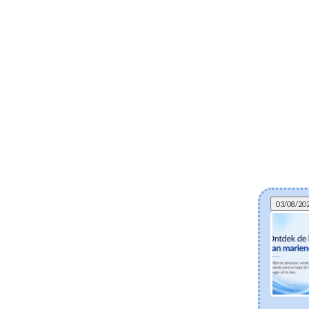
03/08/20
Kan gefermenteerde skincare helpen bij
eczeem? De wetenschap achter postbiotica
en een gezonde huidbarrière
Ontdek hoe gefermenteerde Koreaanse skincare-
ingrediënten zoals Lactobacillus Ferment en Bifida
Ferment Lysate de droge en eczeemgevoelige huid
ondersteunen. Leer hoe postbiotica helpen het