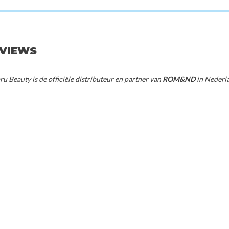
d
Rom&nd
Rom
m 15 Pecan Brew
Glasting Melting Balm 05 Nougat Sand
Glasting Melting 
EVIEWS
50
€16,50
€1
u Beauty is de officiële distributeur en partner van
ROM&ND
in Nederl