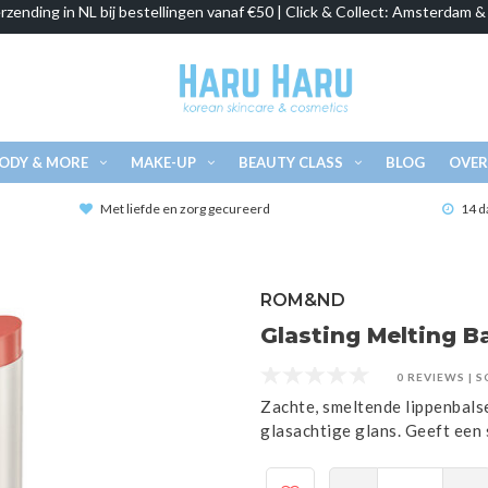
rzending in NL bij bestellingen vanaf €50 | Click & Collect: Amsterdam 
ODY & MORE
MAKE-UP
BEAUTY CLASS
BLOG
OVER
Met liefde en zorg gecureerd
14 d
ROM&ND
Glasting Melting B
0 REVIEWS
|
S
Zachte, smeltende lippenbals
glasachtige glans. Geeft een 