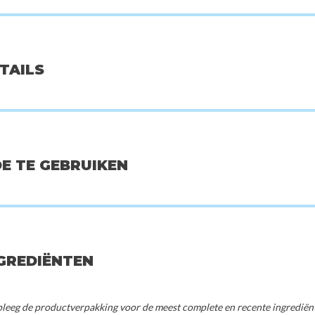
t
Pyunkang Yul
Rom
ETAILS
Oil : Pine Cica
Essence Toner - 100 ml
Glasting Melting 
tics
00
€15,00
€1
OE TE GEBRUIKEN
NGREDIËNTEN
eeg de productverpakking voor de meest complete en recente ingrediënte