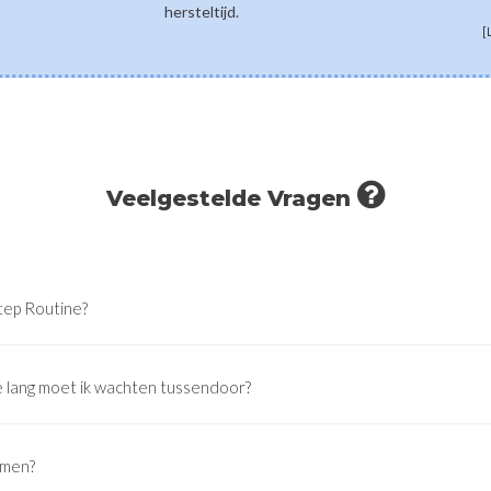
hersteltijd.
[
Veelgestelde Vragen
tep Routine?
 lang moet ik wachten tussendoor?
emen?