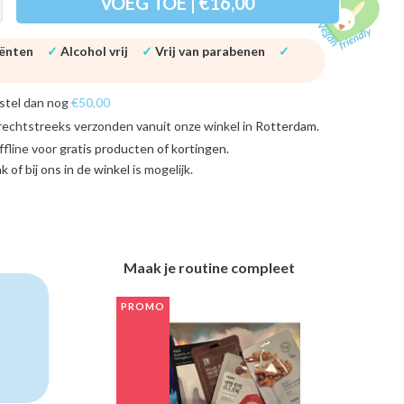
VOEG TOE | €16,00
iënten
✓
Alcohol vrij
✓
Vrij van parabenen
✓
stel dan nog
€50,00
rechtstreeks verzonden vanuit onze winkel in
Rotterdam
.
ffline voor
gratis producten of kortingen
.
ink of bij ons in de winkel
is mogelijk.
Maak je routine compleet
PROMO