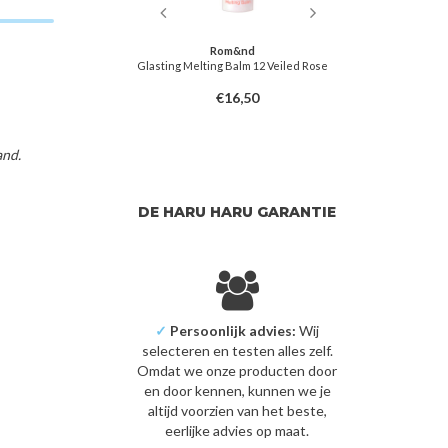
&nd
Rom&nd
Balm 02 Lovey Pink
Glasting Melting Balm 12 Veiled Rose
Glasting Melt
6,50
€16,50
and.
DE HARU HARU GARANTIE
✓
Persoonlijk advies:
Wij
selecteren en testen alles zelf.
Omdat we onze producten door
en door kennen, kunnen we je
altijd voorzien van het beste,
eerlijke advies op maat.