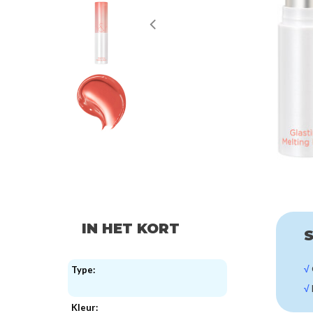
IN HET KORT
S
√
Type:
√
Kleur: