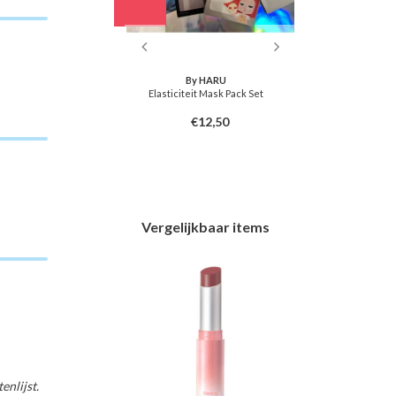
&nd
By HARU
Balm 07 Mauve Whip
Elasticiteit Mask Pack Set
Firming Gel
6,50
€12,50
Vergelijkbaar items
nlijst.