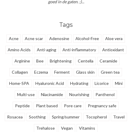
goed in de gaten. ;)...
Tags
Acne
Acne scar
Adenosine
Alcohol-Free
Aloe vera
Amino Acids
Anti-aging
Anti-inflammatory
Antioxidant
Arginine
Bee
Brightening
Centella
Ceramide
Collagen
Eczema
Ferment
Glass skin
Green tea
Home-SPA
Hyaluronic Acid
Hydrating
Licorice
Mini
Multi-use
Niacinamide
Nourishing
Panthenol
Peptide
Plant based
Pore care
Pregnancy safe
Rosacea
Soothing
Spring/summer
Tocopherol
Travel
Trehalose
Vegan
Vitamins