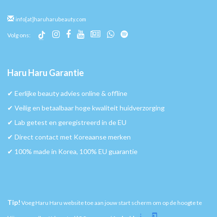
info[at]haruharubeauty.com
Volg ons:
Haru Haru Garantie
✔︎ Eerlijke beauty advies online & offline
✔︎ Veilig en betaalbaar hoge kwaliteit huidverzorging
✔︎ Lab getest en geregistreerd in de EU
✔︎ Direct contact met Koreaanse merken
✔︎ 100% made in Korea, 100% EU guarantie
Tip!
Voeg Haru Haru website toe aan jouw start scherm om op de hoogte te