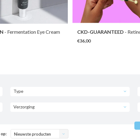
N
- Fermentation Eye Cream
CKD-GUARANTEED
- Retin
Collagen Small Molecule 300
€36,00
Intensive Cream
Type
Verzorging
 op:
Nieuwste producten