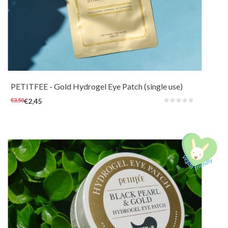
Voedende en kalmerende hydrogel eye patches voor een boost rondom de
ogen. Verzorg de huid rondom de ogen met revitaliserende 24k Goud
(1ppm), Collageen, Ginseng en Swallow's nest extract.
PETITFEE
- Gold Hydrogel Eye Patch (single use)
€3,50
€2,45