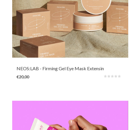
Deze dunne en elastische hydrogel-oogmaskers met intens voedende en
verstevigende wortelcollageen, Lactobacillus-fermentatie, rijst, ceramide
en squalaan helpen de fijne lijntjes rond de ogen diep te hydrateren en op
te vullen.
NEOS:LAB
- Firming Gel Eye Mask Extensin
€20,00