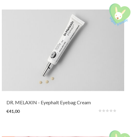
De spicules (micro-needling) stimuleren de collageenaanmaak en
verminderen in combinatie met EGF-componenten het verlies van
huidelasticiteit. Een krachtig en direct zichtbaar resultaat bij het
verminderen van lijntjes en wallen!
DR. MELAXIN
- Eyephalt Eyebag Cream
€41,00