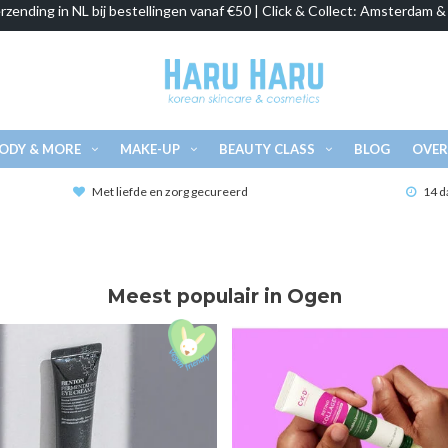
rzending in NL bij bestellingen vanaf €50 | Click & Collect: Amsterdam 
ODY & MORE
MAKE-UP
BEAUTY CLASS
BLOG
OVER
Met liefde en zorg gecureerd
14 d
Meest populair in Ogen