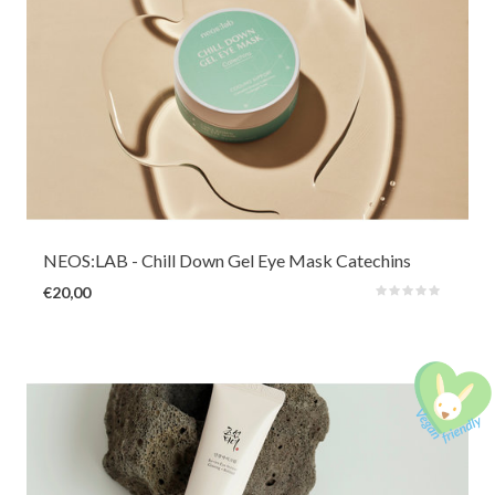
Deze dunne en zachte hydrogel-oogmaskers met verkoelende groene
thee helpen de geïrriteerde en gestreste huid rond de ogen te kalmeren en
op te frissen. Vitaminecomplex en cafeïne helpen ook om donkere kringen
en zwelling direct na gebruik te verminderen.
NEOS:LAB
- Chill Down Gel Eye Mask Catechins
€20,00