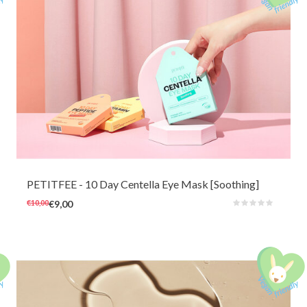
Dit vrolijke 10-daagse oogmasker met verkoelende en verzachtende
Centella kan een onrustige en geïrriteerde huid snel verfrissen en
opfleuren. De zachte hydrogelmaskers zijn ook zeer comfortabel om te
dragen voor de gevoelige huid op elk moment van de dag
PETITFEE
- 10 Day Centella Eye Mask [Soothing]
€10,00
€9,00