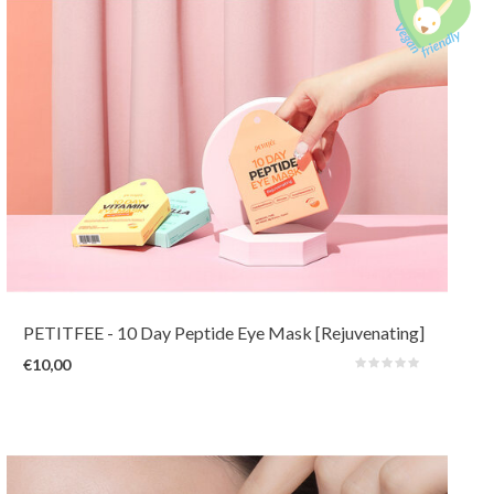
Dit vrolijke 10-daagse oogmasker met voedende extensine, adenosine en
peptide kan een vermoeide en slappe huid snel verfijnen en verstevigen.
De zachte hydrogelmaskers zijn ook voor de gevoelige huid op elk moment
van de dag zeer comfortabel om te dragen.
PETITFEE
- 10 Day Peptide Eye Mask [Rejuvenating]
€10,00