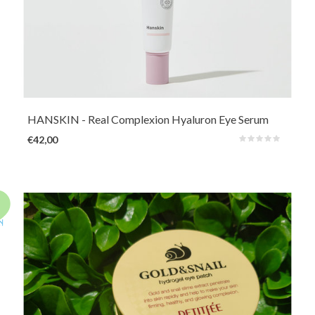
Masseer de wallen weg met de verkoelende metalen applicator terwijl de
diep hydraterende en kalmerende formule de tere huid rond de ogen
verkoelt, hyrateerd en fijne lijntjes vult voor een egale blik.
HANSKIN
- Real Complexion Hyaluron Eye Serum
€42,00