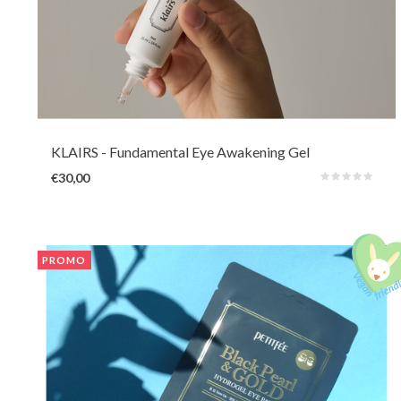
Een verkoelende en verfrissende lichtgewicht serum-gelformule met
cafeïne, rode bonen, groene thee en peptiden om wallen en donkere
kringen te verminderen en tegelijkertijd hydratatie en
antioxidantbescherming voor de ogen te bieden.
KLAIRS
- Fundamental Eye Awakening Gel
€30,00
PROMO