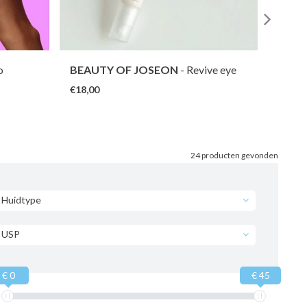
o
BEAUTY OF JOSEON
- Revive eye
THAN
serum : Ginseng + Retinal
Jelly 
€18,00
€26,0
24 producten gevonden
Huidtype
USP
€ 0
€ 45