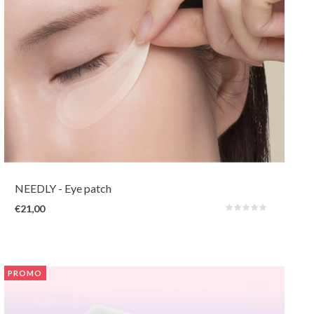
Bewezen en minimalistische actieve ingrediënten in de vorm van 900
gepatenteerde oplosbare micronaalden smelten direct en dieper in de
huidlagen voor snel, effectief & langdurig resultaat bij het verminderen van
zwellingen, donkere kringen & lijntjes.
NEEDLY
- Eye patch
€21,00
PROMO