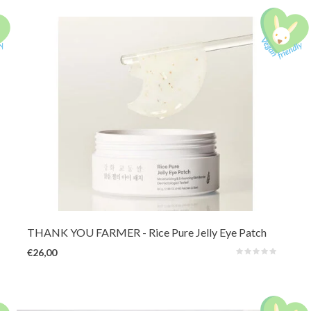
Unieke hydrogel patches in blad- en maanvorm voor oog- en
wangverzorging. Kalmeert, ontzwelt en verheldert de teint direct. Verrijkt
met Rijstextract, Allantoïne en Niacinamide om de huid intensief te
verjongen en te herstellen voor een frisse blik.
THANK YOU FARMER
- Rice Pure Jelly Eye Patch
€26,00