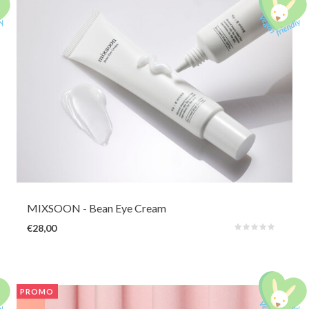
Deze milde en hydraterende oogcrème is samengesteld met
gefermenteerde sojabonen BIOME5X en de antioxidante Hibiscusplant. In
combinatie met rijstfermentatie vermindert het de zichtbaarheid van fijne
lijntjes en donkere kringen.
MIXSOON
- Bean Eye Cream
€28,00
PROMO