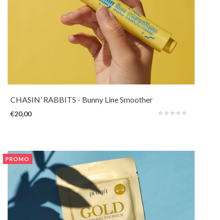
Dit is een correctiepen voor de ongewenste fijne lijntjes en donkere
kringen. Masseer de wallen rond de ogen weg met de verkoelende
applicator en maak de huid glad dankzij Inca Inchi en diverse fermenten,
terwijl Niacinamide de huid verheldert.
CHASIN’ RABBITS
- Bunny Line Smoother
€20,00
PROMO