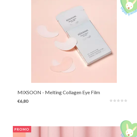
In een fractie van een seconde dringt het hypoallergene collageenfilmgaas
diep door in de huid onder de ogen, waardoor de opname wordt verbeterd
en anti-verouderingsvoordelen worden behaald.
MIXSOON
- Melting Collagen Eye Film
€6,80
PROMO