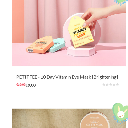
Dit vrolijke 10-daagse oogmasker met verhelderende en voedende vita-
complex kan een vermoeide en doffe huid snel hydrateren en opfleuren.
De zachte hydrogelmaskers zijn ook zeer comfortabel om te dragen voor
de gevoelige huid op elk moment van de dag.
PETITFEE
- 10 Day Vitamin Eye Mask [Brightening]
€10,00
€9,00