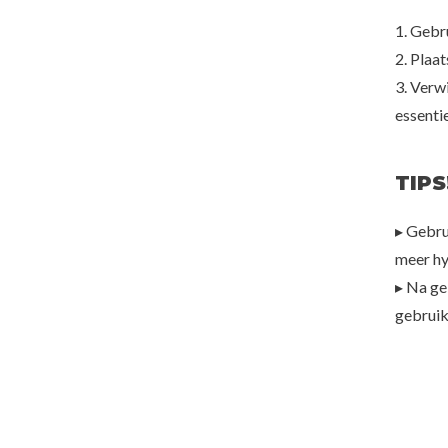
1. Gebru
2. Plaa
3. Verw
essenti
TIPS
▸ Gebru
meer hy
▸ Na ge
gebruik