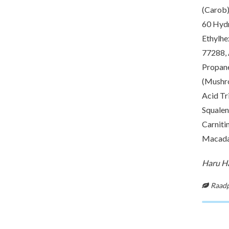
(Carob)
60 Hydr
Ethylhe
77288, 
Propane
(Mushro
Acid Tr
Squalen
Carniti
Macadam
Haru Ha
Raadpl