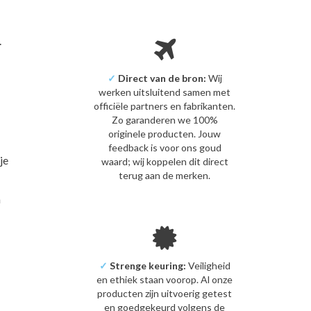
.
✓
Direct van de bron:
Wij
werken uitsluitend samen met
officiële partners en fabrikanten.
Zo garanderen we 100%
originele producten. Jouw
feedback is voor ons goud
je
waard; wij koppelen dit direct
terug aan de merken.
n
✓
Strenge keuring:
Veiligheid
en ethiek staan voorop. Al onze
producten zijn uitvoerig getest
en goedgekeurd volgens de