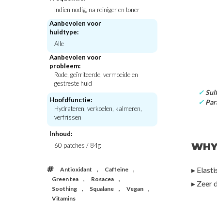
Indien nodig, na reiniger en toner
Aanbevolen voor
Hanski
huidtype:
Real Complexion H
Alle
Beauty of Joseon
Essenc
Relief Sun : Rice + Probiotics SPF50+
€30,
Aanbevolen voor
PA++++
probleem:
€21,00
Rode, geïrriteerde, vermoeide en
gestreste huid
✓
Sulf
Hoofdfunctie:
✓
Para
Hydrateren, verkoelen, kalmeren,
verfrissen
Inhoud:
WHY
60 patches / 84g
,
,
▸ Elasti
Antioxidant
Caffeine
,
,
Green tea
Rosacea
▸ Zeer 
,
,
,
Soothing
Squalane
Vegan
Vitamins