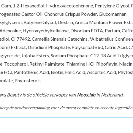
 Gum, 1,2-Hexanediol, Hydroxyacetophenone, Pentylene Glycol, 
ogenated Castor Oil, Chondrus Crispus Powder, Glucomannan,
xylglycerin, Butylene Glycol, Dextrin, Arnica Montana Flower Extr
Adenosine, Hydroxyethylcellulose, Disodium EDTA, Parfum, Caffe
diol, CI 77492, Camellia Sinensis Catechins, *Albatrellus Confluen
om) Extract, Disodium Phosphate, Polysorbate 60, Citric Acid, 
iglyceride, Jojoba Esters, Sodium Phosphate, C12-18 Acid Triglyce
e, Tocopherol, Retinyl Palmitate, Thiamine HCl, Riboflavin, Niacin
ne HCl, Pantothenic Acid, Biotin, Folic Acid, Ascorbic Acid, Phytos
iate, Phytosterols
ru Beauty is de officiële verkoper van
Neos:lab
in Nederland.
eeg de productverpakking voor de meest complete en recente ingrediënte