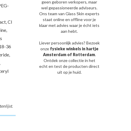
geen geboren verkopers, maar
PEG-
wel gepassioneerde adviseurs.
Ons team van Glass Skin experts
staat online en offline voor je
act, CI
klaar met advies waar je écht iets
ine,
aan hebt.
s
Liever persoonlijk advies? Bezoek
C18-36
onze
fysieke winkels in hartje
ride,
Amsterdam of Rotterdam
.
Ontdek onze collectie in het
,
echt en test de producten direct
teryl
uit op je huid.
nlijst.