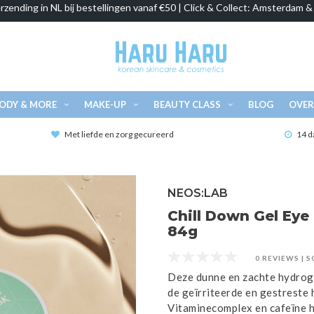
rzending in NL bij bestellingen vanaf €50 | Click & Collect: Amsterdam 
ODY & MORE
MAKE-UP
BEAUTY CLASS
BLOG
OVER
Met liefde en zorg gecureerd
14 d
NEOS:LAB
Chill Down Gel Eye
84g
0 REVIEWS
|
S
Deze dunne en zachte hydrog
de geïrriteerde en gestreste 
Vitaminecomplex en cafeïne h