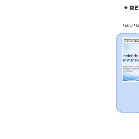
+ R
Haru Har
03/08/20
Kan gefermenteerde skincare helpen bij
eczeem? De wetenschap achter postbiotica
en een gezonde huidbarrière
Ontdek hoe gefermenteerde Koreaanse skincare-
ingrediënten zoals Lactobacillus Ferment en Bifida
Ferment Lysate de droge en eczeemgevoelige huid
ondersteunen. Leer hoe postbiotica helpen het
huidmicrobioom in balans te brengen, de vochtbarrière
te versterken en gevoeligheid te kalmeren.
[Lees meer]