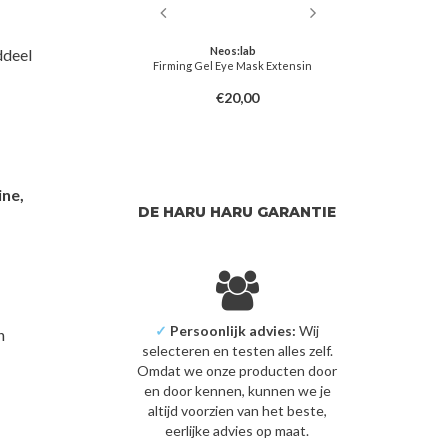
Neos:lab
Petitfee
ddeel
el Eye Mask Extensin
Aura Quartz Hydrogel Eye Zone Mask
Bulgaria
Iridescent Lavender
€20,00
€5,00
ine,
DE HARU HARU GARANTIE
✓
Persoonlijk advies:
Wij
n
selecteren en testen alles zelf.
Omdat we onze producten door
en door kennen, kunnen we je
altijd voorzien van het beste,
eerlijke advies op maat.