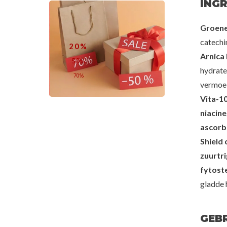
INGR
fee
Mixsoon
Pe
Groene
rogel Face Mask
Centella Mask Pack
10 Day Centella
catechi
20%
50
€3,00
€
Arnica
50%
hydrate
70%
vermoei
Vita-10
niacine
ascorb
Shield 
zuurtri
fytost
gladde 
GEB