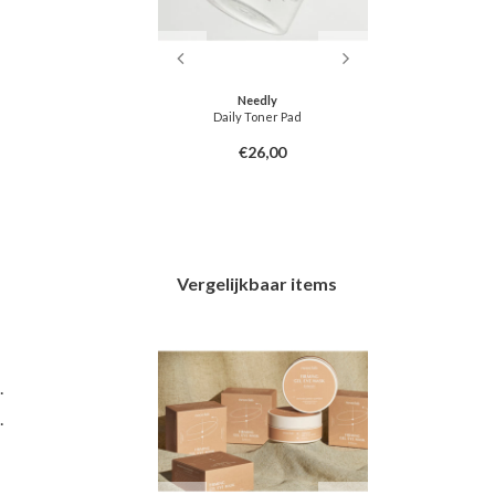
ranteed
Needly
mall Molecule 300
Daily Toner Pad
Centella C
ve Cream
6,00
€26,00
Vergelijkbaar items
.
.