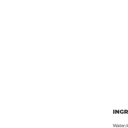
ING
Water/A