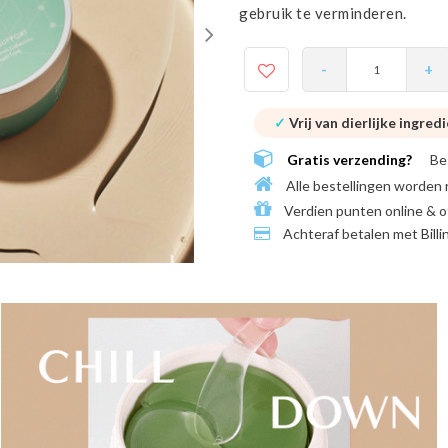
gebruik te verminderen.
-
+
✓
Vrij van dierlijke ingred
Gratis verzending?
Be
Alle bestellingen worden 
Verdien punten online & o
Achteraf betalen met
Bill
PROMO