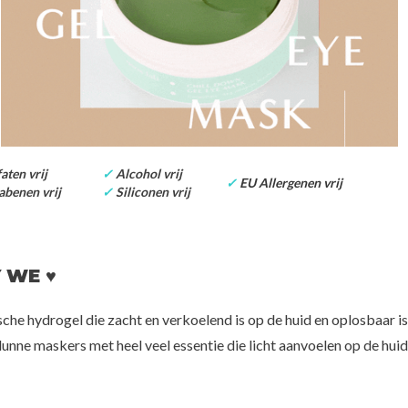
n
yaluron Skin
By HARU
CKD-Gua
e
Elasticiteit Mask Pack Set
Retino Collagen S
00
Intensi
€12,50
€3
aten vrij
✓
Alcohol vrij
✓
EU Allergenen vrij
benen vrij
✓
Siliconen vrij
 WE ♥
sche hydrogel die zacht en verkoelend is op de huid en oplosbaar is
dunne maskers met heel veel essentie die licht aanvoelen op de huid