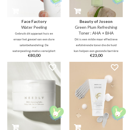
Face Factory
Beauty of Joseon
Water Peeling
Green Plum Refreshing
Toner : AHA + BHA
Gebruik dit apparaat huis en
ervaar het gevoel van een dure
Dit is een milde maar effectieve
salonbehandeling. De
exfoliërende toner die de huid
waterpeeling-modus verwijdert
kan helpen een gezonde barrière
€80,00
€23,00
onzuiverheden snel zonder
te behouden. Het verbetert de
irritatie, terwijl de galvanische
glans en minimaliseert verstopte
modi de voedingsstoffen dieper
poriën dankzij de juiste balans
masseren voor een stralende en
tussen AHA/BHA en hydratatie.
strakkere huid.