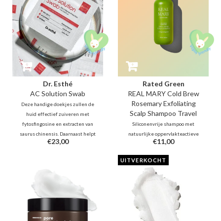
uitstraling,.
Dr. Esthé
Rated Green
AC Solution Swab
REAL MARY Cold Brew
Rosemary Exfoliating
Deze handige doekjes zullen de
Scalp Shampoo Travel
huid effectief zuiveren met
fytosfingosine en extracten van
Siliconenvrije shampoo met
saurus chinensis. Daarnaast helpt
natuurlijke oppervlakteactieve
€23,00
€11,00
salicylzuur bij het reguleren van
stoffen spoelt de droge,
talgproductie en verwijdert het
schilferige huid op de hoofdhuid
UITVERKOCHT
vuil diep in de poriën, waardoor
voorzichtig weg. Reguleert
de huid fris en gezond aanvoelt
overtollige olieproductie, zuivert
en balanceert haar en hoofdhuid
en helpt het ongemak van jeuk te
verlichten.