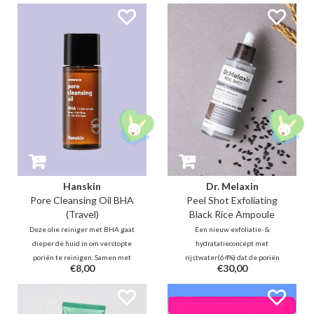
vitamine C, Glutathione en PHA
PDRN voor een optimale
biedt dit product een dagelijkse,
hydratatie. Gecombineerd met
milde exfoliërende en
glutathion voor een stralende
verhelderende verzorging.
teint en centella voor een
kalmerende werking.
Hanskin
Dr. Melaxin
Pore Cleansing Oil BHA
Peel Shot Exfoliating
(Travel)
Black Rice Ampoule
Deze olie reiniger met BHA gaat
Een nieuw exfoliatie- &
dieper de huid in om verstopte
hydratatieconcept met
poriën te reinigen. Samen met
rijstwater(64%) dat de poriën
€8,00
€30,00
botanische oliën zal deze
reinigt, dode huidcellen
verfrissende cleansing oil
verwijdert en de huid
onzuiverheden, mee-eters en
gehydrateerd en glad maakt, net
make-up verwijderen.
als een ampul. Het verbetert de