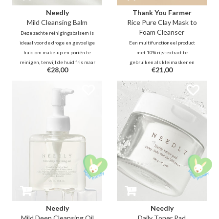
Needly
Thank You Farmer
Mild Cleansing Balm
Rice Pure Clay Mask to
Foam Cleanser
Deze zachte reinigingsbalsem is
ideaal voor de droge en gevoelige
Een multifunctioneel product
huid om make-up en poriën te
met 10% rijstextract te
reinigen, terwijl de huid fris maar
gebruiken als kleimasker en
€28,00
€21,00
niet gestript achterblijft.
reiniger. Kaolien en
Gefermenteerde olietechnologie
bentonietklei reinigen de poriën
reinigt diep in de poriën zonder
en bij gebruik als reiniger
de huid te irriteren.
verwijdert het overtollig vuil en
olie, reinigt de poriën en
vermindert dode huidcellen.
Needly
Needly
Mild Deep Cleansing Oil
Daily Toner Pad