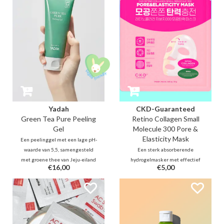
vochtbalans met een
liposomenstructuur die ons
huidbarrière nabootst
Yadah
CKD-Guaranteed
Green Tea Pure Peeling
Retino Collagen Small
Gel
Molecule 300 Pore &
Elasticity Mask
Een peelinggel met een lage pH-
waarde van 5,5, samengesteld
Een sterk absorberende
met groene thee van Jeju-eiland
hydrogelmasker met effectief
€16,00
€5,00
en plantaardige cellulose, voor
retinal en 82% laagmoleculair
een milde fysieke exfoliatie die
collageen verjongt je huid snel en
de huidbarrière in balans brengt.
effectief door de elasticiteit te
verbeteren en volume toe te
voegen. Het vernauwt de poriën
en versterkt een jeugdige