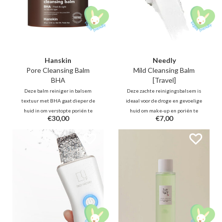
Hanskin
Needly
Pore Cleansing Balm
Mild Cleansing Balm
BHA
[Travel]
Deze balm reiniger in balsem
Deze zachte reinigingsbalsem is
textuur met BHA gaat dieper de
ideaal voor de droge en gevoelige
huid in om verstopte poriën te
huid om make-up en poriën te
€30,00
€7,00
reinigen. Samen met botanische
reinigen, terwijl de huid fris maar
oliën zal deze verfrissende
niet gestript achterblijft.
cleansing oil onzuiverheden,
Gefermenteerde olietechnologie
mee-eters en make-up
reinigt diep in de poriën zonder
verwijderen.
de huid te irriteren.