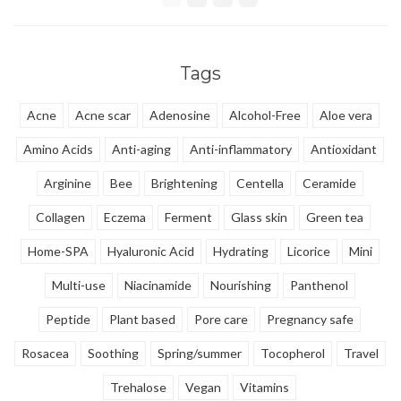
hyaluronzuur en 8
niacinamide helpen de huid te
plantenextracten beschermen en
voeden, te kalmeren, de textuur
voorkomen dat de huid wordt
te egaliseren en een doffe teint
gestript.
op te fleuren.
Tags
Acne
Acne scar
Adenosine
Alcohol-Free
Aloe vera
Amino Acids
Anti-aging
Anti-inflammatory
Antioxidant
Arginine
Bee
Brightening
Centella
Ceramide
Collagen
Eczema
Ferment
Glass skin
Green tea
Home-SPA
Hyaluronic Acid
Hydrating
Licorice
Mini
Multi-use
Niacinamide
Nourishing
Panthenol
Peptide
Plant based
Pore care
Pregnancy safe
Rosacea
Soothing
Spring/summer
Tocopherol
Travel
Trehalose
Vegan
Vitamins