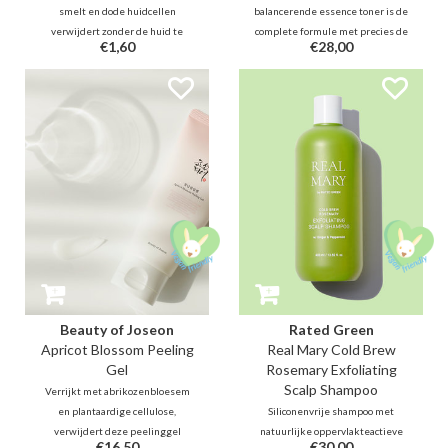
smelt en dode huidcellen
balancerende essence toner is de
verwijdert zonder de huid te
complete formule met precies de
€1,60
€28,00
irriteren, uit te drogen en te
juiste hoeveelheid rijst,
beschadigen. Naast
afkomstig van lokale boeren op
poriënzuiverend en
het schone Gyodong-eiland.
ontstekingsremmend BHA en
Verder bevat deze formule ook
wilgenbast bevat het ook
verhelderende Niacinamide,
kalmerende Centella.
Lotus & kalmerende Centella.
Beauty of Joseon
Rated Green
Apricot Blossom Peeling
Real Mary Cold Brew
Gel
Rosemary Exfoliating
Scalp Shampoo
Verrijkt met abrikozenbloesem
en plantaardige cellulose,
Siliconenvrije shampoo met
verwijdert deze peelinggel
natuurlijke oppervlakteactieve
€16,50
€30,00