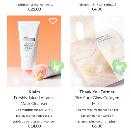
nachtmasker voor een volle,
hele nacht. Rijk aan retinol, 5
€21,00
€4,00
gezonde glow. Een lichte gel met
typen laagmoleculair collageen
7 soorten Collageen en Vitamine
en niacinamide voor een
E-capsules die moeiteloos smelt
complete verzorging die de
en langdurig hydrateert zonder
huidelasticiteit en -textuur
vet laagje, om de elasticiteit van
verbetert en een stralende teint
de huid een boost te geven.
herstelt.
Klairs
Thank You Farmer
Freshly Juiced Vitamin
Rice Pure Glow Collagen
Mask Cleanser
Mask
Een multifunctioneel 2-in-1
Een hydrogelmasker dat langer
kleimasker en reiniger die
dan een uur kan worden
poriën zuivert en zorgt voor een
aangebracht, vooral 's nachts.
€14,00
€6,00
directe, stralende glass skin. Met
Bevat rijstextract en plantaardige