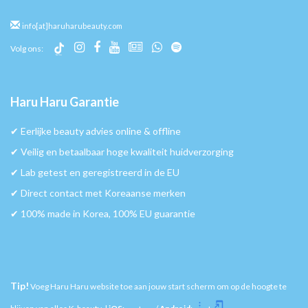
info[at]haruharubeauty.com
Volg ons:
Haru Haru Garantie
✔︎ Eerlijke beauty advies online & offline
✔︎ Veilig en betaalbaar hoge kwaliteit huidverzorging
✔︎ Lab getest en geregistreerd in de EU
✔︎ Direct contact met Koreaanse merken
✔︎ 100% made in Korea, 100% EU guarantie
Tip!
Voeg Haru Haru website toe aan jouw start scherm om op de hoogte te