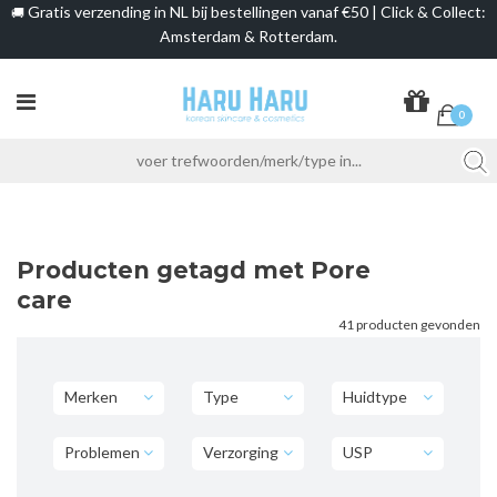
Gratis verzending in NL bij bestellingen vanaf €50 | Click & Collect:
🚚
Amsterdam & Rotterdam.
0
Producten getagd met Pore
care
41 producten gevonden
Merken
Type
Huidtype
Problemen
Verzorging
USP