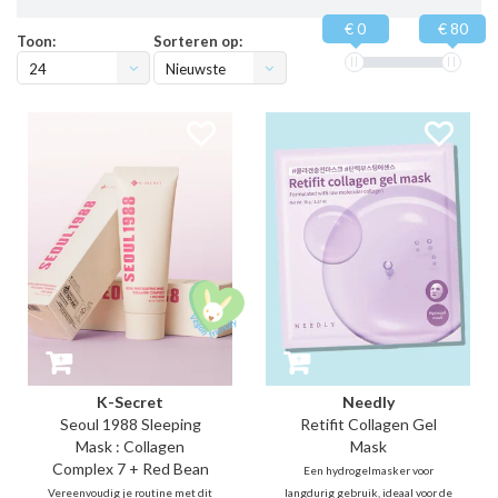
€ 0
€ 80
Toon:
Sorteren op:
24
Nieuwste
producten
K-Secret
Needly
Seoul 1988 Sleeping
Retifit Collagen Gel
Mask : Collagen
Mask
Complex 7 + Red Bean
Een hydrogelmasker voor
Vereenvoudig je routine met dit
langdurig gebruik, ideaal voor de