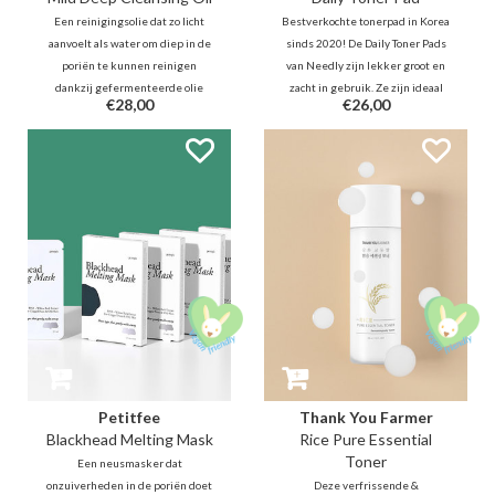
Een reinigingsolie dat zo licht
Bestverkochte tonerpad in Korea
aanvoelt als water om diep in de
sinds 2020! De Daily Toner Pads
poriën te kunnen reinigen
van Needly zijn lekker groot en
dankzij gefermenteerde olie
zacht in gebruik. Ze zijn ideaal
€28,00
€26,00
technologie zonder de huid te
voor dagelijks gebruik en
strippen en/of te verstoppen.
effectief in het verzachten,
Deze olie moleculen gaan dieper
hydrateren, verminderen en
in de poriën maar lossen ook
voorkomen van oneffen teint en
makkelijker op.
textuur.
Petitfee
Thank You Farmer
Blackhead Melting Mask
Rice Pure Essential
Toner
Een neusmasker dat
onzuiverheden in de poriën doet
Deze verfrissende &