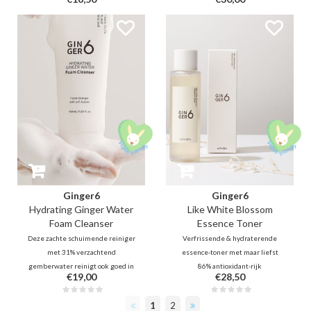
voorzichtig dode huidcellen,
stoffen spoelt de droge,
overtollige talg en
schilferige huid op de hoofdhuid
huidonzuiverheden. Abrikoos,
voorzichtig weg. Reguleert
appel, rijst helpen pigmentatie
overtollige olieproductie, zuivert
te verminderen en de huid glad
en balanceert haar en hoofdhuid
te maken zonder irritaties.
en helpt het ongemak van jeuk te
verlichten.
Ginger6
Ginger6
Hydrating Ginger Water
Like White Blossom
Foam Cleanser
Essence Toner
Deze zachte schuimende reiniger
Verfrissende & hydraterende
met 31% verzachtend
essence-toner met maar liefst
gemberwater reinigt ook goed in
86% antioxidant-rijk
€19,00
€28,50
de poriën dankzij microschuim en
gemberwater met
ingrediënten zoals 0,5%
ontstekingsremmende
1
2
salicylzuur. 5 soorten
eigenschappen, peptide-11 en