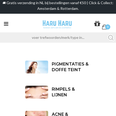
Gratis verzending in NL bij bestellingen vanaf €50 | Click & Collect:
🚚
Amsterdam & Rotterdam.
0
PIGMENTATIES &
DOFFE TEINT
RIMPELS &
LIJNEN
ACNE &