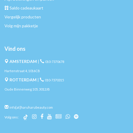
Saldo cadeaukaart
Vergelijk producten
Volg mijn pakketje
Vind ons
AMSTERDAM
|
010-7370678
Hartenstraat 4, 1016CB
ROTTERDAM
|
010-7370315
Oude Binnenweg 105, 3012JB
info[at]haruharubeauty.com
Volg ons: