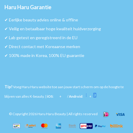
Haru Haru Garantie
✔︎ Eerlijke beauty advies online & offline
✔︎ Veilig en betaalbaar hoge kwaliteit huidverzorging
✔︎ Lab getest en geregistreerd in de EU
✔︎ Direct contact met Koreaanse merken
✔︎ 100% made in Korea, 100% EU guarantie
Tip!
Voeg Haru Haru website toe aan jouw start scherm om op de hoogte te
blijven van alles K-beauty. |
iOS
:
+
/
Android
:
+
© Copyright 2026 Haru Haru Beauty | All rights reserved