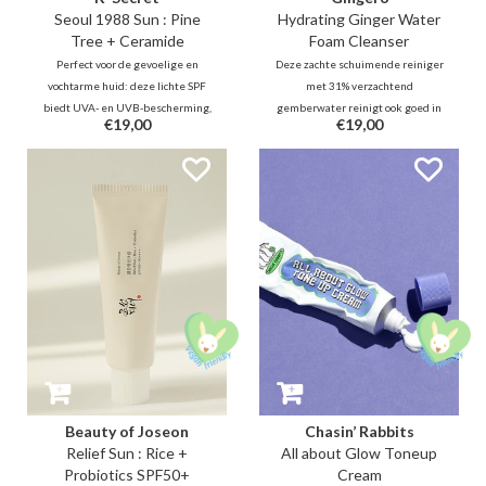
Seoul 1988 Sun : Pine
Hydrating Ginger Water
Tree + Ceramide
Foam Cleanser
Perfect voor de gevoelige en
Deze zachte schuimende reiniger
vochtarme huid: deze lichte SPF
met 31% verzachtend
biedt UVA- en UVB-bescherming,
gemberwater reinigt ook goed in
€19,00
€19,00
terwijl het de huidbarrière
de poriën dankzij microschuim en
versterkt met Pine Tree Extract
ingrediënten zoals 0,5%
(dennennaaldenextract), een 8-
salicylzuur. 5 soorten
peptidecomplex en ceramiden
hyaluronzuur en 8
voor een kalmerend en
plantenextracten beschermen en
hydraterend effect.
voorkomen dat de huid wordt
gestript.
Beauty of Joseon
Chasin’ Rabbits
Relief Sun : Rice +
All about Glow Toneup
Probiotics SPF50+
Cream