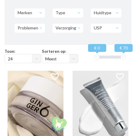
Merken
Type
Huidtype
Problemen
Verzorging
USP
€ 0
€ 70
Toon:
Sorteren op:
24
Meest
bekeken