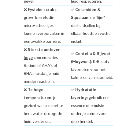
geven.
huid respecteren.
❌
Fysieke scrubs
:
✅
Ceramiden &
grove korrels die
Squalaan
: de "lijm"
micro-scheurtjes
die huidcellen bij
kunnen veroorzaken in
elkaar houdt en vocht
een zwakke barrière.
insluit.
❌
Sterkte
actieven
:
✅
Centella & Bijvoet
hoge
concentraties
(Mugwort)
: K-Beauty
Retinol of AHA's of
favorieten voor het
BHA's totdat je huid
kalmeren van roodheid.
minder reactief is.
❌
Te hoge
✅
Hydratatie
temperaturen
: je
layering
: gebruik een
gezicht wassen met te
essence of emulsie
heet water droogt de
onder je crème voor
huid verder uit.
diep herstel.