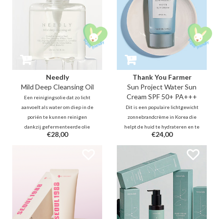
Needly
Thank You Farmer
Mild Deep Cleansing Oil
Sun Project Water Sun
Cream SPF 50+ PA+++
Een reinigingsolie dat zo licht
aanvoelt als water om diep in de
Dit is een populaire lichtgewicht
poriën te kunnen reinigen
zonnebrandcrème in Korea die
dankzij gefermenteerde olie
helpt de huid te hydrateren en te
€28,00
€24,00
technologie zonder de huid te
kalmeren zonder een witte waas,
strippen en/of te verstoppen.
plakkerigheid en vettig gevoel
Deze olie moleculen gaan dieper
achter te laten. Bescherm de huid
in de poriën maar lossen ook
tegen UVA- en UVB-stralen!
makkelijker op.