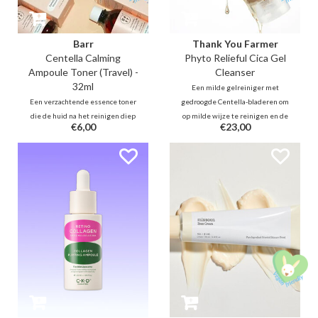
Barr
Thank You Farmer
Centella Calming
Phyto Relieful Cica Gel
Ampoule Toner (Travel) -
Cleanser
32ml
Een milde gelreiniger met
Een verzachtende essence toner
gedroogde Centella-bladeren om
die de huid na het reinigen diep
op milde wijze te reinigen en de
€6,00
€23,00
hydrateert dankzij Panthenol,
geïrriteerde huid te kalmeren
Jojoba, Ceramide, Hyaluron.
door de natuurlijke hydraterende
Daarnaast is deze fles gevuld met
factor te behouden. Het
maar liefst 80% kalmerende en
beschermt de huid en verwijdert
huidherstellende Centella
alleen overtollige olie en
Asiatica en Houttuynia Cordata.
afvalstoffen.