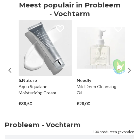
Meest populair in Probleem
- Vochtarm
S.Nature
Needly
H
Aqua Squalane
Mild Deep Cleansing
Re
Moisturizing Cream
Oil
Hy
€38,50
€28,00
€3
Probleem - Vochtarm
100 producten gevonden