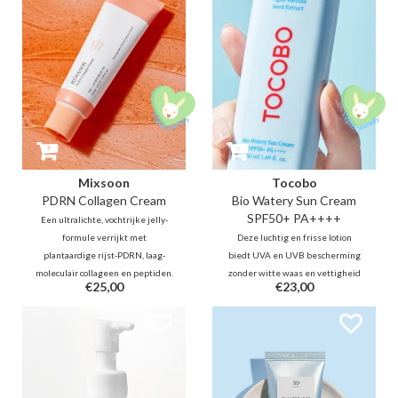
verbeteren.
Mixsoon
Tocobo
PDRN Collagen Cream
Bio Watery Sun Cream
SPF50+ PA++++
Een ultralichte, vochtrijke jelly-
formule verrijkt met
Deze luchtig en frisse lotion
plantaardige rijst-PDRN, laag-
biedt UVA en UVB bescherming
moleculair collageen en peptiden.
zonder witte waas en vettigheid
€25,00
€23,00
Het geeft een krachtige
terwijl het de huid tegelijkertijd
elasticiteitsboost, vult fijne
hydrateert. De combinatie van
lijntjes van binnenuit op en zorgt
nieuwe generatie UV-filters
voor een verfrissend, verkoelend
biedt veilige bescherming dat
effect.
ook zacht is voor de gevoelige
huid.