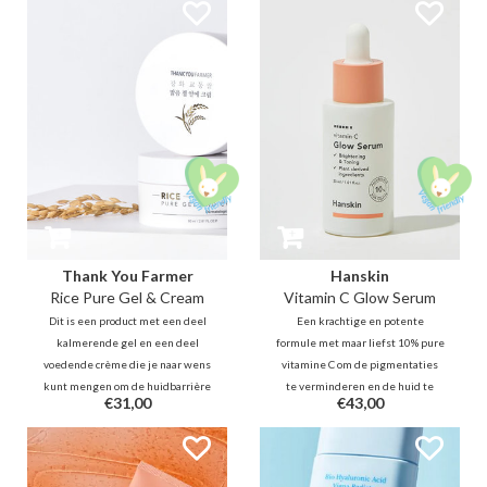
product voor de 7-skin method.
PHA om fijne lijntjes op te vullen,
Breng het aan in laagjes als toner,
een doffe teint te verhelderen,
essence én moisturizer.
poriën te verfijnen en donkere
vlekken te vervagen.
Thank You Farmer
Hanskin
Rice Pure Gel & Cream
Vitamin C Glow Serum
Dit is een product met een deel
Een krachtige en potente
kalmerende gel en een deel
formule met maar liefst 10% pure
voedende crème die je naar wens
vitamine C om de pigmentaties
kunt mengen om de huidbarrière
te verminderen en de huid te
€31,00
€43,00
op verschillende momenten te
verhelderen voor een egale glow.
hydrateren, te herstellen en te
Gebruik dit lichtgewicht,
verhelderen. Ook ideaal om te
verfrissende serum dagelijks om
delen met je partner ;).
de huid teint en textuur te