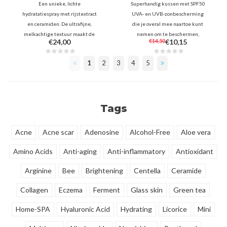
Een unieke, lichte
Superhandig kussen met SPF50
hydratatiespray met rijstextract
UVA- en UVB-zonbescherming
en ceramiden. De ultrafijne,
die je overal mee naartoe kunt
melkachtige textuur maakt de
nemen om te beschermen,
€24,00
€14,50
€10,15
huid direct zachter en voller voor
hydrateren en kalmeren. Naast
een prachtige glans. Onmisbaar
UV-bescherming kalmeert en
1
2
3
4
5
voor een verfrissende boost, op
voedt het zonnekussen ook de
elk moment van de dag, over je
huid dankzij het aloë- en
make-up heen.
vitaminecomplex.
Tags
Acne
Acne scar
Adenosine
Alcohol-Free
Aloe vera
Amino Acids
Anti-aging
Anti-inflammatory
Antioxidant
Arginine
Bee
Brightening
Centella
Ceramide
Collagen
Eczema
Ferment
Glass skin
Green tea
Home-SPA
Hyaluronic Acid
Hydrating
Licorice
Mini