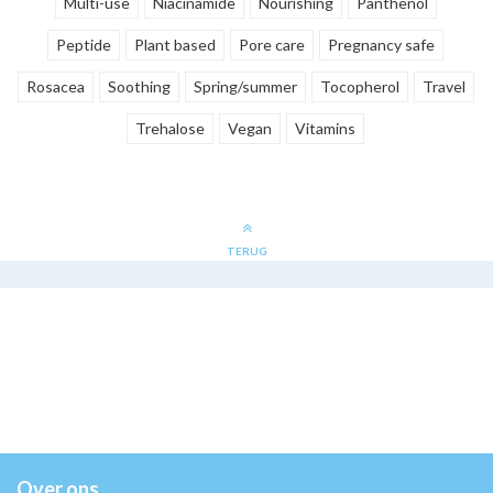
Multi-use
Niacinamide
Nourishing
Panthenol
Peptide
Plant based
Pore care
Pregnancy safe
Rosacea
Soothing
Spring/summer
Tocopherol
Travel
Trehalose
Vegan
Vitamins
TERUG
Over ons