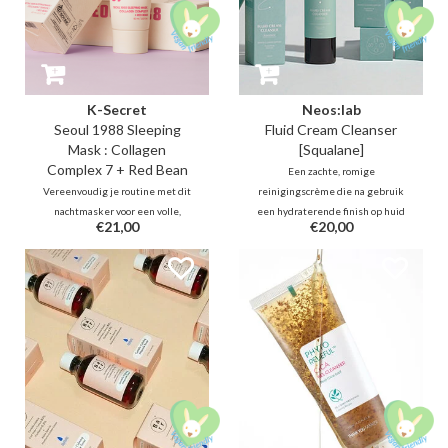
K-Secret
Neos:lab
Seoul 1988 Sleeping
Fluid Cream Cleanser
Mask : Collagen
[Squalane]
Complex 7 + Red Bean
Een zachte, romige
Vereenvoudig je routine met dit
reinigingscrème die na gebruik
nachtmasker voor een volle,
een hydraterende finish op huid
€21,00
€20,00
gezonde glow. Een lichte gel met
achterlaat dankzij Squalane,
7 soorten Collageen en Vitamine
Cermaide, probiotica. Het
E-capsules die moeiteloos smelt
verwijdert makeup & residu
en langdurig hydrateert zonder
terwijl het de huid in balans
vet laagje, om de elasticiteit van
brengt. Ideaal voor droge,
de huid een boost te geven.
gevoelige, verzwakte
huidbarrière.