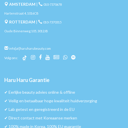
AMSTERDAM
|
010-7370678
Hartenstraat 4, 1016CB
ROTTERDAM
|
010-7370315
Oude Binnenweg 105, 3012JB
info[at]haruharubeauty.com
Volg ons:
Haru Haru Garantie
✔︎ Eerlijke beauty advies online & offline
✔︎ Veilig en betaalbaar hoge kwaliteit huidverzorging
✔︎ Lab getest en geregistreerd in de EU
✔︎ Direct contact met Koreaanse merken
✔︎ 100% made in Korea, 100% EU guarantie