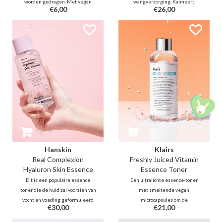
worden gedragen. Met vegan
wangverzorging. Kalmeert,
€6,00
€26,00
PDRN verbetert het de
ontzwelt en verheldert de teint
elasticiteit voor een stevigere,
direct. Verrijkt met Rijstextract,
gelifte look. Het biedt een
Allantoïne en Niacinamide om de
vullend en koelend effect dat de
huid intensief te verjongen en te
gevoelige huid kalmeert voor een
herstellen voor een frisse blik.
stralende teint
Hanskin
Klairs
Real Complexion
Freshly Juiced Vitamin
Hyaluron Skin Essence
Essence Toner
Dit is een populaire essence
Een ultralichte essence-toner
toner die de huid zal voorzien van
met smeltende vegan
vocht en voeding geformuleerd
microcapsules om de
€30,00
€21,00
met 10% Hyaluron. De Hanskin
vochtbarrière te behouden. Met
Skin Essence is de perfecte
rijst-PDRN, dubbel vitamine C en