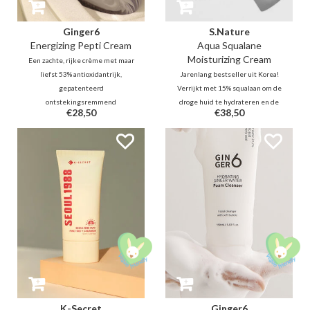
Ginger6
S.Nature
Energizing Pepti Cream
Aqua Squalane
Moisturizing Cream
Een zachte, rijke crème met maar
liefst 53% antioxidantrijk,
Jarenlang bestseller uit Korea!
gepatenteerd
Verrijkt met 15% squalaan om de
ontstekingsremmend
droge huid te hydrateren en de
€28,50
€38,50
gemberextractwater, Peptide 11-
huidtextuur te egaliseren voor
complex (2000 PPM) en
een gladde en heldere teint.
niacinamide, deze crème helpt de
Verkleint effectief vergrote
huidtextuur glad te maken en de
poriën en reguleert de
doffe teint op te fleuren.
talgproductie voor een fijne en
gezonde huid.
K-Secret
Ginger6