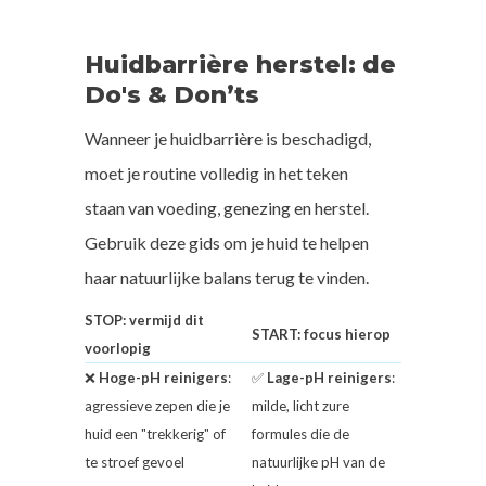
Huidbarrière herstel: de
Do's & Don’ts
Wanneer je huidbarrière is beschadigd,
moet je routine volledig in het teken
staan van voeding, genezing en herstel.
Gebruik deze gids om je huid te helpen
haar natuurlijke balans terug te vinden.
STOP: vermijd dit
START: focus hierop
voorlopig
❌
Hoge-pH reinigers
:
✅
Lage-pH reinigers
:
agressieve zepen die je
milde, licht zure
huid een "trekkerig" of
formules die de
te stroef gevoel
natuurlijke pH van de