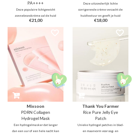
PA++++
Deze uitzonderlijk lichte
Deze populaire lichtgewicht
corrigerende crème verzacht de
zonnebrandcrème zal de huid
huidtextuur en geeft je huid
€21,00
€18,00
goed beschermen dankzij 4
onmiddellijk een natuurlijke
nieuwe generatie UV-filters.
glans en egale teint. Het zal de
Deze verzorgende formule bevat
huid zacht en gehydrateerd laten
ook hydraterend en
aanvoelen en trekt snel in zonder
verhelderend rijst (30%),
vettigheid.
probiotica om de huidbarrière te
kalmeren, beschermen en
versterken.
Mixsoon
Thank You Farmer
PDRN Collagen
Rice Pure Jelly Eye
Hydrogel Mask
Patch
Een hydrogelmasker dat langer
Unieke hydrogel patches in blad-
dan een uur of een hele nacht kan
en maanvorm voor oog- en