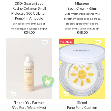
CKD-Guaranteed
Mixsoon
Retino Collagen Small
Bean Cream - 65ml
Molecule 300 Collagen
Deze hydraterende crème met
Pumping Ampoule
gefermenteerde bonen, peren&
Een soepele volumineuze en
granaatappels conditioneert,
volle collageen-synergie-ampul
beschermt & voedt de huid om
€34,00
€48,00
met maar liefst 55% kleine
veerkrachtiger,sterker &
collageenmoleculen, extra
stralender te worden.De crème
PROMO
collageencapsules en 0,01%
zit boordevol aminozuren om de
retinal om de lijntjes op te vullen
droge, vochtarme huid intens te
en de elasticiteit van de huid te
voeden & te hydrateren
verbeteren voor een egale teint
en textuur.
Thank You Farmer
Elroel
Rice Pure Watery Mist
Pang Pang Cushion