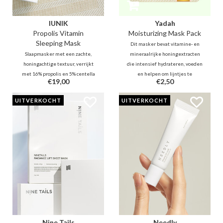
IUNIK
Yadah
Propolis Vitamin
Moisturizing Mask Pack
Sleeping Mask
Dit masker bevat vitamine- en
Slaapmasker met een zachte,
mineraalrijke honingextracten
honingachtige textuur, verrijkt
die intensief hydrateren, voeden
met 16% propolis en 5% centella
en helpen om lijntjes te
€19,00
€2,50
voor een stralende en
verminderen en een mooie gloed
gekalmerende huid. Daarnaast
te geven. Het 100% biologische
UITVERKOCHT
UITVERKOCHT
bevat het 16% duindoornextract
katoenen doekje is erg zacht en
voor een gerichte anti-
niet-irriterend voor de gevoelige
rimpelverzorging door de huid te
huid.
verhelderen en te voeden.
Nine Tails
Needly