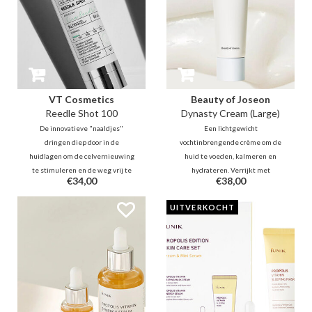
VT Cosmetics
Beauty of Joseon
Reedle Shot 100
Dynasty Cream (Large)
De innovatieve "naaldjes"
Een lichtgewicht
dringen diep door in de
vochtinbrengende crème om de
huidlagen om de celvernieuwing
huid te voeden, kalmeren en
te stimuleren en de weg vrij te
hydrateren. Verrijkt met
€34,00
€38,00
maken voor actieve ingrediënten
populaire hanbang ingrediënten
die aansluiten bij je bestaande
zoals ginseng en rijstwater. Deze
UITVERKOCHT
routine. Dit is een ware revolutie
crème helpt de teint en textuur
in het verbeteren van de
van de huid te egaliseren.
huidverzorging.