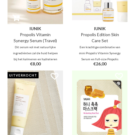
IUNIK
IUNIK
Propolis Vitamin
Propolis Edition Skin
Synergy Serum (Travel)
Care Set
Dit serum vol met natuurlijke
Een krachtige combinatie van
ingrediënten zal de huid helpen
mini Propolis Vitamin Synergy
bij het kalmeren en hydrateren
Serum en full-size Propolis
€8,00
€26,00
d.m.v. Propolis en Centella.
Vitamin Sleeping Mask, die
Duindoorn fruit extracten
propolisextract, Centella Asiatica
UITVERKOCHT
(Vitamine C, E, K), granaatappel,
en duindoornextract bevatten om
vijgen, ginkgo, zullen de
een ​​doffe, gedehydrateerde huid
huidteint helpen te verbeteren.
intensief te voeden en te laten
stralen.