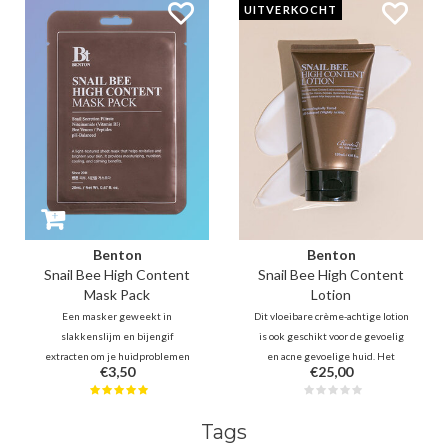
UITVERKOCHT
verfrissende gel kalmeert en
(Vitamine C, E, K), granaatappel,
hydrateert de huid en is getest
vijgen, ginkgo, zullen de
onder dermatologische controle.
huidteint helpen te verbeteren.
Benton
Benton
Snail Bee High Content
Snail Bee High Content
Mask Pack
Lotion
Een masker geweekt in
Dit vloeibare crème-achtige lotion
slakkenslijm en bijengif
is ook geschikt voor de gevoelig
extracten om je huidproblemen
en acne gevoelige huid. Het
€3,50
€25,00
diep aan te pakken. Het voedt,
voedt, beschermt de huid, geeft
verzacht en herstelt, voor een
vitaliteit, verbetert de
verbeterde teint en textuur.
huidbarrière en kalmeert
Tags
Ideaal voor het verwijderen van
beschadigd huid. Helpt bij het