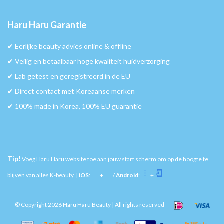
Haru Haru Garantie
✔︎ Eerlijke beauty advies online & offline
✔︎ Veilig en betaalbaar hoge kwaliteit huidverzorging
✔︎ Lab getest en geregistreerd in de EU
✔︎ Direct contact met Koreaanse merken
✔︎ 100% made in Korea, 100% EU guarantie
Tip!
Voeg Haru Haru website toe aan jouw start scherm om op de hoogte te
blijven van alles K-beauty. |
iOS
:
+
/
Android
:
+
© Copyright 2026 Haru Haru Beauty | All rights reserved