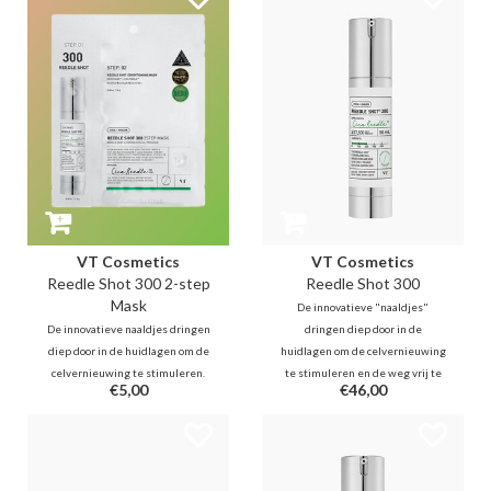
st.2 masker wonderbaarlijke
st.2 masker wonderbaarlijke
resultaten in minder dan 20
resultaten in minder dan 20
minuten
minuten
VT Cosmetics
VT Cosmetics
Reedle Shot 300 2-step
Reedle Shot 300
Mask
De innovatieve "naaldjes"
De innovatieve naaldjes dringen
dringen diep door in de
diep door in de huidlagen om de
huidlagen om de celvernieuwing
celvernieuwing te stimuleren.
te stimuleren en de weg vrij te
€5,00
€46,00
Terwijl st. 1 de huid verzacht met
maken voor actieve ingrediënten
CICA en de weg vrijmaakt voor
die aansluiten bij je bestaande
actieve ingrediënten, levert het
routine. Dit is een ware revolutie
st.2 masker wonderbaarlijke
in het verbeteren van de
resultaten in minder dan 20
huidverzorging.