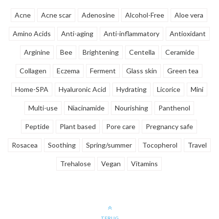
littekens achtergelaten door
verbeteren van de teint en
acne, puistjes, e.d.
verstevigen.
Acne
Acne scar
Adenosine
Alcohol-Free
Aloe vera
Amino Acids
Anti-aging
Anti-inflammatory
Antioxidant
Arginine
Bee
Brightening
Centella
Ceramide
Collagen
Eczema
Ferment
Glass skin
Green tea
Home-SPA
Hyaluronic Acid
Hydrating
Licorice
Mini
Multi-use
Niacinamide
Nourishing
Panthenol
Peptide
Plant based
Pore care
Pregnancy safe
Rosacea
Soothing
Spring/summer
Tocopherol
Travel
Trehalose
Vegan
Vitamins
TERUG