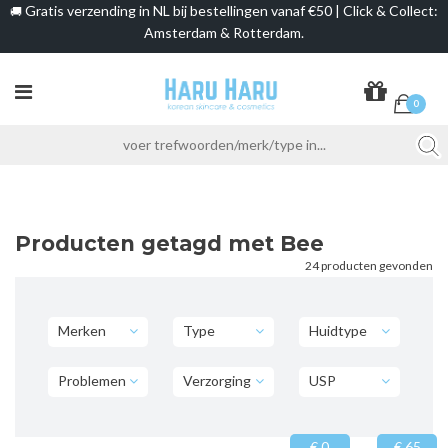
Gratis verzending in NL bij bestellingen vanaf €50 | Click & Collect:
🚚
Amsterdam & Rotterdam.
0
Producten getagd met Bee
24 producten gevonden
Merken
Type
Huidtype
Problemen
Verzorging
USP
€ 0
€ 65