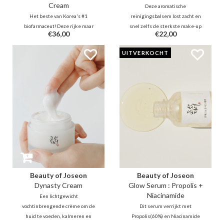
Cream
Deze aromatische
Het beste van Korea's #1
reinigingsbalsem lost zacht en
biofarmaceut! Deze rijke maar
snel zelfs de sterkste make-up
€36,00
€22,00
toch lichtgewicht zeer
en vuil op zonder trekkerigheid.
absorberende crème met 55%
Het is een genot om te
UITVERKOCHT
(300d) collageen & retinal zal
gebruiken om onzuiverheden,
lijntjes, rimpels zichtbaar
oliën en dode huidcellen te
verminderen in korte periode.
verwijderen, terwijl het helpt bij
Gebruik op het hele gezicht of als
het hydrateren en verhelderen
gerichte verzorging.
Beauty of Joseon
Beauty of Joseon
Dynasty Cream
Glow Serum : Propolis +
Niacinamide
Een lichtgewicht
vochtinbrengende crème om de
Dit serum verrijkt met
huid te voeden, kalmeren en
Propolis(60%) en Niacinamide