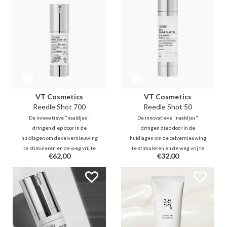
minuten
VT Cosmetics
VT Cosmetics
Reedle Shot 700
Reedle Shot 50
De innovatieve "naaldjes"
De innovatieve "naaldjes"
dringen diep door in de
dringen diep door in de
huidlagen om de celvernieuwing
huidlagen om de celvernieuwing
te stimuleren en de weg vrij te
te stimuleren en de weg vrij te
€62,00
€32,00
maken voor actieve ingrediënten
maken voor actieve ingrediënten
die aansluiten bij je bestaande
die aansluiten bij je bestaande
routine. Dit is een ware revolutie
routine. Dit is een ware revolutie
in het verbeteren van de
in het verbeteren van de
huidverzorging.
huidverzorging.