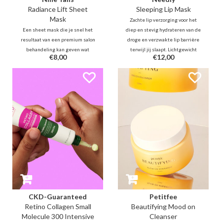
Radiance Lift Sheet
Sleeping Lip Mask
Mask
Zachte lip verzorging voor het
Een sheet mask die je snel het
diep en stevig hydrateren van de
resultaat van een premium salon
droge en verzwakte lip barrière
behandeling kan geven wat
terwijl jij slaapt. Lichtgewicht
€8,00
€12,00
betreft het verminderen van
gefermenteerde oliën houden
zichtbare lijntjes en het
langer vocht vast zonder te
verbeteren van teint. De speciale
plakken en kan hierdoor prima
formule zorgt voor meer
voor overdag gebruikt worden.
elasticiteit, volume en
tegelijkertijd een mooie glow.
CKD-Guaranteed
Petitfee
Retino Collagen Small
Beautifying Mood on
Molecule 300 Intensive
Cleanser