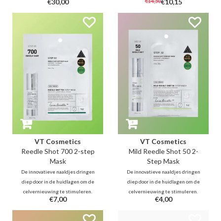
€30,00
€14,50
€10,15
(2%) helpt bij het bestrijden van
hydrateren en kalmeren. Naast
acne en flare-ups terwijl het je
UV-bescherming kalmeert en
huid glans en gloed geeft. De
voedt het zonnekussen ook de
lichte honingachtige textuur kan
huid dankzij het aloë- en
helpen bij het vasthouden van
vitaminecomplex.
vocht en de huid veerkrachtig
houden.
VT Cosmetics
VT Cosmetics
Reedle Shot 700 2-step
Mild Reedle Shot 50 2-
Mask
Step Mask
De innovatieve naaldjes dringen
De innovatieve naaldjes dringen
diep door in de huidlagen om de
diep door in de huidlagen om de
celvernieuwing te stimuleren.
celvernieuwing te stimuleren.
€7,00
€4,00
Terwijl st. 1 de huid verzacht met
Terwijl st. 1 de huid verzacht met
CICA en de weg vrijmaakt voor
CICA en de weg vrijmaakt voor
actieve ingrediënten, levert het
actieve ingrediënten, levert het