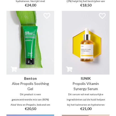
hydrateren. Verrijkt met
(2%) helpt bij het bestrijden van
€24,00
€18,50
populaire hanbang ingrediënten
acne en flare-ups terwijl het je
zoals ginseng en rijstwater. Deze
huid glans en gloed geeft. De
crème helpt de teint en textuur
lichte honingachtige textuur kan
van de huid te egaliseren.
helpen bij het vasthouden van
vocht en de huid veerkrachtig
houden.
Benton
IUNIK
Aloe Propolis Soothing
Propolis Vitamin
Gel
Synergy Serum
Dit product is een
Dit serum vol met natuurlijke
geconcentreerde mix van (80%)
ingrediënten zal de huid helpen
Aloë Vera en Propolis, bekend om
bij het kalmeren en hydrateren
€20,50
€21,00
zijn verzachtende
d.m.v. Propolis en Centella.
eigenschappen. Deze
Duindoorn fruit extracten