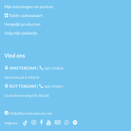
Mijn beloningen en punten
Saldo cadeaukaart
Vergelijk producten
Volg mijn pakketje
Vind ons
AMSTERDAM
|
010-7370678
Hartenstraat 4, 1016CB
ROTTERDAM
|
010-7370315
Oude Binnenweg 105, 3012JB
info[at]haruharubeauty.com
Volg ons: