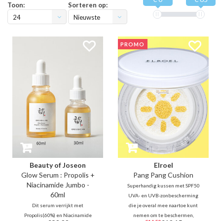
Toon:
Sorteren op:
24
Nieuwste
producten
PROMO
Beauty of Joseon
Elroel
Glow Serum : Propolis +
Pang Pang Cushion
Niacinamide Jumbo -
Superhandig kussen met SPF50
60ml
UVA- en UVB-zonbescherming
Dit serum verrijkt met
die je overal mee naartoe kunt
Propolis(60%) en Niacinamide
nemen om te beschermen,