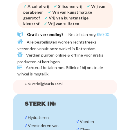
✓
Alcohol vrij
✓
Siliconen vrij
✓
Vrij van
parabenen
✓
Vrij van kunstmatige
geurstof
✓
Vrij van kunstmatige
kleustof
✓
Vrij van sulfaten
Gratis verzending?
Bestel dan nog
€50,00
Alle bestellingen worden rechtstreeks
verzonden vanuit onze winkel in
Rotterdam
.
Verdien punten online & offline voor
gratis
producten of kortingen
.
Achteraf betalen met
Billink of bij ons in de
winkel
is mogelijk.
Ook verkrijgbaar in
15ml
.
STERK IN:
√
Hydrateren
√
Voeden
√
Verminderen van
√
Glans