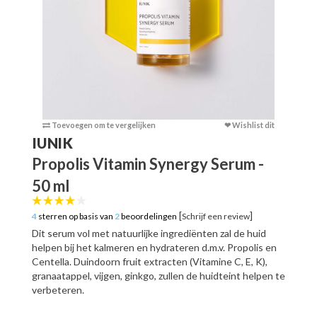
Toevoegen om te vergelijken
❤ Wishlist dit
Toevoege
IUNIK
Propolis Vitamin Synergy Serum -
50 ml
[
]
4
sterren op basis van
2
beoordelingen
Schrijf een review
Dit serum vol met natuurlijke ingrediënten zal de huid
helpen bij het kalmeren en hydrateren d.m.v. Propolis en
Centella. Duindoorn fruit extracten (Vitamine C, E, K),
granaatappel, vijgen, ginkgo, zullen de huidteint helpen te
verbeteren.