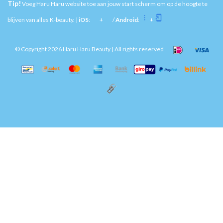
Tip!
Voeg Haru Haru website toe aan jouw start scherm om op de hoogte te
blijven van alles K-beauty. |
iOS
:
+
/
Android
:
+
© Copyright 2026 Haru Haru Beauty | All rights reserved