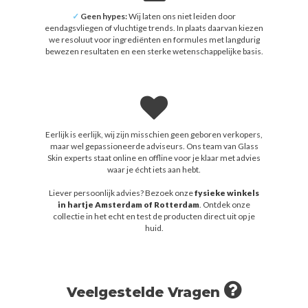
✓
Geen hypes:
Wij laten ons niet leiden door
eendagsvliegen of vluchtige trends. In plaats daarvan kiezen
we resoluut voor ingrediënten en formules met langdurig
bewezen resultaten en een sterke wetenschappelijke basis.
Eerlijk is eerlijk, wij zijn misschien geen geboren verkopers,
maar wel gepassioneerde adviseurs. Ons team van Glass
Skin experts staat online en offline voor je klaar met advies
waar je écht iets aan hebt.
Liever persoonlijk advies? Bezoek onze
fysieke winkels
in hartje Amsterdam of Rotterdam
. Ontdek onze
collectie in het echt en test de producten direct uit op je
huid.
Veelgestelde Vragen