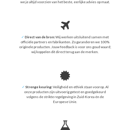
we je altijd voorzien van het beste, eerlijke advies op maat.
✓
Direct van de bron:
Wij werken uitsluitend samen met
officiële partners en fabrikanten. Zo garanderen we 100%
originele producten. Jouw feedback is voor ons goud waard;
wij koppelen dit direct terug aan de merken.
✓
Strenge keuring:
Veiligheid en ethiek staan voorop. Al
onze producten zijn uitvoerig getest en goedgekeurd
volgens de strikte regelgeving in Zuid-Korea én de
Europese Unie.