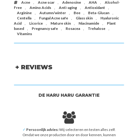
Acne
,
Acne scar
,
Adenosine
,
AHA
,
Alcohol-
Free
,
Amino Acids
,
Anti-aging
,
Antioxidant
,
Arginine
,
Autumn/winter
,
Bee
,
Beta-Glucan
,
Centella
,
Fungal Acne safe
,
Glass skin
,
Hyaluronic
Acid
,
Licorice
,
Mature skin
,
Niacinamide
,
Plant
based
,
Pregnancy safe
,
Rosacea
,
Trehalose
,
Vitamins
+ REVIEWS
DE HARU HARU GARANTIE
✓
Persoonlijk advies:
Wij selecteren en testen alles zelf.
Omdat we onze producten door en door kennen, kunnen