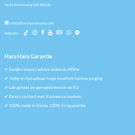
Oude Binnenweg 105, 3012JB
info[at]haruharubeauty.com
Volg ons:
Haru Haru Garantie
✔︎ Eerlijke beauty advies online & offline
✔︎ Veilig en betaalbaar hoge kwaliteit huidverzorging
✔︎ Lab getest en geregistreerd in de EU
✔︎ Direct contact met Koreaanse merken
✔︎ 100% made in Korea, 100% EU guarantie