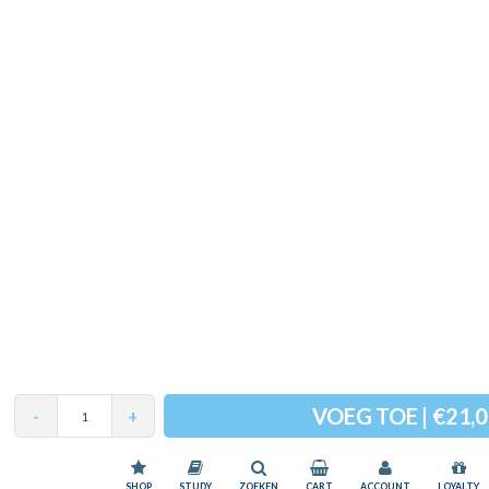
VOEG TOE | €21,
-
+
Wij slaan cookies op om onze website te verbeteren. Is dat akkoord?
SHOP
STUDY
ZOEKEN
CART
ACCOUNT
Ja
LOYALTY
Ne