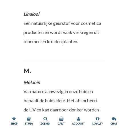
Linalool
Een natuurlijke geurstof voor cosmetica
producten en wordt vaak verkregen uit
bloemen en kruiden planten.
M.
Melanin
Van nature aanwezig in onze huid en
bepaalt de huidskleur. Het absorbeert
de UV en kan daardoor donker worden
van kleur (pigmentatie).
Wij slaan cookies op om onze website te verbeteren. Is dat akkoord?
Ja
Nee
SHOP
STUDY
ZOEKEN
CART
ACCOUNT
LOYALTY
CHAT
Meer over cookies »