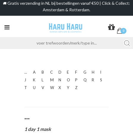
Gratis verzending in NL bij bestellingen vanaf €50 | Click & Collect:
🚚
Amsterdam & Rotterdam.
0
...
A
B
C
D
E
F
G
H
I
J
K
L
M
N
O
P
Q
R
S
T
U
V
W
X
Y
Z
...
1 day 1 mask