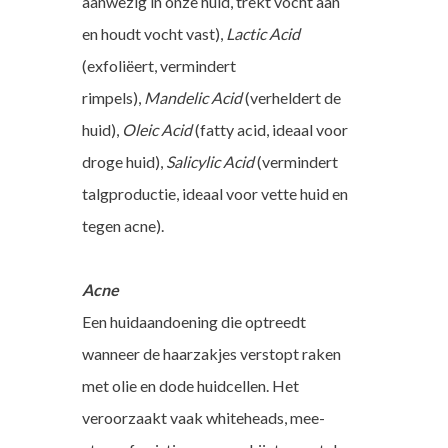
aanwezig in onze huid, trekt vocht aan
en houdt vocht vast),
Lactic Acid
(exfoliëert, vermindert
rimpels),
Mandelic Acid
(verheldert de
huid),
Oleic Acid
(fatty acid, ideaal voor
droge huid),
Salicylic Acid
(vermindert
talgproductie, ideaal voor vette huid en
tegen acne).
Acne
Een huidaandoening die optreedt
wanneer de haarzakjes verstopt raken
met olie en dode huidcellen. Het
veroorzaakt vaak whiteheads, mee-