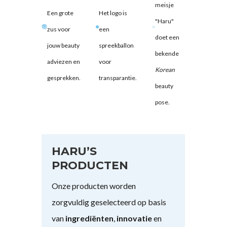
meisje
Een grote
Het logo is
"Haru"
zus voor
een
doet een
jouw beauty
spreekballon
bekende
adviezen en
voor
Korean
gesprekken.
transparantie.
beauty
pose.
HARU’S
PRODUCTEN
Onze producten worden
zorgvuldig geselecteerd op basis
van
ingrediënten
,
innovatie
en