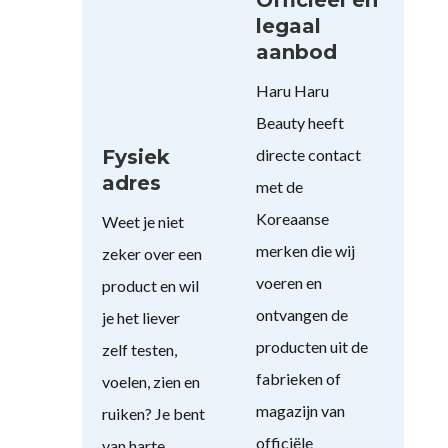
legaal
aanbod
Haru Haru
Beauty heeft
Fysiek
directe contact
adres
met de
Koreaanse
Weet je niet
merken die wij
zeker over een
voeren en
product en wil
ontvangen de
je het liever
producten uit de
zelf testen,
fabrieken of
voelen, zien en
magazijn van
ruiken? Je bent
officiële
van harte