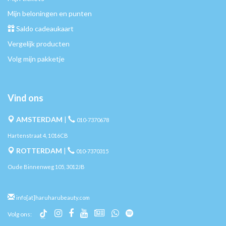
Mijn beloningen en punten
Saldo cadeaukaart
Vergelijk producten
Volg mijn pakketje
Vind ons
AMSTERDAM
|
010-7370678
Hartenstraat 4, 1016CB
ROTTERDAM
|
010-7370315
Oude Binnenweg 105, 3012JB
info[at]haruharubeauty.com
Volg ons: