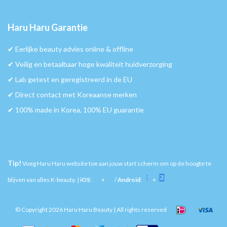
Haru Haru Garantie
✔︎ Eerlijke beauty advies online & offline
✔︎ Veilig en betaalbaar hoge kwaliteit huidverzorging
✔︎ Lab getest en geregistreerd in de EU
✔︎ Direct contact met Koreaanse merken
✔︎ 100% made in Korea, 100% EU guarantie
Tip!
Voeg Haru Haru website toe aan jouw start scherm om op de hoogte te
blijven van alles K-beauty. |
iOS
:
+
/
Android
:
+
© Copyright 2026 Haru Haru Beauty | All rights reserved