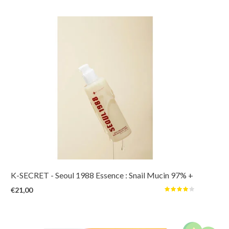
Deze lichte slijm-gel essence met 97% slakkenslijm herstelt de elasticiteit
en volume. Het glijdt over de huid en trekt snel in. Samen met rijstextract
kalmeert en verheldert het de teint, terwijl de huidbarrière intensief wordt
versterkt
K-SECRET
- Seoul 1988 Essence : Snail Mucin 97% +
Rice
€21,00