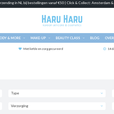
rzending in NL bij bestellingen vanaf €50 | Click & Collect: Amsterdam 
ODY & MORE
MAKE-UP
BEAUTY CLASS
BLOG
OVER
Met liefde en zorg gecureerd
14 d
Type
Verzorging