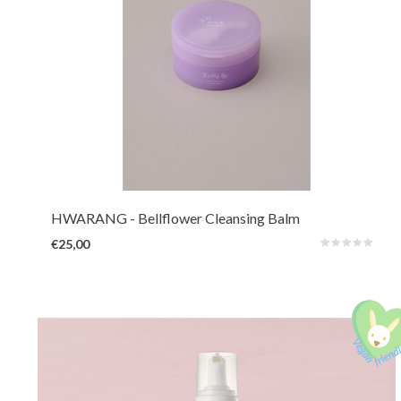
Een zachte sorbet-textuur die op de huid smelt tot een zijdezachte olie. Het
minimalistische formule verwijdert moeiteloos make-up en vuil. Dankzij
klokjesbloem-extract en Guaiazulene kalmeert en hydrateert het zonder
een vettig laagje te laten.
HWARANG
- Bellflower Cleansing Balm
€25,00