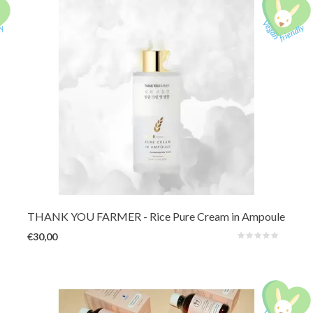
Een unieke tweelagenformule van crème in ampul die de doffe en
gevoelige huid laat stralen. Dankzij de kracht van rijstextract helpt deze
ampul een heldere teint te bereiken, terwijl de huid soepel, gekalmeerd en
revitaliseerd achterblijft.
THANK YOU FARMER
- Rice Pure Cream in Ampoule
€30,00