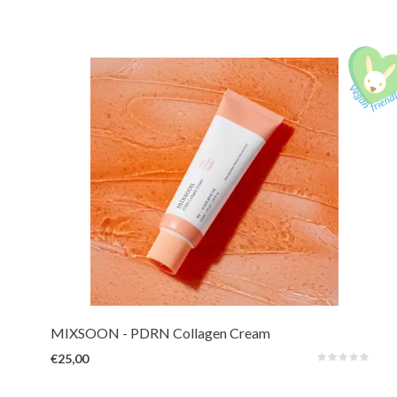
Een ultralichte, vochtrijke jelly-formule verrijkt met plantaardige rijst-
PDRN, laag-moleculair collageen en peptiden. Het geeft een krachtige
elasticiteitsboost, vult fijne lijntjes van binnenuit op en zorgt voor een
verfrissend, verkoelend effect.
MIXSOON
- PDRN Collagen Cream
€25,00