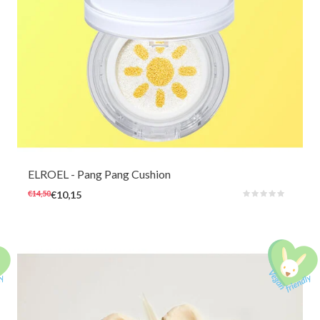
Superhandig kussen met SPF50 UVA- en UVB-zonbescherming die je
overal mee naartoe kunt nemen om te beschermen, hydrateren en
kalmeren. Naast UV-bescherming kalmeert en voedt het zonnekussen ook
de huid dankzij het aloë- en vitaminecomplex.
ELROEL
- Pang Pang Cushion
€14,50
€10,15