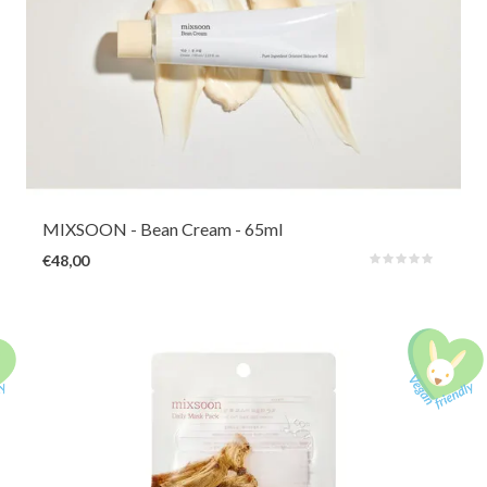
Deze hydraterende crème met gefermenteerde bonen, peren&
granaatappels conditioneert, beschermt & voedt de huid om
veerkrachtiger,sterker & stralender te worden.De crème zit boordevol
aminozuren om de droge, vochtarme huid intens te voeden & te
hydrateren
MIXSOON
- Bean Cream - 65ml
€48,00