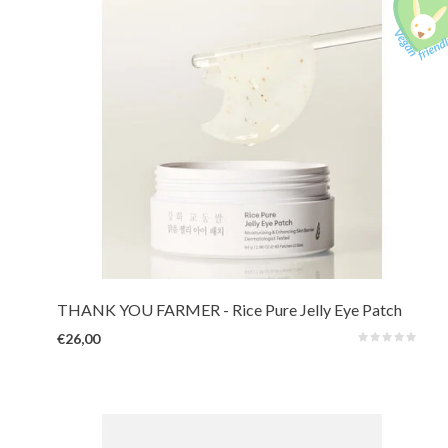
Unieke hydrogel patches in blad- en maanvorm voor oog- en
wangverzorging. Kalmeert, ontzwelt en verheldert de teint direct. Verrijkt
met Rijstextract, Allantoïne en Niacinamide om de huid intensief te
verjongen en te herstellen voor een frisse blik.
THANK YOU FARMER
- Rice Pure Jelly Eye Patch
€26,00