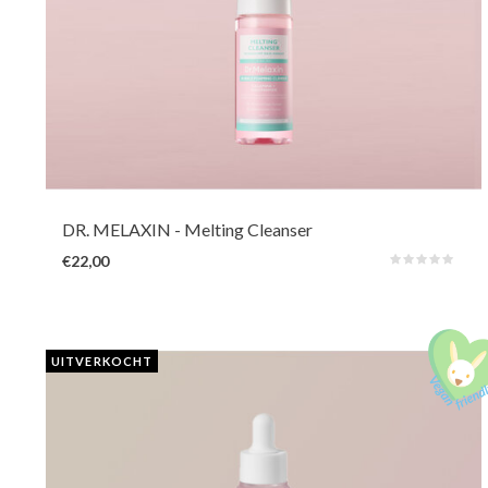
Een olievrije schuimende gezichtsreiniger die zonnebrand en makeup
afbreekt en verwijdert. Verrijkt met calamine, niacinamide en Centella
Asiatica voor een milde reiniging zonder de huid te irriteren.
DR. MELAXIN
- Melting Cleanser
€22,00
UITVERKOCHT