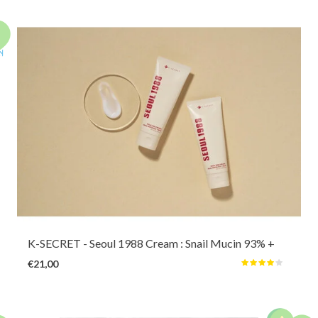
Deze rijke gelcrème met 93% slakkenslijm trekt snel in, herstelt de
elasticiteit en verbetert het volume. Samen met rijstextract kalmeert en
verheldert het de teint, terwijl de huidbarrière intensief wordt versterkt
voor een gladde, gezonde uitstraling.
K-SECRET
- Seoul 1988 Cream : Snail Mucin 93% +
Rice
€21,00