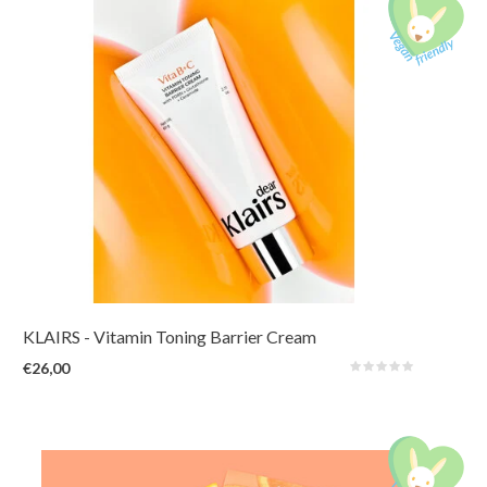
Een dagelijkse vitaminecrème met capsules voor hydratatie, glans en anti-
aging. Ontworpen voor barrièreherstel, met vitamine C, glutathione en
PDRN om je teint, elasticiteit en huidtextuur intensief te verbeteren.
KLAIRS
- Vitamin Toning Barrier Cream
€26,00