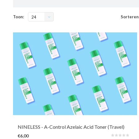
Toon:
Sorteren
24
De ultieme mix van azelaïnezuur, niacinamide, AHA, BHA, Cica en snail
mucin. Deze formule vervaagt vlekjes, reguleert talg en kalmeert roodheid
direct. Het vermindert acne en herstelt de barrière—dé perfecte match
voor de acne- en rosaceagevoelige huid!
NINELESS
- A-Control Azelaic Acid Toner (Travel)
€6,00