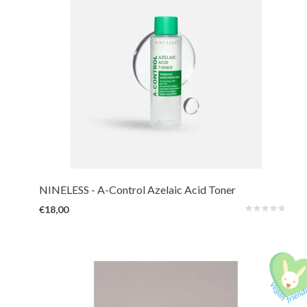
De ultieme mix van azelaïnezuur, niacinamide, AHA, BHA, Cica en snail
mucin. Deze formule vervaagt vlekjes, reguleert talg en kalmeert roodheid
direct. Het vermindert acne en herstelt de barrière—dé perfecte match
voor de acne- en rosaceagevoelige huid!
NINELESS
- A-Control Azelaic Acid Toner
€18,00