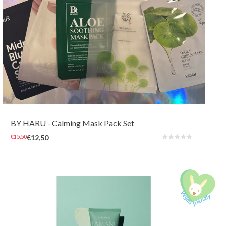
Voordeelset - 5 maskers voor een gekalmeerd en gebalanceerd huid. De
maskers zijn geselecteerd vanwege hun ontstekingsremmend, kalmerend
en verfrissend eigenschappen om de onrustige huid te helpen bij het
herstellen.
BY HARU
- Calming Mask Pack Set
€15,50
€12,50