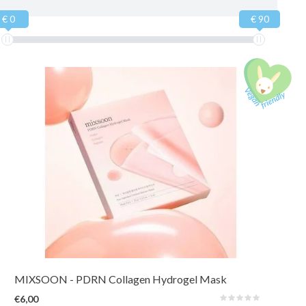
€ 0
€ 90
Een hydrogelmasker dat langer dan een uur of een hele nacht kan worden
gedragen. Met vegan PDRN verbetert het de elasticiteit voor een stevigere,
gelifte look. Het biedt een vullend en koelend effect dat de gevoelige huid
kalmeert voor een stralende teint
MIXSOON
- PDRN Collagen Hydrogel Mask
€6,00