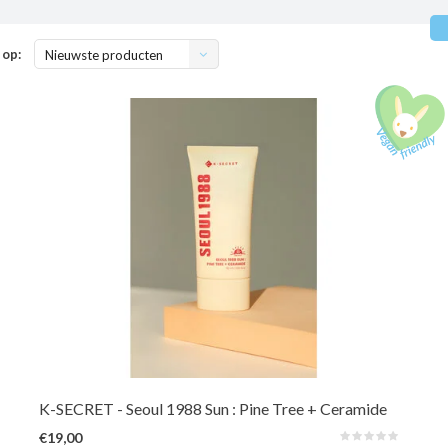
 op:
Nieuwste producten
Perfect voor de gevoelige en vochtarme huid: deze lichte SPF biedt UVA-
en UVB-bescherming, terwijl het de huidbarrière versterkt met Pine Tree
Extract (dennennaaldenextract), een 8-peptidecomplex en ceramiden voor
een kalmerend en hydraterend effect.
K-SECRET
- Seoul 1988 Sun : Pine Tree + Ceramide
€19,00