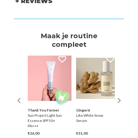
+ REVIEWS
Maak je routine
compleet
Thank You Farmer
Ginger6
Mixsoo
lagen
Sun Project Light Sun
Like White Snow
PDRN Co
ehead
Essence SPF50+
Serum
Hydroge
PA+++
€26,00
€31,00
€6,00