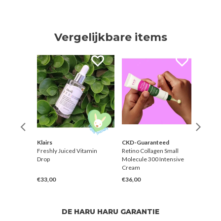
Vergelijkbare items
Klairs
CKD-Guaranteed
K-Se
shot
Freshly Juiced Vitamin
Retino Collagen Small
Seoul
Drop
Molecule 300 Intensive
Retin
Cream
Black
€33,00
€36,00
€21,
DE HARU HARU GARANTIE