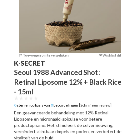
Toevoegen om te vergelijken
❤ Wishlist dit
Toevoege
K-SECRET
Seoul 1988 Advanced Shot :
Retinal Liposome 12% + Black Rice
- 15ml
[
]
0
sterren op basis van
0
beoordelingen
Schrijf een review
Een geavanceerde behandeling met 12% Retinal
Liposome en micronaald-spiculae voor betere
productopname. Het stimuleert de celvernieuwing,
vermindert zichtbaar rimpels en poriën, en verbetert de
vitaliteit van de huid.