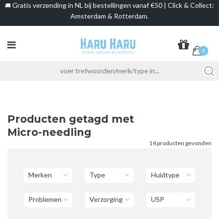
Gratis verzending in NL bij bestellingen vanaf €50 | Click & Collect:
🚚
Amsterdam & Rotterdam.
0
Producten getagd met
Micro-needling
14 producten gevonden
Merken
Type
Huidtype
Problemen
Verzorging
USP