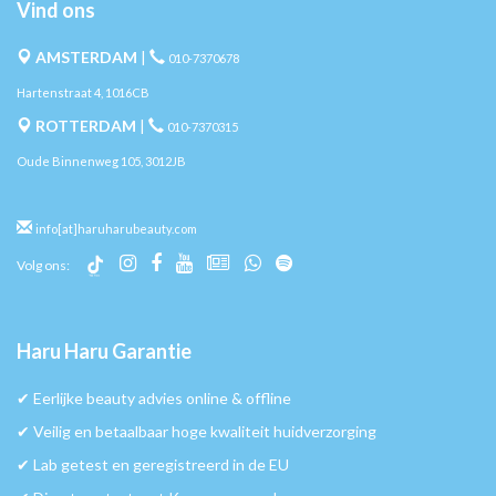
Vind ons
AMSTERDAM
|
010-7370678
Hartenstraat 4, 1016CB
ROTTERDAM
|
010-7370315
Oude Binnenweg 105, 3012JB
info[at]haruharubeauty.com
Volg ons:
Haru Haru Garantie
✔︎ Eerlijke beauty advies online & offline
✔︎ Veilig en betaalbaar hoge kwaliteit huidverzorging
✔︎ Lab getest en geregistreerd in de EU