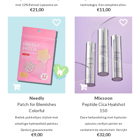
met 12% Retinal Liposome en
technologie. Een complete alles-
€21,00
€11,00
micronaald-spiculae voor betere
in-één oplossing die de huid
productopname. Het stimuleert
direct kalmeert, terwijl het
de celvernieuwing, vermindert
pukkeltjes én donkere vlekjes
zichtbaar rimpels en poriën, en
aanpakt met salicylzuur,
verbetert de vitaliteit van de
madecassoside en niacinamide.
huid.
Needly
Mixsoon
Patch for Blemishes
Peptide Cica Hyalshot
Colorful
150
Bedek pukkeltjes stijlvol met
Deze behandeling met hyaluron-
schattige hydrocolloïd patches.
spicules verfijnt poriën en
Dankzij geavanceerde
verbetert de elasticiteit. Verrijkt
€9,00
€32,00
micronaald-technologie kalmeren
met kalmerende Centella en