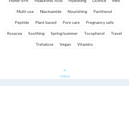
Home-SPA
Hyaluronic Acid
Hydrating
Licorice
Mini
Multi-use
Niacinamide
Nourishing
Panthenol
Peptide
Plant based
Pore care
Pregnancy safe
Rosacea
Soothing
Spring/summer
Tocopherol
Travel
Trehalose
Vegan
Vitamins
TERUG