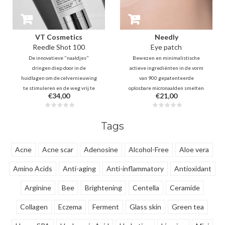
VT Cosmetics
Needly
Reedle Shot 100
Eye patch
De innovatieve "naaldjes"
Bewezen en minimalistische
dringen diep door in de
actieve ingrediënten in de vorm
huidlagen om de celvernieuwing
van 900 gepatenteerde
te stimuleren en de weg vrij te
oplosbare micronaalden smelten
€34,00
€21,00
maken voor actieve ingrediënten
direct en dieper in de huidlagen
die aansluiten bij je bestaande
voor snel, effectief & langdurig
routine. Dit is een ware revolutie
resultaat bij het verminderen van
Tags
in het verbeteren van de
zwellingen, donkere kringen &
huidverzorging.
lijntjes.
Acne
Acne scar
Adenosine
Alcohol-Free
Aloe vera
Amino Acids
Anti-aging
Anti-inflammatory
Antioxidant
Arginine
Bee
Brightening
Centella
Ceramide
Collagen
Eczema
Ferment
Glass skin
Green tea