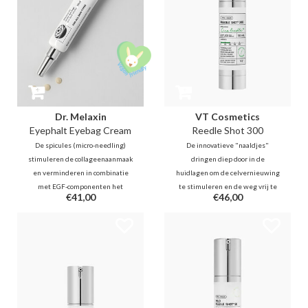
Dr. Melaxin
VT Cosmetics
Eyephalt Eyebag Cream
Reedle Shot 300
De spicules (micro-needling)
De innovatieve "naaldjes"
stimuleren de collageenaanmaak
dringen diep door in de
en verminderen in combinatie
huidlagen om de celvernieuwing
met EGF-componenten het
te stimuleren en de weg vrij te
€41,00
€46,00
verlies van huidelasticiteit. Een
maken voor actieve ingrediënten
krachtig en direct zichtbaar
die aansluiten bij je bestaande
resultaat bij het verminderen van
routine. Dit is een ware revolutie
lijntjes en wallen!
in het verbeteren van de
huidverzorging.