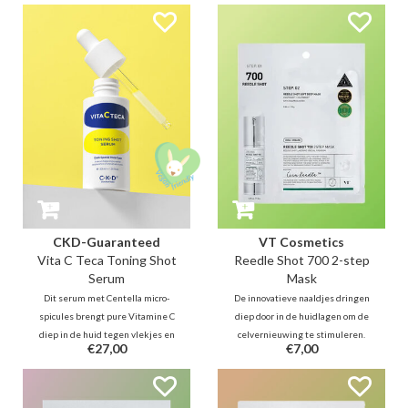
ze de ontsteking, versnellen ze
herstellend PDRN voor diepe
het herstel en vervagen ze
voeding. Actieve ingrediënten
vlekjes met salicylzuur,
dringen diep door voor een
madecassoside en niacinamide.
gehydrateerde, verjongde en
stralende huid.
CKD-Guaranteed
VT Cosmetics
Vita C Teca Toning Shot
Reedle Shot 700 2-step
Serum
Mask
Dit serum met Centella micro-
De innovatieve naaldjes dringen
spicules brengt pure Vitamine C
diep door in de huidlagen om de
diep in de huid tegen vlekjes en
celvernieuwing te stimuleren.
€27,00
€7,00
dofheid. Glutathion biedt een
Terwijl st. 1 de huid verzacht met
'toning shot' voor een egale gloed
CICA en de weg vrijmaakt voor
en een frisse jelly-finish. De
actieve ingrediënten, levert het
ideale boost voor een egale,
st.2 masker wonderbaarlijke