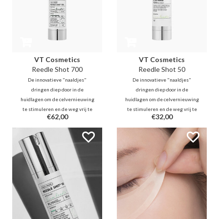
VT Cosmetics
VT Cosmetics
Reedle Shot 700
Reedle Shot 50
De innovatieve "naaldjes"
De innovatieve "naaldjes"
dringen diep door in de
dringen diep door in de
huidlagen om de celvernieuwing
huidlagen om de celvernieuwing
te stimuleren en de weg vrij te
te stimuleren en de weg vrij te
€62,00
€32,00
maken voor actieve ingrediënten
maken voor actieve ingrediënten
die aansluiten bij je bestaande
die aansluiten bij je bestaande
routine. Dit is een ware revolutie
routine. Dit is een ware revolutie
in het verbeteren van de
in het verbeteren van de
huidverzorging.
huidverzorging.