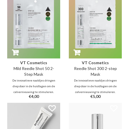
stralende en gezonde huidteint.
resultaten in minder dan 20
minuten
VT Cosmetics
VT Cosmetics
Mild Reedle Shot 50 2-
Reedle Shot 300 2-step
Step Mask
Mask
De innovatieve naaldjes dringen
De innovatieve naaldjes dringen
diep door in de huidlagen om de
diep door in de huidlagen om de
celvernieuwing te stimuleren.
celvernieuwing te stimuleren.
€4,00
€5,00
Terwijl st. 1 de huid verzacht met
Terwijl st. 1 de huid verzacht met
CICA en de weg vrijmaakt voor
CICA en de weg vrijmaakt voor
actieve ingrediënten, levert het
actieve ingrediënten, levert het
st.2 masker wonderbaarlijke
st.2 masker wonderbaarlijke
resultaten in minder dan 20
resultaten in minder dan 20
minuten
minuten