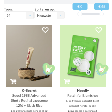
€ 0
€ 65
Toon:
Sorteren op:
24
Nieuwste
producten
K-Secret
Needly
Seoul 1988 Advanced
Patch for Blemishes
Shot : Retinal Liposome
Elke hydrocolloïd patch biedt
12% + Black Rice
intensief herstel dankzij
Een geavanceerde behandeling
geavanceerde micronaald-