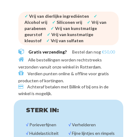
✓
Vrij van dierlijke ingrediënten
✓
Alcohol vrij
✓
Siliconen vrij
✓
Vrij van
parabenen
✓
Vrij van kunstmatige
geurstof
✓
Vrij van kunstmatige
kleustof
✓
Vrij van sulfaten
Gratis verzending?
Bestel dan nog
€50,00
Alle bestellingen worden rechtstreeks
verzonden vanuit onze winkel in
Rotterdam
.
Verdien punten online & offline voor
gratis
producten of kortingen
.
Achteraf betalen met
Billink of bij ons in de
winkel
is mogelijk.
STERK IN:
√
Porieverfijnen
√
Verhelderen
√
Huidelasticiteit
√
Fijne lijntjes en rimpels