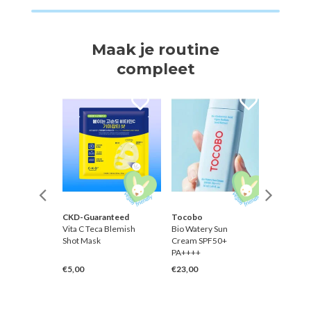
Maak je routine
compleet
CKD-Guaranteed
Tocobo
Benton
Mask
Vita C Teca Blemish
Bio Watery Sun
Ferment
Shot Mask
Cream SPF50+
Pack
PA++++
€5,00
€23,00
€3,00