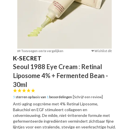
Toevoegen om te vergelijken
❤ Wishlist dit
Toevoege
K-SECRET
Seoul 1988 Eye Cream : Retinal
Liposome 4% + Fermented Bean -
30ml
[
]
5
sterren op basis van
1
beoordelingen
Schrijf een review
Anti-aging oogcrème met 4% Retinal Liposome,
Bakuchiol en EGF stimuleert collageen en
celvernieuwing. De milde, niet-irriterende formule met
gefermenteerde ingrediënten vermindert zichtbaar fijne
lijntjes voor een stralende, stevige en veerkrachtige huid.