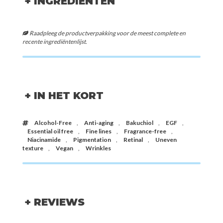
+ INGREDIËNTEN
Raadpleeg de productverpakking voor de meest complete en
recente ingrediëntenlijst.
+ IN HET KORT
Alcohol-Free
,
Anti-aging
,
Bakuchiol
,
EGF
,
Essential oil free
,
Fine lines
,
Fragrance-free
,
Niacinamide
,
Pigmentation
,
Retinal
,
Uneven
texture
,
Vegan
,
Wrinkles
+ REVIEWS