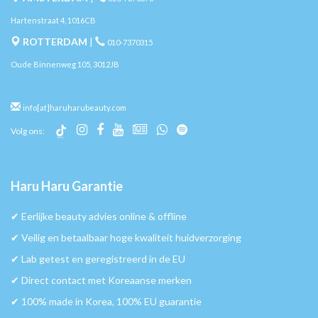
Hartenstraat 4, 1016CB
ROTTERDAM
|
010-7370315
Oude Binnenweg 105, 3012JB
info[at]haruharubeauty.com
Volg ons:
Haru Haru Garantie
✔︎ Eerlijke beauty advies online & offline
✔︎ Veilig en betaalbaar hoge kwaliteit huidverzorging
✔︎ Lab getest en geregistreerd in de EU
✔︎ Direct contact met Koreaanse merken
✔︎ 100% made in Korea, 100% EU guarantie