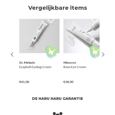
Vergelijkbare items
n
Dr. Melaxin
Mixsoon
Beau
:
Eyephalt Eyebag Cream
Bean Eye Cream
Reviv
Ginse
€41,00
€28,00
€18,
DE HARU HARU GARANTIE