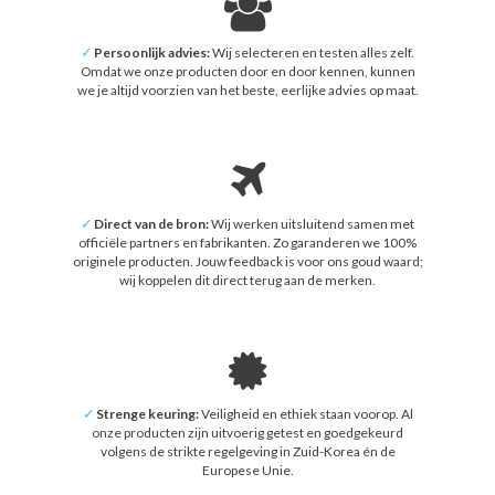
✓
Persoonlijk advies:
Wij selecteren en testen alles zelf.
Omdat we onze producten door en door kennen, kunnen
we je altijd voorzien van het beste, eerlijke advies op maat.
✓
Direct van de bron:
Wij werken uitsluitend samen met
officiële partners en fabrikanten. Zo garanderen we 100%
originele producten. Jouw feedback is voor ons goud waard;
wij koppelen dit direct terug aan de merken.
✓
Strenge keuring:
Veiligheid en ethiek staan voorop. Al
onze producten zijn uitvoerig getest en goedgekeurd
volgens de strikte regelgeving in Zuid-Korea én de
Europese Unie.