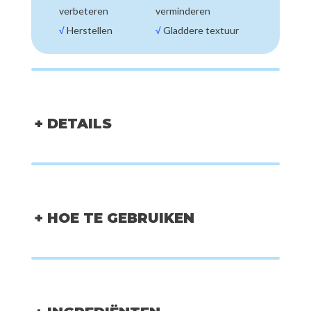
verbeteren
verminderen
√
Herstellen
√
Gladdere textuur
+ DETAILS
+ HOE TE GEBRUIKEN