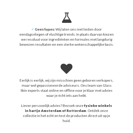
✓
Geen hypes:
Wij laten ons niet leiden door
eendagsvliegen of vluchtige trends. In plaats daarvan kiezen
we resoluut voor ingrediënten en formules met langdurig
bewezen resultaten en een sterke wetenschappelijke basis.
Eerlijk is eerlijk, wij zijn misschien geen geboren verkopers,
maar wel gepassioneerde adviseurs. Ons team van Glass
Skin experts staat online en offline voor je klaar met advies
waar je écht iets aan hebt.
Liever persoonlijk advies? Bezoek onze
fysieke winkels
in hartje Amsterdam of Rotterdam
. Ontdek onze
collectie in het echt en test de producten direct uit op je
huid.