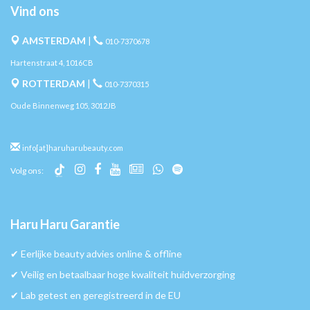
Vind ons
AMSTERDAM
|
010-7370678
Hartenstraat 4, 1016CB
ROTTERDAM
|
010-7370315
Oude Binnenweg 105, 3012JB
info[at]haruharubeauty.com
Volg ons:
Haru Haru Garantie
✔︎ Eerlijke beauty advies online & offline
✔︎ Veilig en betaalbaar hoge kwaliteit huidverzorging
✔︎ Lab getest en geregistreerd in de EU