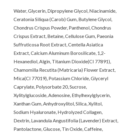
Water, Glycerin, Dipropylene Glycol, Niacinamide,
Ceratonia Siliqua (Carob) Gum, Butylene Glycol,
Chondrus Crispus Powder, Panthenol, Chondrus
Crispus Extract, Betaine, Cellulose Gum, Paeonia
Suffruticosa Root Extract, Centella Asiatica
Extract, Calcium Aluminum Borosilicate, 1,2-
Hexanediol, Algin, Titanium Dioxide(CI 77891),
Chamomilla Recutita (Matricaria) Flower Extract,
Mica(CI 77019), Potassium Chloride, Glyceryl
Caprylate, Polysorbate 20, Sucrose,
Xylitylglucoside, Adenosine, Ethylhexylglycerin,
Xanthan Gum, Anhydroxylitol, Silica, Xylitol,
Sodium Hyaluronate, Hydrolyzed Collagen,
Dextrin, Lavandula Angustifolia (Lavender) Extract,
Pantolactone, Glucose, Tin Oxide, Caffeine,