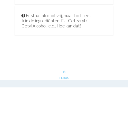
Er staat alcohol-vrij, maar toch lees
ik in de ingrediënten-lijst Cetearyl /
Cetyl Alcohol, e.d.. Hoe kan dat?
TERUG