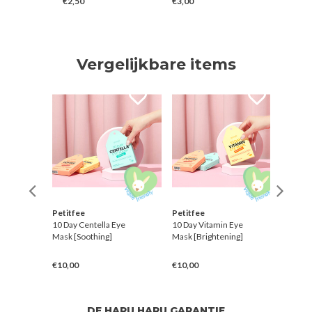
€2,50
€3,00
€18,00
Vergelijkbare items
Petitfee
Petitfee
Mixs
10 Day Centella Eye
10 Day Vitamin Eye
Cente
ch
Mask [Soothing]
Mask [Brightening]
€10,00
€10,00
€3,0
DE HARU HARU GARANTIE