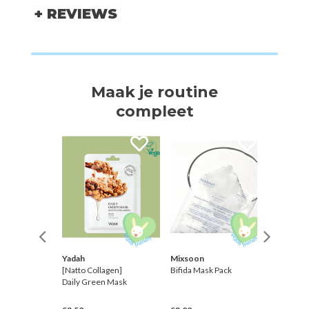
+ REVIEWS
Maak je routine
compleet
Yadah
Mixsoon
Chasin’ 
sterdam
[Natto Collagen]
Bifida Mask Pack
All abou
Daily Green Mask
Toneup