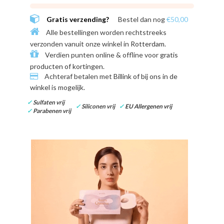
Gratis verzending?
Bestel dan nog
€50,00
Alle bestellingen worden rechtstreeks
verzonden vanuit onze winkel in
Rotterdam
.
Verdien punten online & offline voor
gratis
producten of kortingen
.
Achteraf betalen met
Billink of bij ons in de
winkel
is mogelijk.
✓
Sulfaten vrij
✓
Siliconen vrij
✓
EU Allergenen vrij
✓
Parabenen vrij