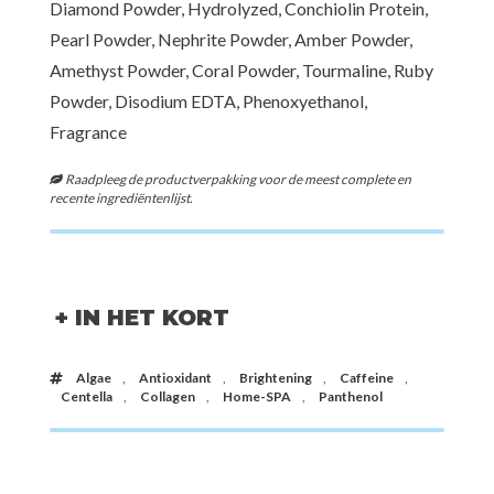
Diamond Powder, Hydrolyzed, Conchiolin Protein,
Pearl Powder, Nephrite Powder, Amber Powder,
Amethyst Powder, Coral Powder, Tourmaline, Ruby
Powder, Disodium EDTA, Phenoxyethanol,
Fragrance
Raadpleeg de productverpakking voor de meest complete en
recente ingrediëntenlijst.
+ IN HET KORT
Algae
,
Antioxidant
,
Brightening
,
Caffeine
,
Centella
,
Collagen
,
Home-SPA
,
Panthenol