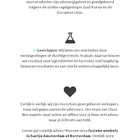
onze producten zijn uitvoerig getest en goedgekeurd
volgens de strikte regelgeving in Zuid-Korea én de
Europese Unie.
✓
Geen hypes:
Wij laten ons niet leiden door
eendagsvliegen of vluchtige trends. In plaats daarvan kiezen
we resoluut voor ingrediënten en formules met langdurig
bewezen resultaten en een sterke wetenschappelijke basis.
Eerlijk is eerlijk, wij zijn misschien geen geboren verkopers,
maar wel gepassioneerde adviseurs. Ons team van Glass
Skin experts staat online en offline voor je klaar met advies
waar je écht iets aan hebt.
Liever persoonlijk advies? Bezoek onze
fysieke winkels
in hartje Amsterdam of Rotterdam
. Ontdek onze