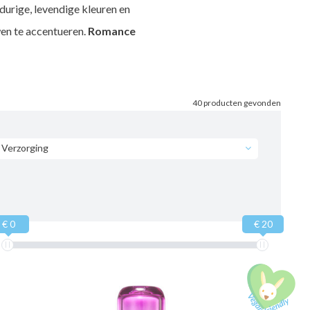
durige, levendige kleuren en
wen te accentueren.
Romance
40 producten gevonden
Verzorging
€ 0
€ 20