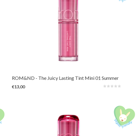
De verbeterde en langer houdende 3e generatie van het geliefde Rom&nd-
product. De levendige en unieke tinten, geïnspireerd op verse vruchten uit
de natuur, zorgen voor een sappige, glanzende kleur die de hele dag
prachtig op de lippen blijft zitten.
ROM&ND
- The Juicy Lasting Tint Mini 01 Summer
Fig
€13,00