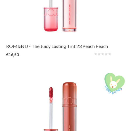
De verbeterde en langer houdende 3e generatie van het geliefde Rom&nd-
product. De levendige en unieke tinten, geïnspireerd op verse vruchten uit
de natuur, zorgen voor een sappige, glanzende kleur die de hele dag
prachtig op de lippen blijft zitten.
ROM&ND
- The Juicy Lasting Tint 23 Peach Peach
Me
€16,50