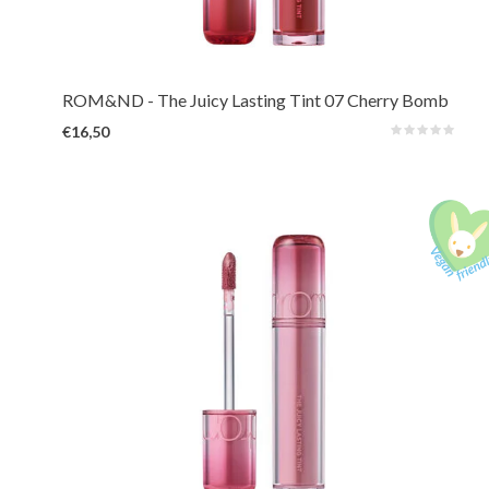
product. De levendige en unieke tinten, geïnspireerd op verse vruchten uit
de natuur, zorgen voor een sappige, glanzende kleur die de hele dag
prachtig op de lippen blijft zitten.
ROM&ND
- The Juicy Lasting Tint 07 Cherry Bomb
€16,50
De verbeterde en langer houdende 3e generatie van het geliefde Rom&nd-
product. De levendige en unieke tinten, geïnspireerd op verse vruchten uit