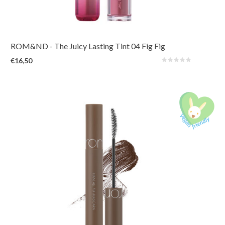
product. De levendige en unieke tinten, geïnspireerd op verse vruchten uit
de natuur, zorgen voor een sappige, glanzende kleur die de hele dag
prachtig op de lippen blijft zitten.
ROM&ND
- The Juicy Lasting Tint 04 Fig Fig
€16,50
Een langhoudende mascara die verborgen lengte en volume onthult door
elke wimper te liften, te definiëren en op zijn plaats te houden. Water- en