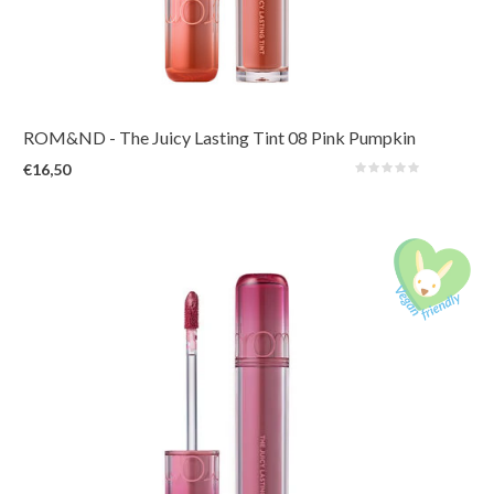
De verbeterde en langer houdende 3e generatie van het geliefde Rom&nd-
product. De levendige en unieke tinten, geïnspireerd op verse vruchten uit
de natuur, zorgen voor een sappige, glanzende kleur die de hele dag
prachtig op de lippen blijft zitten.
ROM&ND
- The Juicy Lasting Tint 08 Pink Pumpkin
€16,50
De verbeterde en langer houdende 3e generatie van het geliefde Rom&nd-