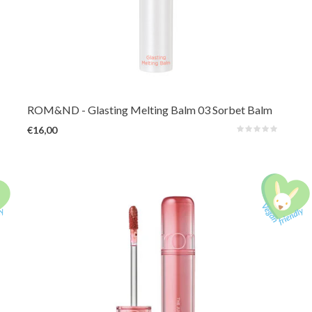
Zachte, smeltende lippenbalsem voor volle, gehydrateerde lippen met een
zachte, glasachtige glans. Geeft een subtiele tint of een verfrissend
kleuraccent.
ROM&ND
- Glasting Melting Balm 03 Sorbet Balm
€16,00