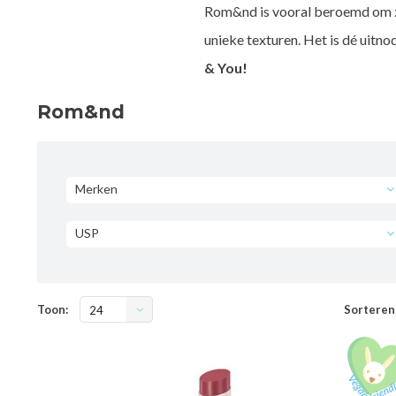
Rom&nd is vooral beroemd om zij
unieke texturen. Het is dé uitn
& You!
Rom&nd
Merken
USP
Toon:
Sorteren
24