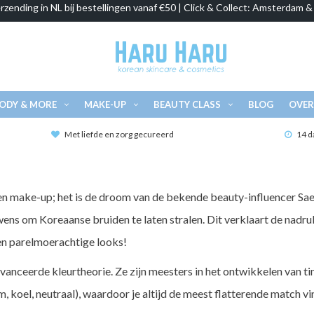
rzending in NL bij bestellingen vanaf €50 | Click & Collect: Amsterdam 
ODY & MORE
MAKE-UP
BEAUTY CLASS
BLOG
OVER
Met liefde en zorg gecureerd
14 d
n make-up; het is de droom van de bekende beauty-influencer S
wens om Koreaanse bruiden te laten stralen. Dit verklaart de nadru
en parelmoerachtige looks!
anceerde kleurtheorie. Ze zijn meesters in het ontwikkelen van tin
, koel, neutraal), waardoor je altijd de meest flatterende match vi