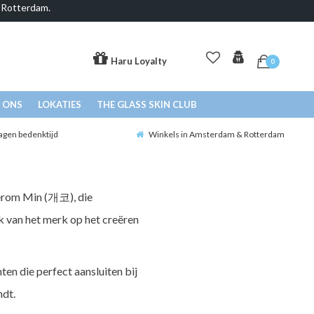
& Rotterdam.
Haru Loyalty
0
 ONS
LOKATIES
THE GLASS SKIN CLUB
agen bedenktijd
Winkels in Amsterdam & Rotterdam
aerom Min (개코), die
k van het merk op het creëren
ten die perfect aansluiten bij
ndt.