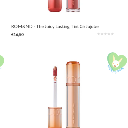
product. De levendige en unieke tinten, geïnspireerd op verse vruchten uit
de natuur, zorgen voor een sappige, glanzende kleur die de hele dag
prachtig op de lippen blijft zitten.
ROM&ND
- The Juicy Lasting Tint 05 Jujube
€16,50
De verbeterde en langer houdende 3e generatie van het geliefde Rom&nd-
product. De levendige en unieke tinten, geïnspireerd op verse vruchten uit