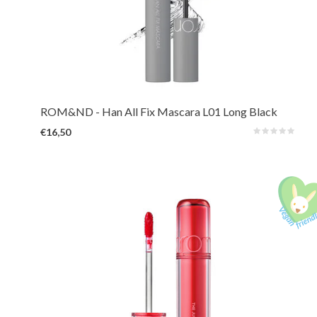
Een langhoudende mascara die verborgen lengte en volume onthult door
elke wimper te liften, te definiëren en op zijn plaats te houden. Water- en
veegvast voor de hele dag.
ROM&ND
- Han All Fix Mascara L01 Long Black
€16,50