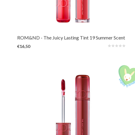
De verbeterde en langer houdende 3e generatie van het geliefde Rom&nd-
product. De levendige en unieke tinten, geïnspireerd op verse vruchten uit
de natuur, zorgen voor een sappige, glanzende kleur die de hele dag
prachtig op de lippen blijft zitten.
ROM&ND
- The Juicy Lasting Tint 19 Summer Scent
€16,50
De verbeterde en langer houdende 3e generatie van het geliefde Rom&nd-