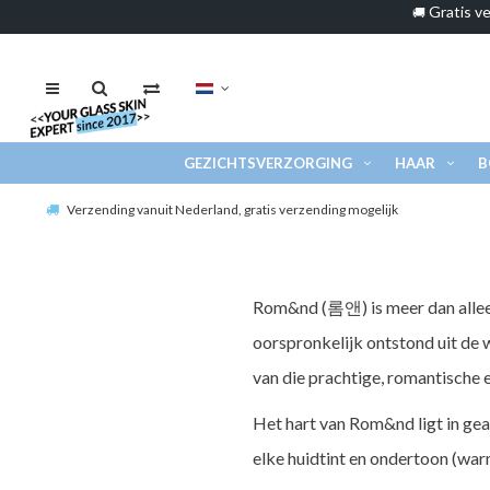
Gratis ve
🚚
GEZICHTSVERZORGING
HAAR
B
Verzending vanuit Nederland, gratis verzending mogelijk
Rom&nd (롬앤) is meer dan allee
oorspronkelijk ontstond uit de 
van die prachtige, romantische 
Het hart van Rom&nd ligt in geav
elke huidtint en ondertoon (warm