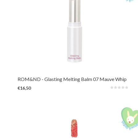
Zachte, smeltende lippenbalsem voor volle, gehydrateerde lippen met een
zachte, glasachtige glans. Geeft een subtiele tint of een verfrissend
kleuraccent.
ROM&ND
- Glasting Melting Balm 07 Mauve Whip
€16,50