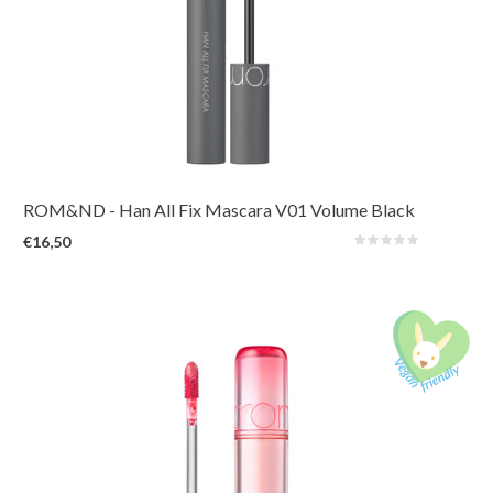
Een langhoudende mascara die verborgen lengte en volume onthult door
elke wimper te liften, te definiëren en op zijn plaats te houden. Water- en
veegvast voor de hele dag.
ROM&ND
- Han All Fix Mascara V01 Volume Black
€16,50