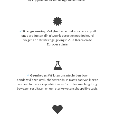
wij koppelen dit direct terug aan de merken.
✓
Strenge keuring:
Veiligheid en ethiek staan voorop. Al
onze producten zijn uitvoerig getest en goedgekeurd
volgens de strikte regelgeving in Zuid-Korea én de
Europese Unie.
✓
Geen hypes:
Wij laten ons niet leiden door
eendagsvliegen of vluchtige trends. In plaats daarvan kiezen
we resoluut voor ingrediënten en formules met langdurig
bewezen resultaten en een sterke wetenschappelijke basis.