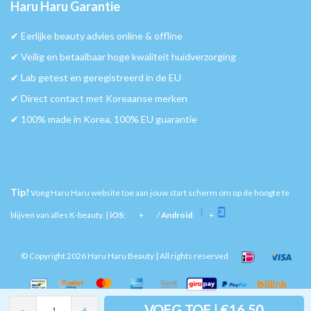
Haru Haru Garantie
✔︎ Eerlijke beauty advies online & offline
✔︎ Veilig en betaalbaar hoge kwaliteit huidverzorging
✔︎ Lab getest en geregistreerd in de EU
✔︎ Direct contact met Koreaanse merken
✔︎ 100% made in Korea, 100% EU guarantie
Tip!
Voeg Haru Haru website toe aan jouw start scherm om op de hoogte te
blijven van alles K-beauty. |
iOS
:
+
/
Android
:
+
© Copyright 2026 Haru Haru Beauty | All rights reserved
VOEG TOE | €16,50
-
+