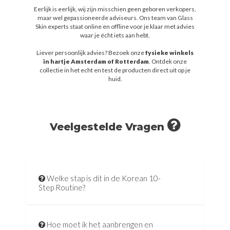
Eerlijk is eerlijk, wij zijn misschien geen geboren verkopers,
maar wel gepassioneerde adviseurs. Ons team van Glass
Skin experts staat online en offline voor je klaar met advies
waar je écht iets aan hebt.
Liever persoonlijk advies? Bezoek onze
fysieke winkels
in hartje Amsterdam of Rotterdam
. Ontdek onze
collectie in het echt en test de producten direct uit op je
huid.
Veelgestelde Vragen
Welke stap is dit in de Korean 10-
Step Routine?
Hoe moet ik het aanbrengen en