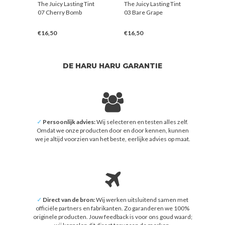
Tint
The Juicy Lasting Tint
The Juicy Lasting Tint
The J
07 Cherry Bomb
03 Bare Grape
09 Mu
€16,50
€16,50
€16,
DE HARU HARU GARANTIE
✓
Persoonlijk advies:
Wij selecteren en testen alles zelf.
Omdat we onze producten door en door kennen, kunnen
we je altijd voorzien van het beste, eerlijke advies op maat.
✓
Direct van de bron:
Wij werken uitsluitend samen met
officiële partners en fabrikanten. Zo garanderen we 100%
originele producten. Jouw feedback is voor ons goud waard;