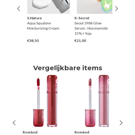
S.Nature
K-Secret
Benton
sting
Aqua Squalane
Seoul 1988 Glow
Snail Be
 Korean
Moisturizing Cream
Serum : Niacinamide
Content
15% + Yuja
€38,50
€21,00
€3,50
Vergelijkbare items
Rom&nd
Rom&nd
Rom