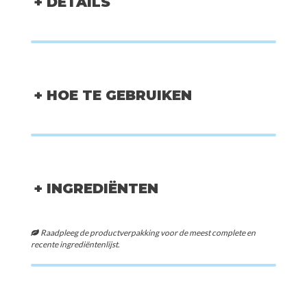
+ DETAILS
+ HOE TE GEBRUIKEN
+ INGREDIËNTEN
Raadpleeg de productverpakking voor de meest complete en
recente ingrediëntenlijst.