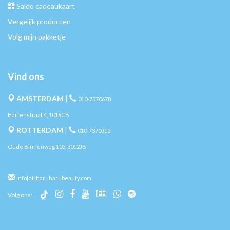
Saldo cadeaukaart
Vergelijk producten
Volg mijn pakketje
Vind ons
AMSTERDAM
|
010-7370678
Hartenstraat 4, 1016CB
ROTTERDAM
|
010-7370315
Oude Binnenweg 105, 3012JB
info[at]haruharubeauty.com
Volg ons: