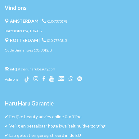
Vind ons
AMSTERDAM
|
010-7370678
Hartenstraat 4, 1016CB
ROTTERDAM
|
010-7370315
Oude Binnenweg 105, 3012JB
info[at]haruharubeauty.com
Volg ons:
Haru Haru Garantie
✔︎ Eerlijke beauty advies online & offline
✔︎ Veilig en betaalbaar hoge kwaliteit huidverzorging
✔︎ Lab getest en geregistreerd in de EU