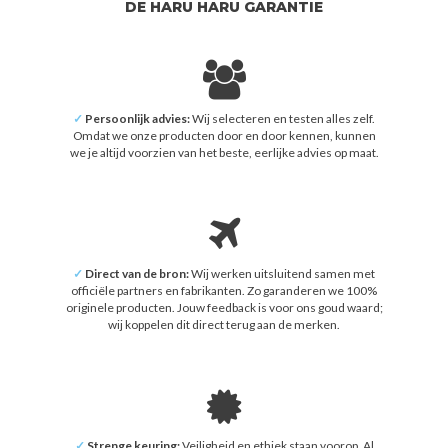
DE HARU HARU GARANTIE
✓
Persoonlijk advies:
Wij selecteren en testen alles zelf.
Omdat we onze producten door en door kennen, kunnen
we je altijd voorzien van het beste, eerlijke advies op maat.
✓
Direct van de bron:
Wij werken uitsluitend samen met
officiële partners en fabrikanten. Zo garanderen we 100%
originele producten. Jouw feedback is voor ons goud waard;
wij koppelen dit direct terug aan de merken.
✓
Strenge keuring:
Veiligheid en ethiek staan voorop. Al