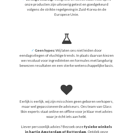
onze producten zijn uitvoerig getest en goedgekeurd
volgens de strikte regelgeving in Zuid-Korea én de
Europese Unie.
✓
Geen hypes:
Wij laten ons niet leiden door
eendagsvliegen of vluchtige trends. In plaats daarvan kiezen
we resoluut voor ingrediënten en formules met langdurig
bewezen resultaten en een sterke wetenschappelijke basis.
Eerlijk is eerlijk, wij zijn misschien geen geboren verkopers,
maar wel gepassioneerde adviseurs. Ons team van Glass
Skin experts staat online en offline voor je klaar met advies
waar je écht iets aan hebt.
Liever persoonlijk advies? Bezoek onze
fysieke winkels
in hartje Amsterdam of Rotterdam
. Ontdek onze