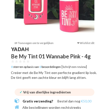
Toevoegen om te vergelijken
❤ Wishlist dit
Toevoege
YADAH
Be My Tint 01 Wannabe Pink - 4g
[
]
0
sterren op basis van
0
beoordelingen
Schrijf een review
Creëer met de Be My Tint een perfecte gradient lip look.
De tint geeft een zachte kleur en blijft lang zitten.
✓
Vrij van dierlijke ingrediënten
Gratis verzending?
Bestel dan nog
€50,00
Alle bestellingen worden rechtstreeks