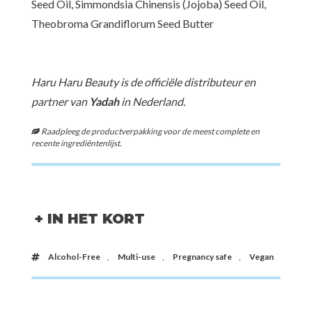
Seed Oil, Simmondsia Chinensis (Jojoba) Seed Oil,
Theobroma Grandiflorum Seed Butter
[www.haruharubeauty.com]
Haru Haru Beauty is de officiële distributeur en
partner van
Yadah
in Nederland.
Raadpleeg de productverpakking voor de meest complete en
recente ingrediëntenlijst.
+ IN HET KORT
Alcohol-Free
,
Multi-use
,
Pregnancy safe
,
Vegan