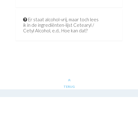
Er staat alcohol-vrij, maar toch lees
ik in de ingrediënten-lijst Cetearyl /
Cetyl Alcohol, e.d.. Hoe kan dat?
TERUG