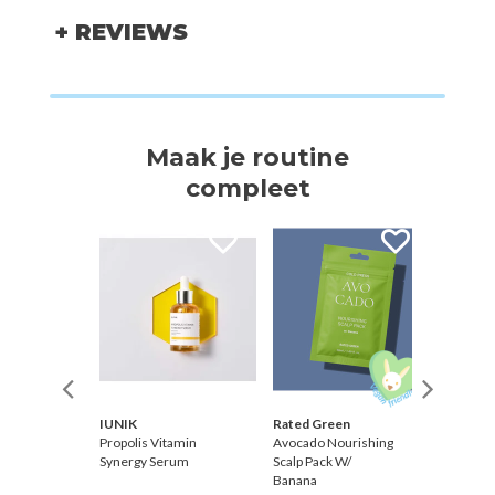
+ REVIEWS
Maak je routine
compleet
IUNIK
Rated Green
Beauty 
Glow
Propolis Vitamin
Avocado Nourishing
Dynasty
cinamide
Synergy Serum
Scalp Pack W/
Banana