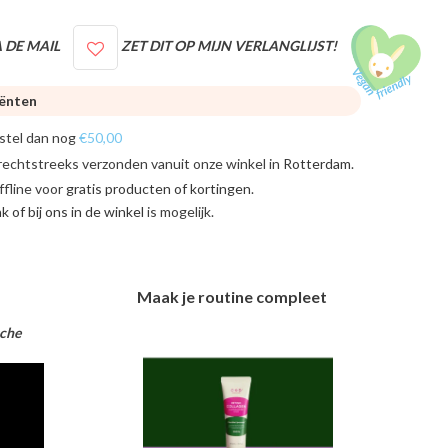
 DE MAIL
ZET DIT OP MIJN VERLANGLIJST!
iënten
stel dan nog
€50,00
rechtstreeks verzonden vanuit onze winkel in
Rotterdam
.
ffline voor
gratis producten of kortingen
.
ink of bij ons in de winkel
is mogelijk.
Maak je routine compleet
sche