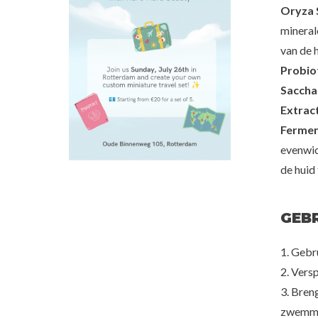
Oryza S
50%
minerale
70%
van de h
Probiot
Saccha
Extrac
Fermen
evenwic
de huid
GEB
1. Gebr
2. Vers
3. Bren
zwemmen