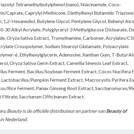
iazolyl Tetramethylbutylphenol (nano), Niacinamide, Coco-
te/Caprate, Caprylyl Methicone, Diethylhexyl Butamido Triazone
n, 1,2-Hexanediol, Butylene Glycol, Pentylene Glycol, Behenyl Alco
0-30 Alkyl Acrylate, Polyglyceryl-3 Methylglucose Distearate, D
de, Oryza Sativa Extract, Tromethamine, Carbomer, Acrylates/C
crylate Crosspolymer, Sodium Stearoyl Glutamate, Polyacrylate
lymer-6, Ethylhexylglycerin, Adenosine, Xanthan Gum, T-Butyl Al
rol, Oryza Sativa Germ Extract, Camellia Sinensis Leaf Extract,
llus Ferment, Bacillus/Soybean Ferment Extract, Cocos Nucifera F
, Lactobacillus/Pumpkin Ferment Extract, Macrocystis Pyrifera Ex
s/Rice Ferment, Panax Ginseng Root Extract, Saccharomyces/Ri
 Filtrate, Saccharum Officinarum Extract.
ru Beauty is de officiële distributeur en partner van
Beauty of
in Nederland.