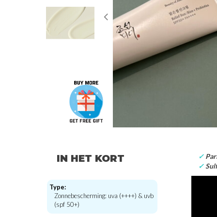
✓
Para
IN HET KORT
✓
Sulf
Type:
Zonnebescherming: uva (++++) & uvb
(spf 50+)