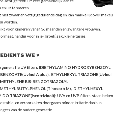
ce-achtige textuur: zeer gemakkelijk aan te
 en uit te smeren.
oseon
Tocobo
Mix
 niet zwaar en vettig gedurende dag en kan makkelijk over make
ugwort+Camelia
Vita Tone Up Sun Cream SPF50+
Centella Sun Cre
+++
PA++++ (Travel)
en worden.
00
€6,50
€2
ikt voor kinderen vanaf 36 maanden en zwangere vrouwen.
formaat, handig voor in je (broek)zak, kleine tasjes.
EDIENTS WE ♥
 generatie UV filters (DIETHYLAMINO HYDROXYBENZOYL
BENZOATE(Uvinul A plus), ETHYLHEXYL TRIAZONE(Uvinul
, METHYLENE BIS-BENZOTRIAZOLYL
METHYLBUTYLPHENOL(Tinosorb M), DIETHYLHEXYL
DO TRIAZONE(iscotrizinol))
: UVA en UVB filters, staan beken
tostabiel en veroorzaken doorgaans minder irritatie dan hun
ngers van de oudere generatie.