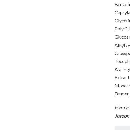
Benzotr
Capryla
Glyceri
Poly C1
Glucosi
Alkyl A
Crosspo
Tocophe
Aspergi
Extract
Monascu
Ferment
Haru Ha
Joseon