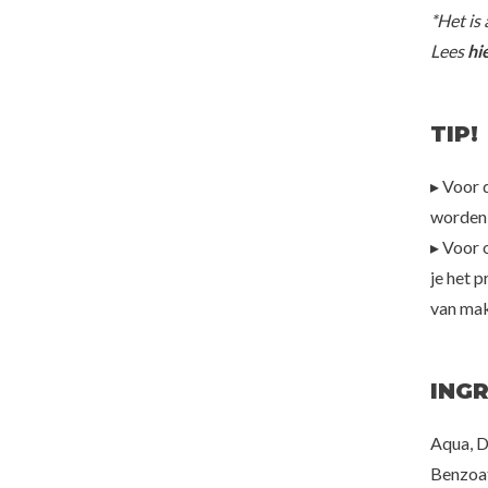
*Het is
Lees
hi
TIP!
▸ Voor 
worden 
▸ Voor 
je het 
van mak
ING
Aqua, D
Benzoat