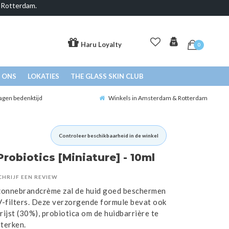
& Rotterdam.
Haru Loyalty
0
 ONS
LOKATIES
THE GLASS SKIN CLUB
agen bedenktijd
Winkels in Amsterdam & Rotterdam
Controleer beschikbaarheid in de winkel
Probiotics [Miniature] - 10ml
CHRIJF EEN REVIEW
 zonnebrandcrème zal de huid goed beschermen
V-filters. Deze verzorgende formule bevat ook
ijst (30%), probiotica om de huidbarrière te
terken.