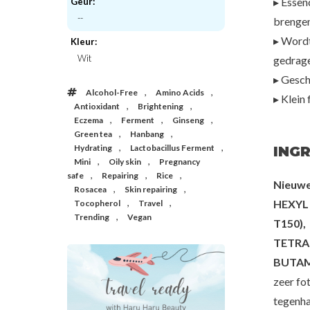
▸ Essen
Geur:
--
brengen
er
Tocobo
Beauty of J
▸ Wordt
Kleur:
 Sun Cream
Bio Watery Sun Cream SPF50+ PA++++
Matte Sun Stick : M
+
SPF50 PA+
Wit
gedrag
€23,00
€24,
▸ Gesch
,
,
Alcohol-Free
Amino Acids
▸ Klein 
,
,
Antioxidant
Brightening
,
,
,
Eczema
Ferment
Ginseng
,
,
Green tea
Hanbang
,
,
Hydrating
Lactobacillus Ferment
INGR
,
,
Mini
Oily skin
Pregnancy
,
,
,
safe
Repairing
Rice
Nieuwe
,
,
Rosacea
Skin repairing
,
,
HEXYL 
Tocopherol
Travel
,
Trending
Vegan
T150)
TETRA
BUTAMI
zeer fo
tegenha
20%