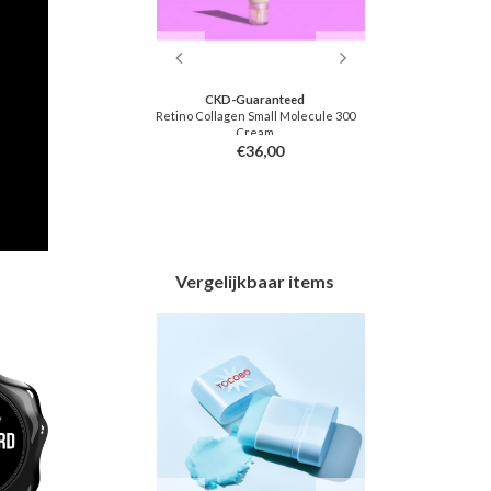
dly
CKD-Guaranteed
Beau
nsing Balm
Retino Collagen Small Molecule 300
Glow Deep S
Cream
Arb
8,00
€36,00
Vergelijkbaar items