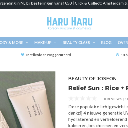
rzending in NL bij bestellingen vanaf €50 | Click & Collect: Amsterdam 
ODY & MORE
MAKE-UP
BEAUTY CLASS
BLOG
OVER
Met liefde en zorg gecureerd
14 d
BEAUTY OF JOSEON
Relief Sun : Rice + 
0 REVIEWS
|
S
Deze populaire lichtgewicht
dankzij 4 nieuwe generatie U
hydraterend en verhelderend r
kalmeren, beschermen en vers