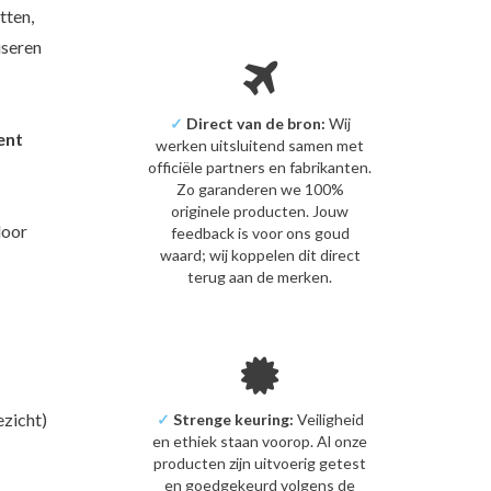
tten,
iseren
✓
Direct van de bron:
Wij
ent
werken uitsluitend samen met
officiële partners en fabrikanten.
Zo garanderen we 100%
originele producten. Jouw
door
feedback is voor ons goud
waard; wij koppelen dit direct
terug aan de merken.
ezicht)
✓
Strenge keuring:
Veiligheid
en ethiek staan voorop. Al onze
producten zijn uitvoerig getest
en goedgekeurd volgens de