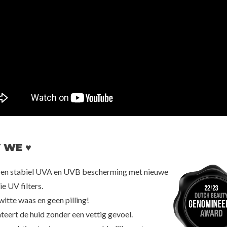
nteed
Beauty of Joseon
Nee
l Molecule 300
Relief Sun : Rice + Probiotics SPF50+
Mild Clea
vel
PA++++
0
€21,00
€2
 WE ♥
en stabiel UVA en UVB bescherming met nieuwe
e UV filters.
witte waas en geen pilling!
teert de huid zonder een vettig gevoel.