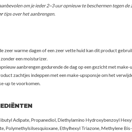
 aanbevolen om je ieder 2~3 uur opnieuw te beschermen tegen de 
er
tips over het aanbrengen.
de zeer warme dagen of een zeer vette huid kan dit product gebrui
zonder een moisturizer.
opnieuw aanbrengen gedurende de dag op een gezicht met make-u
product zachtjes indeppen met een make-upsponsje om het verwijd
e-up te voorkomen.
REDIËNTEN
ibutyl Adipate, Propanediol, Diethylamino Hydroxybenzoyl Hexy
e, Polymethylsilsesquioxane, Ethylhexyl Triazone, Methylene Bis-