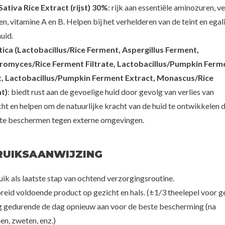
ativa Rice Extract (rijst) 30%
: rijk aan essentiële aminozuren, ve
n, vitamine A en B. Helpen bij het verhelderen van de teint en egal
uid.
ica (Lactobacillus/Rice Ferment, Aspergillus Ferment,
romyces/Rice Ferment Filtrate, Lactobacillus/Pumpkin Ferm
t, Lactobacillus/Pumpkin Ferment Extract, Monascus/Rice
t)
: biedt rust aan de gevoelige huid door gevolg van verlies van
ht en helpen om de natuurlijke kracht van de huid te ontwikkelen 
 te beschermen tegen externe omgevingen.
RUIKSAANWIJZING
uik als laatste stap van ochtend verzorgingsroutine.
preid voldoende product op gezicht en hals. (±1/3 theelepel voor g
g gedurende de dag opnieuw aan voor de beste bescherming (na
, zweten, enz.)