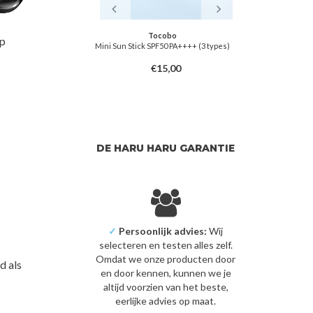
soon
Tocobo
Thank
up
am SPF50+ PA++++
Mini Sun Stick SPF50 PA++++ (3 types)
Sun Project Si
SPF
3,00
€15,00
DE HARU HARU GARANTIE
✓
Persoonlijk advies:
Wij
selecteren en testen alles zelf.
Omdat we onze producten door
d als
en door kennen, kunnen we je
altijd voorzien van het beste,
eerlijke advies op maat.