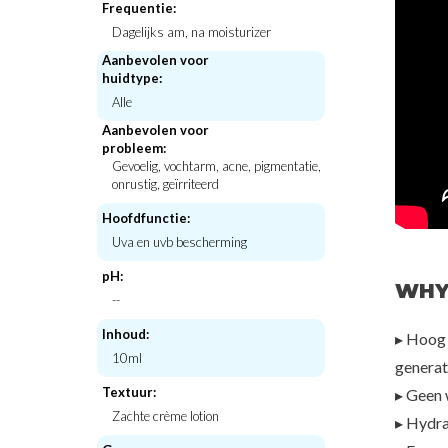
Frequentie:
Dagelijks am, na moisturizer
Aanbevolen voor
huidtype:
on
Beauty of Joseon
CKD-Guara
Alle
arge)
Glow Serum : Propolis + Niacinamide
Retino Collagen Smal
Jumbo - 60ml
Cream Tra
Aanbevolen voor
€30,00
€9,5
probleem:
Gevoelig, vochtarm, acne, pigmentatie,
onrustig, geïrriteerd
Hoofdfunctie:
Uva en uvb bescherming
pH:
WHY
--
Inhoud:
▸ Hoog 
10ml
generati
Textuur:
▸ Geen 
Zachte crème lotion
▸ Hydra