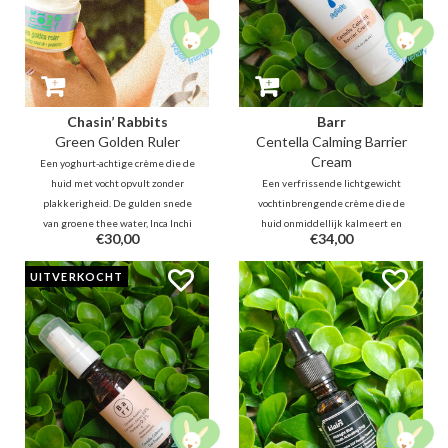
Chasin’ Rabbits
Barr
Green Golden Ruler
Centella Calming Barrier
Cream
Een yoghurt-achtige crème die de
huid met vocht opvult zonder
Een verfrissende lichtgewicht
plakkerigheid. De gulden snede
vochtinbrengende crème die de
van groene thee water, Inca Inchi
huid onmiddellijk kalmeert en
€30,00
€34,00
en Probiotica zorgen voor de
verzacht. 64% Centella,
optimale olie-waterbalans. Dit is
Houttuynia kalmeert, beschermt
UITVERKOCHT
een antioxidanten rijke crème
de huid en bevordert
voor gezicht en hals.
huidherstel. Panthenol, Squalane,
Jojoba verzachten en hydrateren
de huid diep.