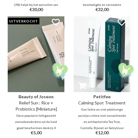
(3%) helpt bij het aanvullen van
beschadigde en verzwakte
€30,00
€32,00
antioxidanten en verbeteren van
huidbarrière met ceramiden,
huid elasticiteit terwijl het de
panthenol en centella. Het
UITVERKOCHT
regeneratie van huidcellen
kalmeert de gevoelige huid en
bevordert. Dit serum heeft een
verfijnt de textuur voor een zacht,
luxueuze textuur die de huid
gebalanceerd en veerkrachtig
voedt zonder residu.
resultaat.
Beauty of Joseon
Petitfee
Relief Sun : Rice +
Calming Spot Treatment
Probiotics [Miniature]
Een lichte en niet-plakkerige
Deze populaire lichtgewicht
puistjes crème met verzachtende
zonnebrandcrème zal de huid
en antibacteriële Tea Tree,
goed beschermen dankzij 4
Centella, Bijvoet en Salicylzuur
€5,00
€12,00
nieuwe generatie UV-filters.
om druk, irritatie en roodheid