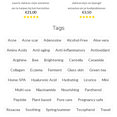
zwarte slakken-slijm extracten
slakkenslijm en bijengif
om te helpen bij het herstellen
extracten om je huidproblemen
€21,00
€3,50
van een gladder en soepeler
diep aan te pakken. Het voedt,
huid. 5 black super food vol met
verzacht en herstelt, voor een
anti-oxidanten helpen de
verbeterde teint en textuur.
Tags
lichaamsfuncties te activeren,
Ideaal voor het verwijderen van
terwijl Centella de huid kalmeert
littekens achtergelaten door
en verzacht.
acne, puistjes, e.d.
Acne
Acne scar
Adenosine
Alcohol-Free
Aloe vera
Amino Acids
Anti-aging
Anti-inflammatory
Antioxidant
Arginine
Bee
Brightening
Centella
Ceramide
Collagen
Eczema
Ferment
Glass skin
Green tea
Home-SPA
Hyaluronic Acid
Hydrating
Licorice
Mini
Multi-use
Niacinamide
Nourishing
Panthenol
Peptide
Plant based
Pore care
Pregnancy safe
Rosacea
Soothing
Spring/summer
Tocopherol
Travel