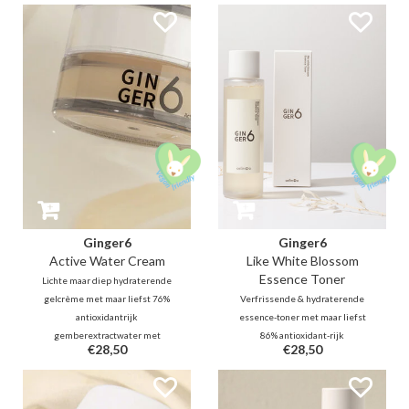
Deze verzorgende formule bevat
onmiddellijk te verminderen.
ook hydraterend en
Panthenol, sojaolie en retinol
verhelderend rijst (30%),
hydrateren en bevorderen het
probiotica om de huidbarrière te
huidherstel.
kalmeren, beschermen en
versterken.
Ginger6
Ginger6
Active Water Cream
Like White Blossom
Essence Toner
Lichte maar diep hydraterende
gelcrème met maar liefst 76%
Verfrissende & hydraterende
antioxidantrijk
essence-toner met maar liefst
gemberextractwater met
86% antioxidant-rijk
€28,50
€28,50
ontstekingsremmende
gemberwater met
eigenschappen, 10 hyaluron,
ontstekingsremmende
peptide-11, adenosine en
eigenschappen, peptide-11 en
niacinamide helpen de huid
niacinamide helpen de huid te