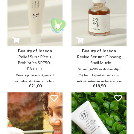
Beauty of Joseon
Beauty of Joseon
Relief Sun : Rice +
Revive Serum : Ginseng
Probiotics SPF50+
+ Snail Mucin
PA++++
Ginseng (63%) en slakkenslijm
Deze populaire lichtgewicht
(3%) helpt bij het aanvullen van
zonnebrandcrème zal de huid
antioxidanten en verbeteren van
€21,00
€18,50
goed beschermen dankzij 4
huid elasticiteit terwijl het de
nieuwe generatie UV-filters.
regeneratie van huidcellen
Deze verzorgende formule bevat
bevordert. Dit serum heeft een
ook hydraterend en
luxueuze textuur die de huid
verhelderend rijst (30%),
voedt zonder residu.
probiotica om de huidbarrière te
kalmeren, beschermen en
versterken.