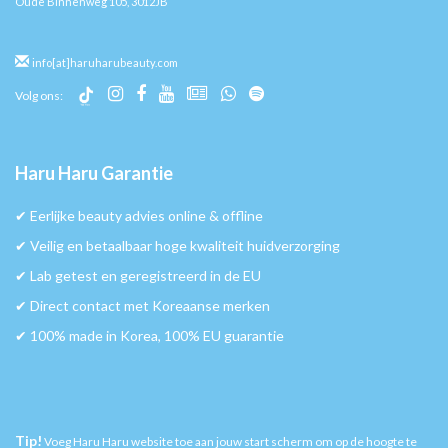
Oude Binnenweg 105, 3012JB
info[at]haruharubeauty.com
Volg ons:
Haru Haru Garantie
✔︎ Eerlijke beauty advies online & offline
✔︎ Veilig en betaalbaar hoge kwaliteit huidverzorging
✔︎ Lab getest en geregistreerd in de EU
✔︎ Direct contact met Koreaanse merken
✔︎ 100% made in Korea, 100% EU guarantie
Tip!
Voeg Haru Haru website toe aan jouw start scherm om op de hoogte te