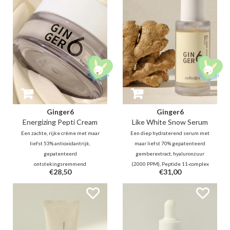
voller te maken en de doffe teint
voeden, te kalmeren, de textuur
op te fleuren.
te egaliseren en een doffe teint
op te fleuren.
Ginger6
Ginger6
Energizing Pepti Cream
Like White Snow Serum
Een zachte, rijke crème met maar
Een diep hydraterend serum met
liefst 53% antioxidantrijk,
maar liefst 70% gepatenteerd
gepatenteerd
gemberextract, hyaluronzuur
ontstekingsremmend
(2000 PPM), Peptide 11-complex
€28,50
€31,00
gemberextractwater, Peptide 11-
en verschillende kalmerende
complex (2000 PPM) en
ingrediënten om de beschadigde
niacinamide, deze crème helpt de
huidbarrière te kalmeren, op te
huidtextuur glad te maken en de
helderen, te hydrateren en ook te
doffe teint op te fleuren.
herstellen.