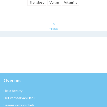
Trehalose
Vegan
Vitamins
TERUG
Over ons
Hello beauty!
Het verhaal van Haru
Bezoek onze winkels