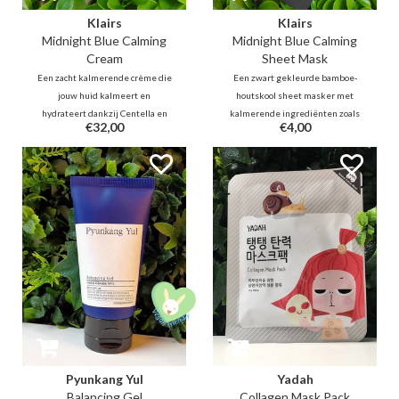
Klairs
Klairs
Midnight Blue Calming
Midnight Blue Calming
Cream
Sheet Mask
Een zacht kalmerende crème die
Een zwart gekleurde bamboe-
jouw huid kalmeert en
houtskool sheet masker met
hydrateert dankzij Centella en
kalmerende ingrediënten zoals
€32,00
€4,00
Guaiazulene, afkomstig van
wilgenschors, zoethout, Tea Tree
Chamomile Oil. Bacillus Ferment,
en Centella Asiatica. Dit masker
Peptiden zullen de huid
bestaat uit 2 delen en maakt het
daarnaast ook helpen bij het
makkelijker te plaatsen / passen
herstellen en hydrateren.
op gezicht.
Pyunkang Yul
Yadah
Balancing Gel
Collagen Mask Pack