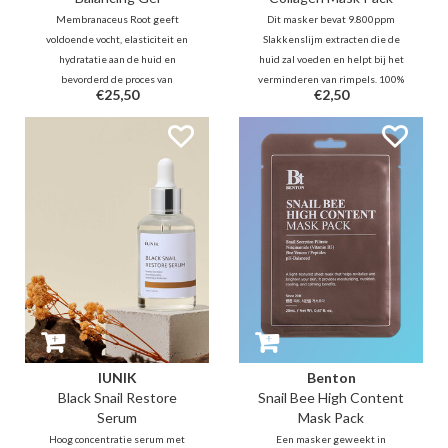
Membranaceus Root geeft
Dit masker bevat 9.800ppm
voldoende vocht, elasticiteit en
Slakkenslijm extracten die de
hydratatie aan de huid en
huid zal voeden en helpt bij het
bevorderd de proces van
verminderen van rimpels. 100%
€25,50
€2,50
cellenvernieuwing. De honing-
biologische katoen maakt dit
achtige gel formule kleeft aan op
masker zeer zacht en niet
de huid barrière en egaliseert
irriterend voor de gevoelige huid.
zich tot een zachte en gladde
textuur.
IUNIK
Benton
Black Snail Restore
Snail Bee High Content
Serum
Mask Pack
Hoog concentratie serum met
Een masker geweekt in