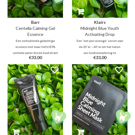
Barr
Klairs
Centella Calming Gel
Midnight Blue Youth
Essence
Activating Drop
Een verkoelende gelachtige
Een 'not your average' serum voor
essence met maar liefst 85%
de 20'er ~ 60'er om het teken
centella water die de huid direct
van huidveroudering te
€33,00
€33,00
kan kalmeren en hydrateren. De
bestrijden. EGF, bFGF, Adenosine,
formule vermindert roodheid en
Blueberry-extract helpen rimpels
opflakkeringen voor de onrustige,
te voorkomen en te verminderen.
geïrriteerde huid en bevordert
Guaiazulene kalmeert de huid en
huidherstel.
vermindert roodheid en irritatie.