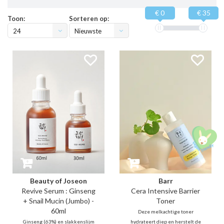
€ 0
€ 35
Toon:
Sorteren op:
24
Nieuwste
producten
Beauty of Joseon
Barr
Revive Serum : Ginseng
Cera Intensive Barrier
+ Snail Mucin (Jumbo) -
Toner
60ml
Deze melkachtige toner
Ginseng (63%) en slakkenslijm
hydrateert diep en herstelt de