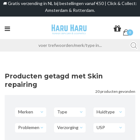
Gratis verzending in NL bij bestellingen vanaf €50 | Click & Collect:
🚚
Amsterdam & Rotterdam.
0
Producten getagd met Skin
repairing
20 producten gevonden
Merken
Type
Huidtype
Problemen
Verzorging
USP