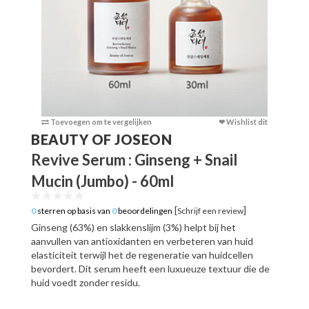
Toevoegen om te vergelijken
❤ Wishlist dit
Toevoege
BEAUTY OF JOSEON
Revive Serum : Ginseng + Snail
Mucin (Jumbo) - 60ml
[
]
0
sterren op basis van
0
beoordelingen
Schrijf een review
Ginseng (63%) en slakkenslijm (3%) helpt bij het
aanvullen van antioxidanten en verbeteren van huid
elasticiteit terwijl het de regeneratie van huidcellen
bevordert. Dit serum heeft een luxueuze textuur die de
huid voedt zonder residu.