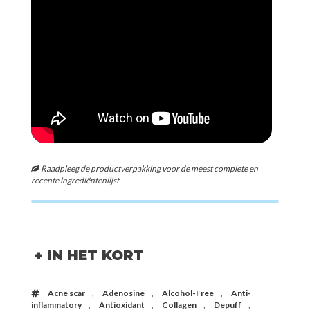
Raadpleeg de productverpakking voor de meest complete en
recente ingrediëntenlijst.
+ IN HET KORT
Acne scar
,
Adenosine
,
Alcohol-Free
,
Anti-
inflammatory
,
Antioxidant
,
Collagen
,
Depuff
,