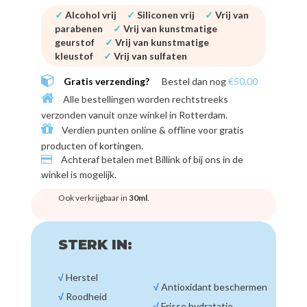
✓
Alcohol vrij
✓
Siliconen vrij
✓
Vrij van
parabenen
✓
Vrij van kunstmatige
geurstof
✓
Vrij van kunstmatige
kleustof
✓
Vrij van sulfaten
Gratis verzending?
Bestel dan nog
€50,00
Alle bestellingen worden rechtstreeks
verzonden vanuit onze winkel in
Rotterdam
.
Verdien punten online & offline voor
gratis
producten of kortingen
.
Achteraf betalen met
Billink of bij ons in de
winkel
is mogelijk.
Ook verkrijgbaar in
30ml
.
STERK IN:
√
Herstel
√
Antioxidant beschermen
√
Roodheid
√
Frisse hydratatie