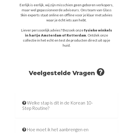
Eerlijk is eerlijk, wij zijn misschien geen geboren verkopers,
maar wel gepassioneerde adviseurs. Ons team van Glass
Skin experts staat online en offline voor je klaar met advies
waar je écht iets aan hebt.
Liever persoonlijk advies? Bezoek onze
fysieke winkels
in hartje Amsterdam of Rotterdam
. Ontdek onze
collectie in het echt en test de producten direct uit op je
huid.
Veelgestelde Vragen
Welke stap is dit in de Korean 10-
Step Routine?
Hoe moet ik het aanbrengen en