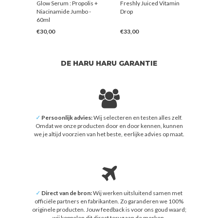
e
Glow Serum : Propolis +
Freshly Juiced Vitamin
Pure 
Niacinamide Jumbo -
Drop
60ml
€30,00
€33,00
€28,
DE HARU HARU GARANTIE
✓
Persoonlijk advies:
Wij selecteren en testen alles zelf.
Omdat we onze producten door en door kennen, kunnen
we je altijd voorzien van het beste, eerlijke advies op maat.
✓
Direct van de bron:
Wij werken uitsluitend samen met
officiële partners en fabrikanten. Zo garanderen we 100%
originele producten. Jouw feedback is voor ons goud waard;
wij koppelen dit direct terug aan de merken.