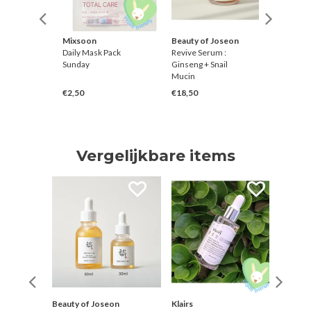
Mixsoon
Beauty of Joseon
Klairs
er Glue
Daily Mask Pack
Revive Serum :
Freshly 
Sunday
Ginseng + Snail
Vitamin
Mucin
€2,50
€18,50
€36,00
Vergelijkbare items
Beauty of Joseon
Klairs
Skin