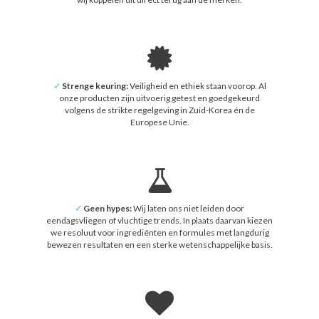
✓
Strenge keuring:
Veiligheid en ethiek staan voorop. Al
onze producten zijn uitvoerig getest en goedgekeurd
volgens de strikte regelgeving in Zuid-Korea én de
Europese Unie.
✓
Geen hypes:
Wij laten ons niet leiden door
eendagsvliegen of vluchtige trends. In plaats daarvan kiezen
we resoluut voor ingrediënten en formules met langdurig
bewezen resultaten en een sterke wetenschappelijke basis.