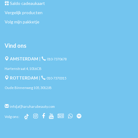
Saldo cadeaukaart
Vergelijk producten
Volg mijn pakketje
Vind ons
AMSTERDAM
|
010-7370678
Hartenstraat 4, 1016CB
ROTTERDAM
|
010-7370315
Oude Binnenweg 105, 3012JB
info[at]haruharubeauty.com
Volg ons: