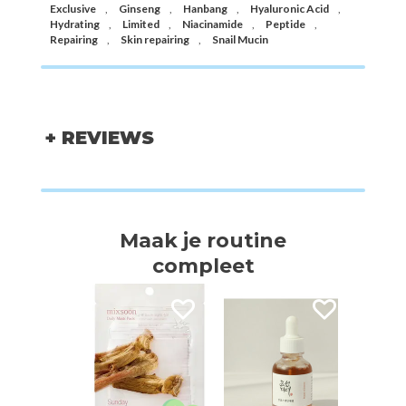
Exclusive
,
Ginseng
,
Hanbang
,
Hyaluronic Acid
,
Hydrating
,
Limited
,
Niacinamide
,
Peptide
,
Repairing
,
Skin repairing
,
Snail Mucin
+ REVIEWS
Maak je routine
compleet