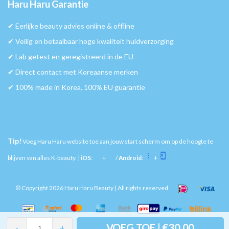
Haru Haru Garantie
✔︎ Eerlijke beauty advies online & offline
✔︎ Veilig en betaalbaar hoge kwaliteit huidverzorging
✔︎ Lab getest en geregistreerd in de EU
✔︎ Direct contact met Koreaanse merken
✔︎ 100% made in Korea, 100% EU guarantie
Tip!
Voeg Haru Haru website toe aan jouw start scherm om op de hoogte te
blijven van alles K-beauty. |
iOS
:
+
/
Android
:
+
© Copyright 2026 Haru Haru Beauty | All rights reserved
VOEG TOE | €30,00
-
+