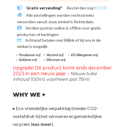
Gratis verzending?
Bestel dan nog
€50,00
Alle bestellingen worden rechtstreeks
verzonden vanuit onze winkel in
Rotterdam
.
Verdien punten online & offline voor
gratis
producten of kortingen
.
Achteraf betalen met
Billink of bij ons in de
winkel
is mogelijk.
✓
Parabenen vrij
✓
Alcohol vrij
✓
EU Allergenen vrij
✓
Sulfaten vrij
✓
Siliconen vrij
Upgrade! Dit product komt sinds december
2023 in een nieuw jasje.
-
Nieuw tube
inhoud 100ml, voorheen pot 75ml
WHY WE ♥
▸ Eco-vriendelijke verpakking (minder CO2-
voetafdruk bij het vervoeren en gemakkelijker
recyclen;
lees meer
).