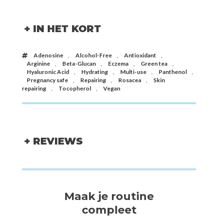
+ IN HET KORT
Adenosine
,
Alcohol-Free
,
Antioxidant
,
Arginine
,
Beta-Glucan
,
Eczema
,
Green tea
,
Hyaluronic Acid
,
Hydrating
,
Multi-use
,
Panthenol
,
Pregnancy safe
,
Repairing
,
Rosacea
,
Skin
repairing
,
Tocopherol
,
Vegan
+ REVIEWS
Maak je routine
compleet