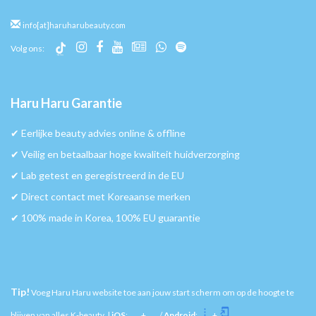
info[at]haruharubeauty.com
Volg ons:
Haru Haru Garantie
✔︎ Eerlijke beauty advies online & offline
✔︎ Veilig en betaalbaar hoge kwaliteit huidverzorging
✔︎ Lab getest en geregistreerd in de EU
✔︎ Direct contact met Koreaanse merken
✔︎ 100% made in Korea, 100% EU guarantie
Tip!
Voeg Haru Haru website toe aan jouw start scherm om op de hoogte te
blijven van alles K-beauty. |
iOS
:
+
/
Android
:
+