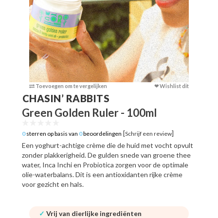
Toevoegen om te vergelijken
❤ Wishlist dit
Toevoege
CHASIN’ RABBITS
Green Golden Ruler - 100ml
[
]
0
sterren op basis van
0
beoordelingen
Schrijf een review
Een yoghurt-achtige crème die de huid met vocht opvult
zonder plakkerigheid. De gulden snede van groene thee
water, Inca Inchi en Probiotica zorgen voor de optimale
olie-waterbalans. Dit is een antioxidanten rijke crème
voor gezicht en hals.
✓
Vrij van dierlijke ingrediënten