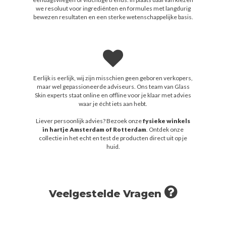
we resoluut voor ingrediënten en formules met langdurig
bewezen resultaten en een sterke wetenschappelijke basis.
Eerlijk is eerlijk, wij zijn misschien geen geboren verkopers,
maar wel gepassioneerde adviseurs. Ons team van Glass
Skin experts staat online en offline voor je klaar met advies
waar je écht iets aan hebt.
Liever persoonlijk advies? Bezoek onze
fysieke winkels
in hartje Amsterdam of Rotterdam
. Ontdek onze
collectie in het echt en test de producten direct uit op je
huid.
Veelgestelde Vragen