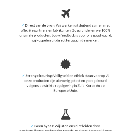
✓
Direct van de bron:
Wij werken uitsluitend samen met
officiële partners en fabrikanten. Zo garanderen we 100%
originele producten. Jouw feedback is voor ons goud waard;
wij koppelen dit direct terug aan de merken.
✓
Strenge keuring:
Veiligheid en ethiek staan voorop. Al
onze producten zijn uitvoerig getest en goedgekeurd
volgens de strikte regelgeving in Zuid-Korea én de
Europese Unie.
✓
Geen hypes:
Wij laten ons niet leiden door
eendagsvliegen of vluchtige trends. In plaats daarvan kiezen