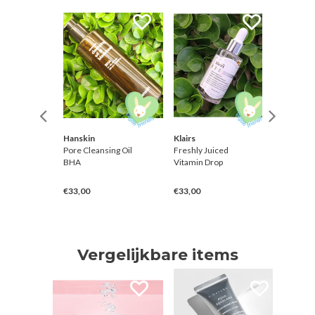
Hanskin
Klairs
Hanskin
& Gold
Pore Cleansing Oil
Freshly Juiced
Vitamin
e Patch
BHA
Vitamin Drop
Capsule
€33,00
€33,00
€42,00
Vergelijkbare items