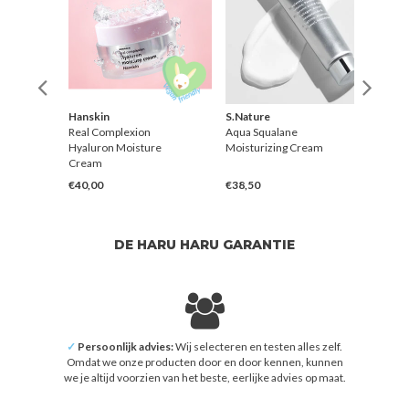
Hanskin
S.Nature
Hans
rrier
Real Complexion
Aqua Squalane
7 Lay
Hyaluron Moisture
Moisturizing Cream
Crea
Cream
€40,00
€38,50
€40,
DE HARU HARU GARANTIE
✓
Persoonlijk advies:
Wij selecteren en testen alles zelf.
Omdat we onze producten door en door kennen, kunnen
we je altijd voorzien van het beste, eerlijke advies op maat.