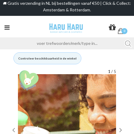
Gratis verzending in NL bij bestellingen vanaf €50 | Click & Collect:
🚚
Amsterdam & Rotterdam.
0
Controleer beschikbaarheid in de winkel
1
/ 5