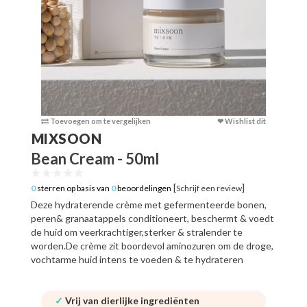
Toevoegen om te vergelijken
❤ Wishlist dit
Toevoege
MIXSOON
Bean Cream - 50ml
[
]
0
sterren op basis van
0
beoordelingen
Schrijf een review
Deze hydraterende crème met gefermenteerde bonen,
peren& granaatappels conditioneert, beschermt & voedt
de huid om veerkrachtiger,sterker & stralender te
worden.De crème zit boordevol aminozuren om de droge,
vochtarme huid intens te voeden & te hydrateren
✓
Vrij van dierlijke ingrediënten