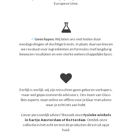
Europese Unie.
✓
Geen hypes:
Wij laten ons niet leiden door
eendagsvliegen of vluchtige trends. In plaats daarvan kiezen
we resoluut voor ingrediënten en formules met langdurig
bewezen resultaten en een sterke wetenschappelijke basis.
Eerlijk is eerlijk, wij zijn misschien geen geboren verkopers,
maar wel gepassioneerde adviseurs. Ons team van Glass
Skin experts staat online en offline voor je klaar met advies
waar je écht iets aan hebt.
Liever persoonlijk advies? Bezoek onze
fysieke winkels
in hartje Amsterdam of Rotterdam
. Ontdek onze
collectie in het echt en test de producten direct uit op je
huid.