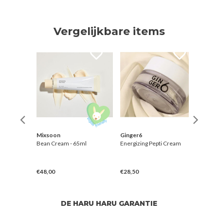
Vergelijkbare items
Mixsoon
Ginger6
S.Na
Duo
Bean Cream - 65ml
Energizing Pepti Cream
Aqua
Moist
€48,00
€28,50
€38,
DE HARU HARU GARANTIE