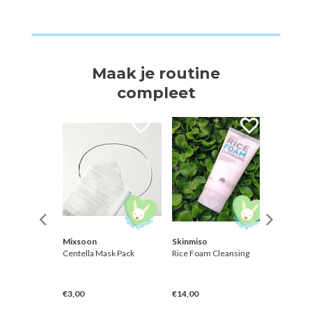
Maak je routine
compleet
Mixsoon
Skinmiso
Thank Y
Pad
Centella Mask Pack
Rice Foam Cleansing
Rice Pur
Toner
€3,00
€14,00
€28,00