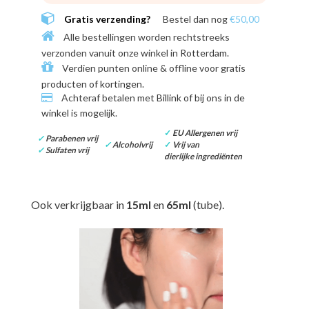
Gratis verzending?
Bestel dan nog
€50,00
Alle bestellingen worden rechtstreeks
verzonden vanuit onze winkel in
Rotterdam
.
Verdien punten online & offline voor
gratis
producten of kortingen
.
Achteraf betalen met
Billink of bij ons in de
winkel
is mogelijk.
✓
EU Allergenen vrij
✓
Parabenen vrij
✓
Alcoholvrij
✓
Vrij van
✓
Sulfaten vrij
dierlijke ingrediënten
Ook verkrijgbaar in
15ml
en
65ml
(tube).