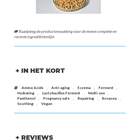
Raadpleeg de productverpakking voor de meest complete en
recente ingrediëntenlijst.
+ IN HET KORT
Amino Acids
,
Anti-aging
,
Eczema
,
Ferment
,
Hydrating
,
Lactobacillus Ferment
,
Multi-use
,
Panthenol
,
Pregnancy safe
,
Repairing
,
Rosacea
,
Soothing
,
Vegan
+ REVIEWS