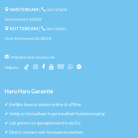
AMSTERDAM
|
010-7370678
Hartenstraat 4, 1016CB
ROTTERDAM
|
010-7370315
Oude Binnenweg 105, 3012JB
info[at]haruharubeauty.com
Volg ons:
Haru Haru Garantie
✔︎ Eerlijke beauty advies online & offline
✔︎ Veilig en betaalbaar hoge kwaliteit huidverzorging
✔︎ Lab getest en geregistreerd in de EU
✔︎ Direct contact met Koreaanse merken