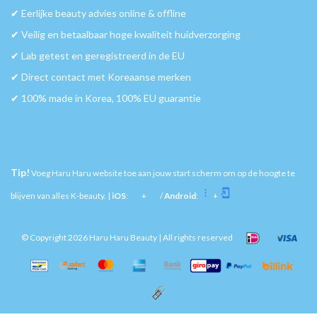
✔︎ Eerlijke beauty advies online & offline
✔︎ Veilig en betaalbaar hoge kwaliteit huidverzorging
✔︎ Lab getest en geregistreerd in de EU
✔︎ Direct contact met Koreaanse merken
✔︎ 100% made in Korea, 100% EU guarantie
Tip!
Voeg Haru Haru website toe aan jouw start scherm om op de hoogte te
blijven van alles K-beauty. |
iOS
:
+
/
Android
:
+
© Copyright 2026 Haru Haru Beauty | All rights reserved