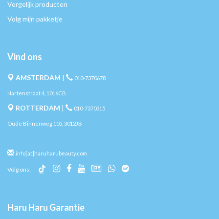
Vergelijk producten
Volg mijn pakketje
Vind ons
AMSTERDAM
|
010-7370678
Hartenstraat 4, 1016CB
ROTTERDAM
|
010-7370315
Oude Binnenweg 105, 3012JB
info[at]haruharubeauty.com
Volg ons:
Haru Haru Garantie