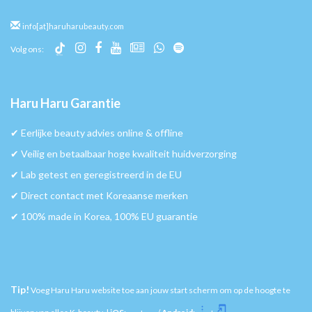
info[at]haruharubeauty.com
Volg ons:
Haru Haru Garantie
✔︎ Eerlijke beauty advies online & offline
✔︎ Veilig en betaalbaar hoge kwaliteit huidverzorging
✔︎ Lab getest en geregistreerd in de EU
✔︎ Direct contact met Koreaanse merken
✔︎ 100% made in Korea, 100% EU guarantie
Tip!
Voeg Haru Haru website toe aan jouw start scherm om op de hoogte te