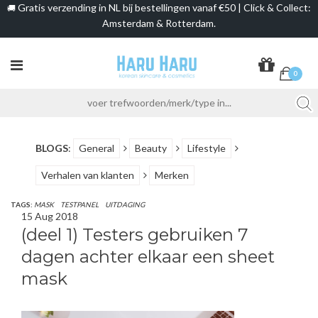
Gratis verzending in NL bij bestellingen vanaf €50 | Click & Collect:
🚚
Amsterdam & Rotterdam.
0
BLOGS
:
General
Beauty
Lifestyle
Verhalen van klanten
Merken
TAGS:
MASK
TESTPANEL
UITDAGING
15 Aug 2018
(deel 1) Testers gebruiken 7
dagen achter elkaar een sheet
mask