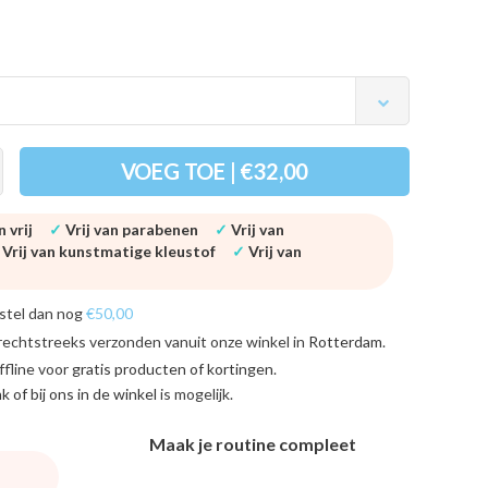
VOEG TOE | €32,00
 vrij
✓
Vrij van parabenen
✓
Vrij van
✓
Vrij van kunstmatige kleustof
✓
Vrij van
stel dan nog
€50,00
rechtstreeks verzonden vanuit onze winkel in
Rotterdam
.
ffline voor
gratis producten of kortingen
.
ink of bij ons in de winkel
is mogelijk.
Maak je routine compleet