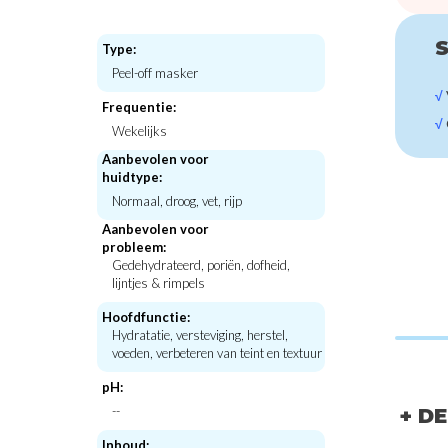
S
Type:
Peel-off masker
√
Frequentie:
√
Wekelijks
Aanbevolen voor
huidtype:
Normaal, droog, vet, rijp
CKD-Guaranteed
CKD-Guara
Vita C Teca Blemish Shot Mask
Retino Collagen Smal
Aanbevolen voor
Cream
probleem:
€5,00
€36,
Gedehydrateerd, poriën, dofheid,
lijntjes & rimpels
Hoofdfunctie:
Hydratatie, versteviging, herstel,
voeden, verbeteren van teint en textuur
pH:
--
+ D
Inhoud: