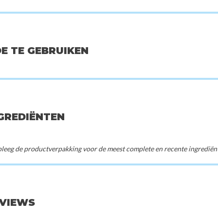
OE TE GEBRUIKEN
n
Mixsoon
CKD-Gua
ye Cream
Collagen Powder
Retino Collagen S
Collagen Pum
00
€12,00
€3
NGREDIËNTEN
eeg de productverpakking voor de meest complete en recente ingrediënte
EVIEWS