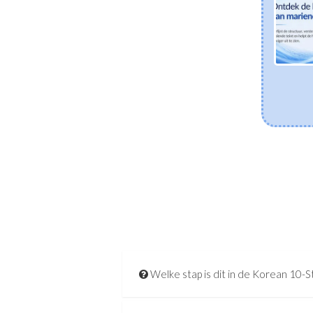
eczeem? De wetenschap achter postbiotica
en een gezonde huidbarrière
Ontdek hoe gefermenteerde Koreaanse skincare-
ingrediënten zoals Lactobacillus Ferment en Bifida
Ferment Lysate de droge en eczeemgevoelige huid
ondersteunen. Leer hoe postbiotica helpen het
huidmicrobioom in balans te brengen, de vochtbarrière
te versterken en gevoeligheid te kalmeren.
[Lees meer]
Welke stap is dit in de Korean 10-S