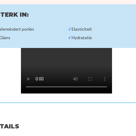
TERK IN:
Vermindert poriën
√
Elasticiteit
Glans
√
Hydratatie
nteed
Benton
Nee
l Molecule 300
Fermentation Mask Pack
In Shower
00
€3,00
€2
ETAILS