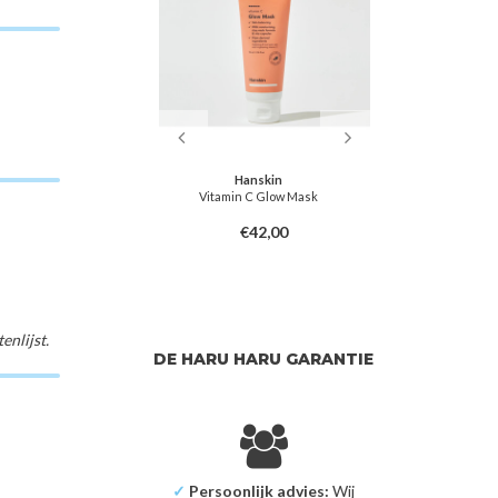
ranteed
Hanskin
mall Molecule 300
Vitamin C Glow Mask
Aqua Squalan
ping Ampoule
4,00
€42,00
nlijst.
DE HARU HARU GARANTIE
✓
Persoonlijk advies:
Wij