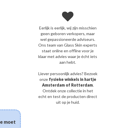
Eerlijk is eerlijk, wij zijn misschien
geen geboren verkopers, maar
wel gepassioneerde adviseurs.
Ons team van Glass Skin experts
staat online en offline voor je
klaar met advies waar je écht iets
aan hebt.
Liever persoonlijk advies? Bezoek
onze
fysieke winkels in hartje
Amsterdam of Rotterdam
.
Ontdek onze collectie in het
echt en test de producten direct
uit op je huid.
03/08/2026
 je moet
Kan gefermenteerde sk