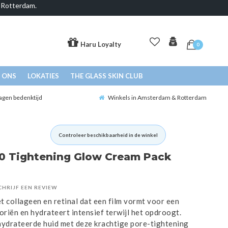
& Rotterdam.
Haru Loyalty
0
 ONS
LOKATIES
THE GLASS SKIN CLUB
agen bedenktijd
Winkels in Amsterdam & Rotterdam
Controleer beschikbaarheid in de winkel
00 Tightening Glow Cream Pack
CHRIJF EEN REVIEW
 collageen en retinal dat een film vormt voor een
poriën en hydrateert intensief terwijl het opdroogt.
hydrateerde huid met deze krachtige pore-tightening