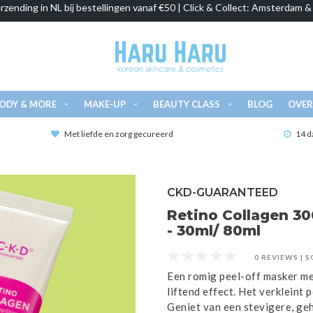
rzending in NL bij bestellingen vanaf €50 | Click & Collect: Amsterdam 
ODY & MORE
MAKE-UP
BEAUTY CLASS
BLOG
OVER
Met liefde en zorg gecureerd
14 d
CKD-GUARANTEED
Retino Collagen 3
- 30ml/ 80ml
0 REVIEWS
|
S
Een romig peel-off masker met
liftend effect. Het verkleint 
Geniet van een stevigere, ge