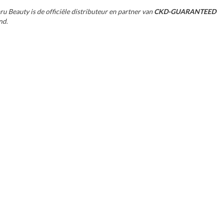
u Beauty is de officiële distributeur en partner van
CKD-GUARANTEED
nd.
20%
50%
70%