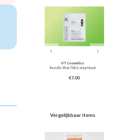
dly
VT Cosmetics
 Spa Mask
Reedle Shot 700 2-step Mask
Pore Cl
7,00
€7,00
Vergelijkbaar items