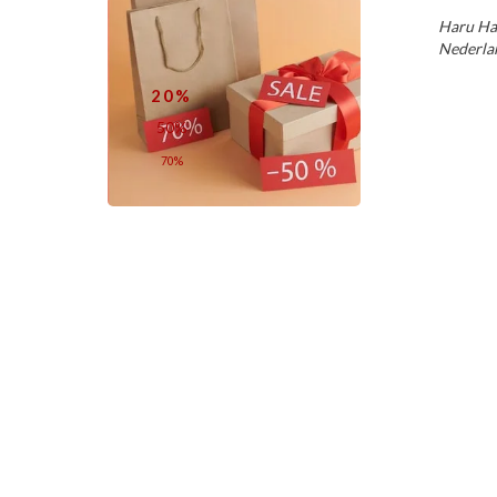
Haru Har
Nederla
20%
50%
70%