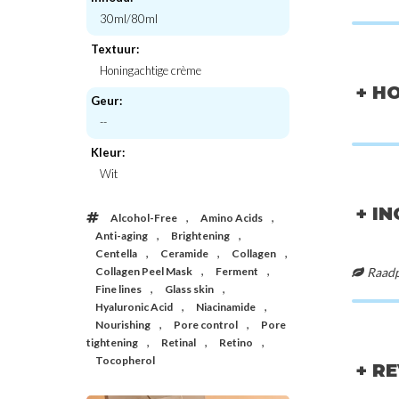
30ml/80ml
Textuur:
Honingachtige crème
+ H
Geur:
--
K-Secret
Bento
Kleur:
Seoul 1988 Sleeping Mask : Collagen
Fermentation E
Complex 7 + Red Bean
Wit
€21,00
€30,
+ I
,
,
Alcohol-Free
Amino Acids
,
,
Anti-aging
Brightening
,
,
,
Centella
Ceramide
Collagen
,
,
Collagen Peel Mask
Ferment
Raadpl
,
,
Fine lines
Glass skin
,
,
Hyaluronic Acid
Niacinamide
,
,
Nourishing
Pore control
Pore
,
,
,
tightening
Retinal
Retino
Tocopherol
+ R