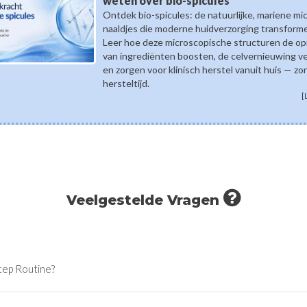
weten over bio-spicules
Ontdek bio-spicules: de natuurlijke, mariene mi
naaldjes die moderne huidverzorging transform
Leer hoe deze microscopische structuren de o
van ingrediënten boosten, de celvernieuwing v
en zorgen voor klinisch herstel vanuit huis — zo
hersteltijd.
[
Veelgestelde Vragen
tep Routine?