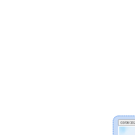
03/08/20
Kan gefermenteerde skincare helpen bij