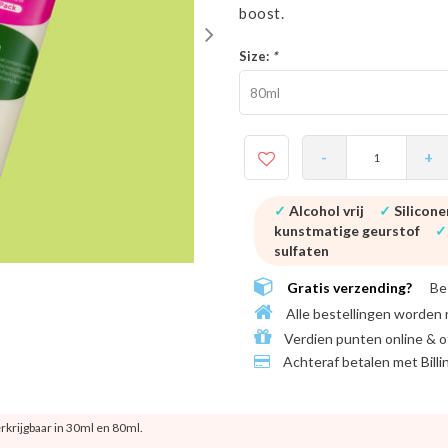
boost.
Size:
*
80ml
-
+
✓
Alcohol vrij
✓
Siliconen
kunstmatige geurstof
sulfaten
Gratis verzending?
Be
Alle bestellingen worden 
Verdien punten online & o
Achteraf betalen met
Bill
rkrijgbaar in 30ml en 80ml.