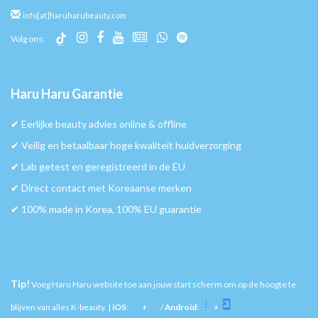
info[at]haruharubeauty.com
Volg ons:
Haru Haru Garantie
✔︎ Eerlijke beauty advies online & offline
✔︎ Veilig en betaalbaar hoge kwaliteit huidverzorging
✔︎ Lab getest en geregistreerd in de EU
✔︎ Direct contact met Koreaanse merken
✔︎ 100% made in Korea, 100% EU guarantie
Tip!
Voeg Haru Haru website toe aan jouw start scherm om op de hoogte te
blijven van alles K-beauty. |
iOS
:
+
/
Android
:
+