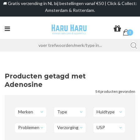
Gratis verzending in NL bij bestellingen vanaf €50 | Click & Collect:
🚚
Amsterdam & Rotterdam.
0
Producten getagd met
Adenosine
54 producten gevonden
Merken
Type
Huidtype
Problemen
Verzorging
USP