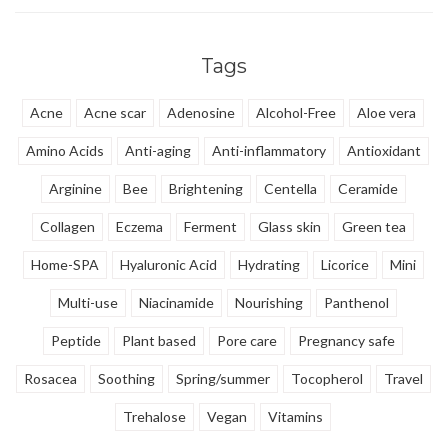
littekens achtergelaten door
verbeteren van de teint en
acne, puistjes, e.d.
verstevigen.
Tags
Acne
Acne scar
Adenosine
Alcohol-Free
Aloe vera
Amino Acids
Anti-aging
Anti-inflammatory
Antioxidant
Arginine
Bee
Brightening
Centella
Ceramide
Collagen
Eczema
Ferment
Glass skin
Green tea
Home-SPA
Hyaluronic Acid
Hydrating
Licorice
Mini
Multi-use
Niacinamide
Nourishing
Panthenol
Peptide
Plant based
Pore care
Pregnancy safe
Rosacea
Soothing
Spring/summer
Tocopherol
Travel
Trehalose
Vegan
Vitamins