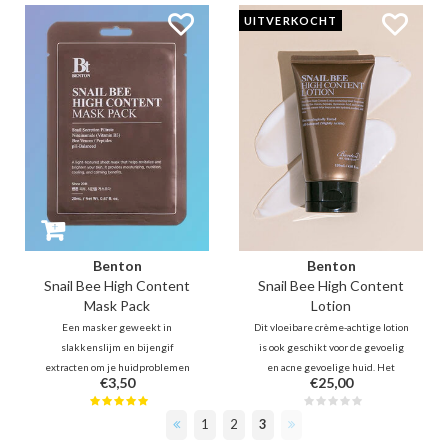
galactomyces (10%). De toner
voor alle huidtypes, zelfs voor
UITVERKOCHT
beschermt, hydrateert,
gevoelige of acne gevoelige huid.
exfoliëert, vitaliseert de huid en
-- Je natuurlijke huid maar dan
bedwingt de olie productie.
beter!
Benton
Benton
Snail Bee High Content
Snail Bee High Content
Mask Pack
Lotion
Een masker geweekt in
Dit vloeibare crème-achtige lotion
slakkenslijm en bijengif
is ook geschikt voor de gevoelig
extracten om je huidproblemen
en acne gevoelige huid. Het
€3,50
€25,00
diep aan te pakken. Het voedt,
voedt, beschermt de huid, geeft
verzacht en herstelt, voor een
vitaliteit, verbetert de
1
2
3
verbeterde teint en textuur.
huidbarrière en kalmeert
Ideaal voor het verwijderen van
beschadigd huid. Helpt bij het