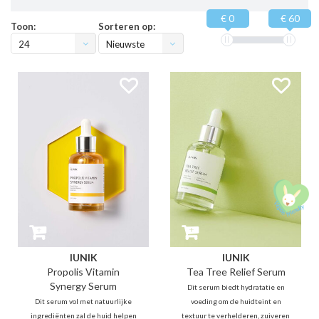
€ 0
€ 60
Toon:
Sorteren op:
24
Nieuwste
producten
IUNIK
IUNIK
Propolis Vitamin
Tea Tree Relief Serum
Synergy Serum
Dit serum biedt hydratatie en
Dit serum vol met natuurlijke
voeding om de huidteint en
ingrediënten zal de huid helpen
textuur te verhelderen, zuiveren