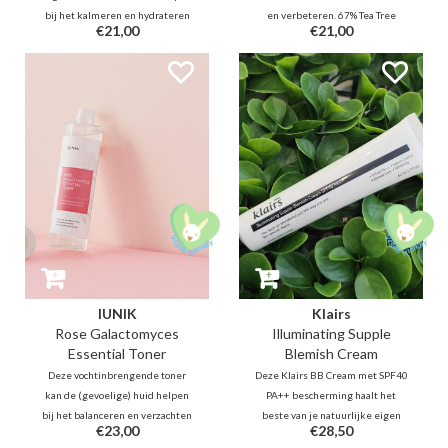
bij het kalmeren en hydrateren
en verbeteren. 67% Tea Tree
€21,00
€21,00
d.m.v. Propolis en Centella.
water en 19,5% Centella Asiatica
Duindoorn fruit extracten
extract biedt kalmering voor de
(Vitamine C, E, K), granaatappel,
gevoelige huid.
vijgen, ginkgo, zullen de
huidteint helpen te verbeteren.
IUNIK
Klairs
Rose Galactomyces
Illuminating Supple
Essential Toner
Blemish Cream
Deze vochtinbrengende toner
Deze Klairs BB Cream met SPF40
kan de (gevoelige) huid helpen
PA++ bescherming haalt het
bij het balanceren en verzachten
beste van je natuurlijke eigen
€23,00
€28,50
dankzij rozen water (70%) en
huidkleur naar boven. Geschikt