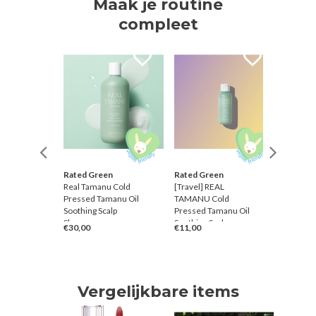
Maak je routine
compleet
Rated Green
Rated Green
Beauty 
r Butter
Real Tamanu Cold
[Travel] REAL
Glow Se
Pressed Tamanu Oil
TAMANU Cold
Propolis
Soothing Scalp
Pressed Tamanu Oil
Niacina
Shampoo
Soothing Scalp
- 60ml
€30,00
€11,00
€30,00
Shampoo
Vergelijkbare items