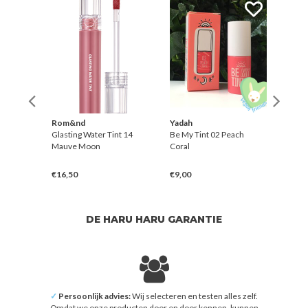
Rom&nd
Yadah
Yada
cy
Glasting Water Tint 14
Be My Tint 02 Peach
Be My
Mauve Moon
Coral
Oran
€16,50
€9,00
€9,0
DE HARU HARU GARANTIE
✓
Persoonlijk advies:
Wij selecteren en testen alles zelf.
Omdat we onze producten door en door kennen, kunnen