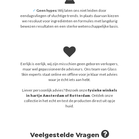
✓
Geen hypes:
Wij laten ons niet leiden door
eendagsvliegen of vluchtige trends. In plaats daarvan kiezen
we resoluut voor ingrediënten en formules met langdurig
bewezen resultaten en een sterke wetenschappelijke basis.
Eerlijk is eerlijk, wij zijn misschien geen geboren verkopers,
maar wel gepassioneerde adviseurs. Ons team van Glass
Skin experts staat online en offline voor je klaar met advies
waar je écht iets aan hebt.
Liever persoonlijk advies? Bezoek onze
fysieke winkels
in hartje Amsterdam of Rotterdam
. Ontdek onze
collectie in het echt en test de producten direct uit op je
huid.
Veelgestelde Vragen