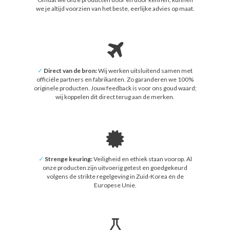
we je altijd voorzien van het beste, eerlijke advies op maat.
✓
Direct van de bron:
Wij werken uitsluitend samen met
officiële partners en fabrikanten. Zo garanderen we 100%
originele producten. Jouw feedback is voor ons goud waard;
wij koppelen dit direct terug aan de merken.
✓
Strenge keuring:
Veiligheid en ethiek staan voorop. Al
onze producten zijn uitvoerig getest en goedgekeurd
volgens de strikte regelgeving in Zuid-Korea én de
Europese Unie.