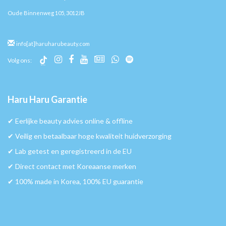
Oude Binnenweg 105, 3012JB
info[at]haruharubeauty.com
Volg ons:
Haru Haru Garantie
✔︎ Eerlijke beauty advies online & offline
✔︎ Veilig en betaalbaar hoge kwaliteit huidverzorging
✔︎ Lab getest en geregistreerd in de EU
✔︎ Direct contact met Koreaanse merken
✔︎ 100% made in Korea, 100% EU guarantie