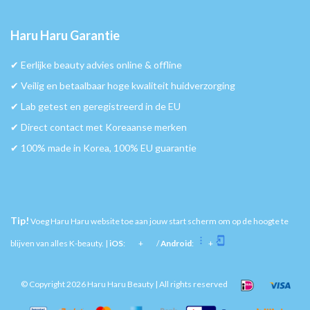
Haru Haru Garantie
✔︎ Eerlijke beauty advies online & offline
✔︎ Veilig en betaalbaar hoge kwaliteit huidverzorging
✔︎ Lab getest en geregistreerd in de EU
✔︎ Direct contact met Koreaanse merken
✔︎ 100% made in Korea, 100% EU guarantie
Tip!
Voeg Haru Haru website toe aan jouw start scherm om op de hoogte te
blijven van alles K-beauty. |
iOS
:
+
/
Android
:
+
© Copyright 2026 Haru Haru Beauty | All rights reserved