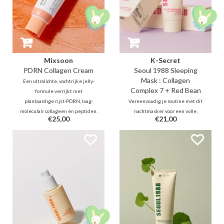
Mixsoon
K-Secret
PDRN Collagen Cream
Seoul 1988 Sleeping
Mask : Collagen
Een ultralichte, vochtrijke jelly-
Complex 7 + Red Bean
formule verrijkt met
plantaardige rijst-PDRN, laag-
Vereenvoudig je routine met dit
moleculair collageen en peptiden.
nachtmasker voor een volle,
€25,00
€21,00
Het geeft een krachtige
gezonde glow. Een lichte gel met
elasticiteitsboost, vult fijne
7 soorten Collageen en Vitamine
lijntjes van binnenuit op en zorgt
E-capsules die moeiteloos smelt
voor een verfrissend, verkoelend
en langdurig hydrateert zonder
effect.
vet laagje, om de elasticiteit van
de huid een boost te geven.