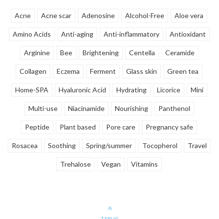
Acne
Acne scar
Adenosine
Alcohol-Free
Aloe vera
Amino Acids
Anti-aging
Anti-inflammatory
Antioxidant
Arginine
Bee
Brightening
Centella
Ceramide
Collagen
Eczema
Ferment
Glass skin
Green tea
Home-SPA
Hyaluronic Acid
Hydrating
Licorice
Mini
Multi-use
Niacinamide
Nourishing
Panthenol
Peptide
Plant based
Pore care
Pregnancy safe
Rosacea
Soothing
Spring/summer
Tocopherol
Travel
Trehalose
Vegan
Vitamins
TERUG