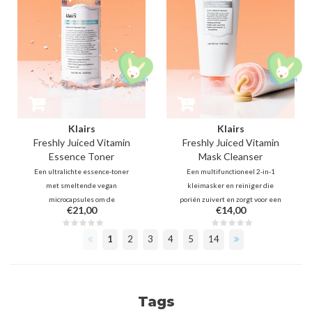
Klairs
Klairs
Freshly Juiced Vitamin
Freshly Juiced Vitamin
Essence Toner
Mask Cleanser
Een ultralichte essence-toner
Een multifunctioneel 2-in-1
met smeltende vegan
kleimasker en reiniger die
microcapsules om de
poriën zuivert en zorgt voor een
€21,00
€14,00
vochtbarrière te behouden. Met
directe, stralende glass skin. Met
rijst-PDRN, dubbel vitamine C en
vitamine C, Glutathione en PHA
1
2
3
4
5
14
PHA om fijne lijntjes op te vullen,
biedt dit product een dagelijkse,
een doffe teint te verhelderen,
milde exfoliërende en
poriën te verfijnen en donkere
verhelderende verzorging.
vlekken te vervagen.
Tags