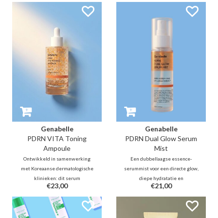
Genabelle
Genabelle
PDRN VITA Toning
PDRN Dual Glow Serum
Ampoule
Mist
Ontwikkeld in samenwerking
Een dubbellaagse essence-
met Koreaanse dermatologische
serummist voor een directe glow,
klinieken: dit serum
diepe hydratatie en
€23,00
€21,00
geformuleerd met 0,1% zalm-
barrièreherstel in één spray.
PDRN met geëncapsuleerde
Aangedreven door PDRN om de
vitamine C en niacinamide,
huid te vernieuwen en te
herstelt de huidbarrière,
herstellen, verhoogt het de