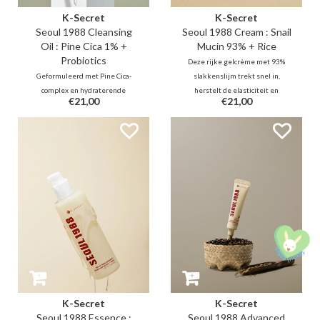
K-Secret
K-Secret
Seoul 1988 Cleansing
Seoul 1988 Cream : Snail
Oil : Pine Cica 1% +
Mucin 93% + Rice
Probiotics
Deze rijke gelcrème met 93%
Geformuleerd met Pine Cica-
slakkenslijm trekt snel in,
complex en hydraterende
herstelt de elasticiteit en
€21,00
€21,00
probiotica: deze reinigingsolie
verbetert het volume. Samen met
kalmeert de (acne-)gevoelige
rijstextract kalmeert en
huid en herstelt tegelijkertijd de
verheldert het de teint, terwijl
huidbarrière. Daarnaast reinigen
de huidbarrière intensief wordt
vijf plantaardige oliën de poriën
versterkt voor een gladde,
diepgaand, zonder de huid uit te
gezonde uitstraling.
drogen.
K-Secret
K-Secret
Seoul 1988 Essence :
Seoul 1988 Advanced