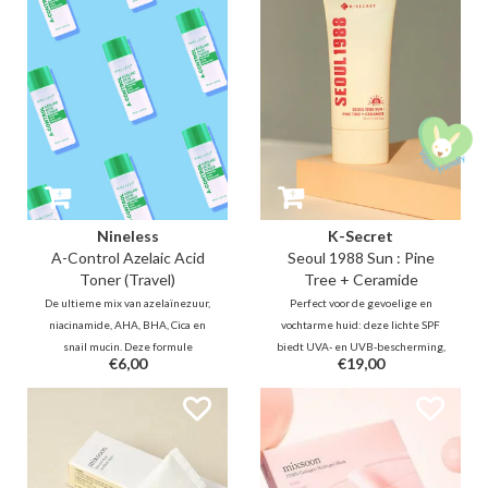
vervaagt pigmentvlekken en laat
veerkracht voor een stralende,
de vermoeide huid weer stralen.
gezonde teint. Schud, spray en
glow
Nineless
K-Secret
A-Control Azelaic Acid
Seoul 1988 Sun : Pine
Toner (Travel)
Tree + Ceramide
De ultieme mix van azelaïnezuur,
Perfect voor de gevoelige en
niacinamide, AHA, BHA, Cica en
vochtarme huid: deze lichte SPF
snail mucin. Deze formule
biedt UVA- en UVB-bescherming,
€6,00
€19,00
vervaagt vlekjes, reguleert talg
terwijl het de huidbarrière
en kalmeert roodheid direct. Het
versterkt met Pine Tree Extract
vermindert acne en herstelt de
(dennennaaldenextract), een 8-
barrière—dé perfecte match voor
peptidecomplex en ceramiden
de acne- en rosaceagevoelige
voor een kalmerend en
huid!
hydraterend effect.