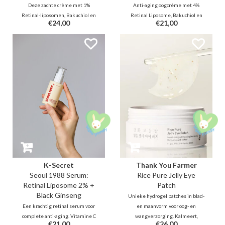
Deze zachte crème met 1%
Anti-aging oogcrème met 4%
Retinal-liposomen, Bakuchiol en
Retinal Liposome, Bakuchiol en
€24,00
€21,00
Peptiden versnelt
EGF stimuleert collageen en
celvernieuwing en vervaagt fijne
celvernieuwing. De milde, niet-
lijntjes. Met gefermenteerde
irriterende formule met
rijst en Vitamine C revitaliseert
gefermenteerde ingrediënten
het de gevoelige huid, verkleint
vermindert zichtbaar fijne lijntjes
het poriën en vermindert het
voor een stralende, stevige en
donkere vlekken.
veerkrachtige huid.
K-Secret
Thank You Farmer
Seoul 1988 Serum:
Rice Pure Jelly Eye
Retinal Liposome 2% +
Patch
Black Ginseng
Unieke hydrogel patches in blad-
Een krachtig retinal serum voor
en maanvorm voor oog- en
complete anti-aging. Vitamine C
wangverzorging. Kalmeert,
€21,00
€26,00