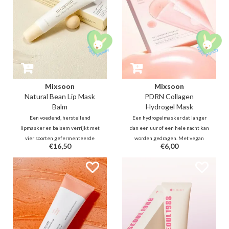
Mixsoon
Mixsoon
Natural Bean Lip Mask
PDRN Collagen
Balm
Hydrogel Mask
Een voedend, herstellend
Een hydrogelmasker dat langer
lipmasker en balsem verrijkt met
dan een uur of een hele nacht kan
vier soorten gefermenteerde
worden gedragen. Met vegan
€16,50
€6,00
plantaardige ingrediënten (boon,
PDRN verbetert het de
gerst, granaatappel en perensap)
elasticiteit voor een stevigere,
om de lippen te voeden en een
gelifte look. Het biedt een
beschermende vochtbarrière te
vullend en koelend effect dat de
vormen.
gevoelige huid kalmeert voor een
stralende teint