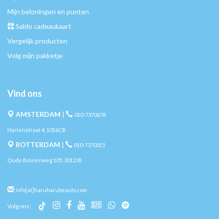
Mijn beloningen en punten
Saldo cadeaukaart
Vergelijk producten
Volg mijn pakketje
Vind ons
AMSTERDAM
|
010-7370678
Hartenstraat 4, 1016CB
ROTTERDAM
|
010-7370315
Oude Binnenweg 105, 3012JB
info[at]haruharubeauty.com
Volg ons: