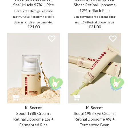
Snail Mucin 97% + Rice
Shot : Retinal Liposome
12% + Black Rice
Deze lichte slijm-gel essence
met 97% slakkenslijm herstelt
Een geavanceerde behandeling
de elasticiteit en volume. Het
met 12% Retinal Liposome en
€21,00
€21,00
glijdt over de huid en trekt snel
micronaald-spiculae voor betere
in. Samen met rijstextract
productopname. Het stimuleert
kalmeert en verheldert het de
de celvernieuwing, vermindert
teint, terwijl de huidbarrière
zichtbaar rimpels en poriën, en
intensief wordt versterkt
verbetert de vitaliteit van de
huid.
K-Secret
K-Secret
Seoul 1988 Cream :
Seoul 1988 Eye Cream :
Retinal Liposome 1% +
Retinal Liposome 4% +
Fermented Rice
Fermented Bean