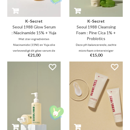
K-Secret
K-Secret
Seoul 1988 Glow Serum
Seoul 1988 Cleansing
: Niacinamide 15% + Yuja
Foam : Pine Cica 1% +
Probiotics
Met ster-ingrediënten
Niacinamide (15%!) en Yuja-olie
Deze pH-balancerende, zachte
verlevendigt dit glow-serum de
micro-foam crèmereiniger
€21,00
€15,00
huid voor een stralend resultaat.
exfolieert effectief diepe
Dit frisse, hydraterende serum
porieproblemen met 0,5%
helpt de huid te corrigeren
salicylzuur, terwijl het
dankzij antioxidantboosters zoals
tegelijkertijd de huidbarrière
Tranexaminezuur en Glutathion.
kalmeert en versterkt dankzij
een 1% Pine Cica Complex en
Bifida Ferment.