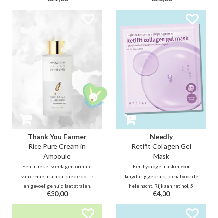
& zwarte ginseng verhelderen en
ontzwelt en verheldert de teint
beschermen, terwijl bakuchiol &
direct. Verrijkt met Rijstextract,
EGF collageen en celvernieuwing
Allantoïne en Niacinamide om de
stimuleren. Deze milde formule
huid intensief te verjongen en te
vervaagt lijntjes zichtbaar voor
herstellen voor een frisse blik.
een stralende, stevige huid.
Thank You Farmer
Needly
Rice Pure Cream in
Retifit Collagen Gel
Ampoule
Mask
Een unieke tweelagenformule
Een hydrogelmasker voor
van crème in ampul die de doffe
langdurig gebruik, ideaal voor de
en gevoelige huid laat stralen.
hele nacht. Rijk aan retinol, 5
€30,00
€4,00
Dankzij de kracht van rijstextract
typen laagmoleculair collageen
helpt deze ampul een heldere
en niacinamide voor een
teint te bereiken, terwijl de huid
complete verzorging die de