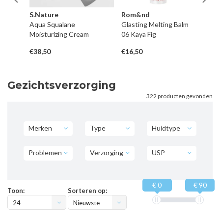
S.Nature
Rom&nd
Ba
Aqua Squalane
Glasting Melting Balm
Ce
Moisturizing Cream
06 Kaya Fig
Ba
€38,50
€16,50
€3
Gezichtsverzorging
322 producten gevonden
Merken
Type
Huidtype
Problemen
Verzorging
USP
€ 0
€ 90
Toon:
Sorteren op:
24
Nieuwste
producten