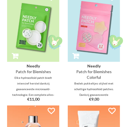
soepel, gekalmeerd en
huidelasticiteit en -textuur
revitaliseerd achterblijft.
verbetert en een stralende teint
herstelt.
Needly
Needly
Patch for Blemishes
Patch for Blemishes
Colorful
Elke hydrocolloïd patch biedt
intensief herstel dankzij
Bedek pukkeltjes stijlvol met
geavanceerde micronaald-
schattige hydrocolloïd patches.
technologie. Een complete alles-
Dankzij geavanceerde
€11,00
€9,00
in-één oplossing die de huid
micronaald-technologie kalmeren
direct kalmeert, terwijl het
ze de ontsteking, versnellen ze
pukkeltjes én donkere vlekjes
het herstel en vervagen ze
aanpakt met salicylzuur,
vlekjes met salicylzuur,
madecassoside en niacinamide.
madecassoside en niacinamide.