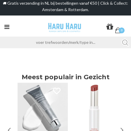
Gratis verzending in NL bij bestellingen vanaf €50 | Click & Collect:
🚚
Amsterdam & Rotterdam.
0
Meest populair in Gezicht