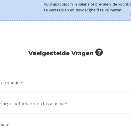
huidmicrobioom in balans te brengen, de vochtb
te versterken en gevoeligheid te kalmeren.
[
Veelgestelde Vragen
tep Routine?
 lang moet ik wachten tussendoor?
emen?