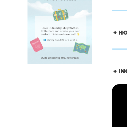
50%
70%
+ H
+ I