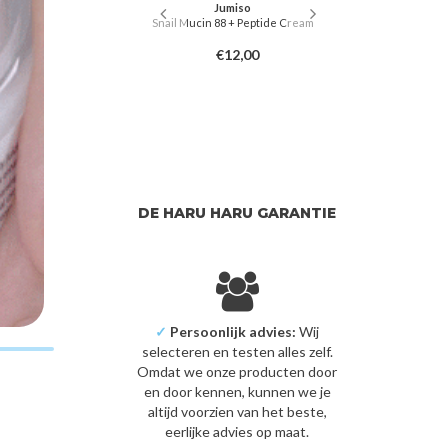
Jumiso
Snail Mucin 88 + Peptide Cream
skin
€12,00
Glow Serum
Fermenta
3,00
DE HARU HARU GARANTIE
✓
Persoonlijk advies:
Wij
selecteren en testen alles zelf.
Omdat we onze producten door
en door kennen, kunnen we je
altijd voorzien van het beste,
eerlijke advies op maat.