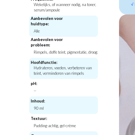
√
Wekelijks, of wanneer nodig, na toner,
serum/ampoule
Aanbevolen voor
huidtype:
Hanskin
Barr
Alle
in Drop
Real Complexion Hyaluron Moisture
Centella Calming B
Cream
Aanbevolen voor
€40,00
€34,
probleem:
Rimpels, doffe teint, pigmentatie, droog
Hoofdfunctie:
Hydrateren, voeden, verbeteren van
teint, verminderen van rimpels
pH:
--
Inhoud:
90 ml
Textuur:
Pudding-achtig, gel-crème