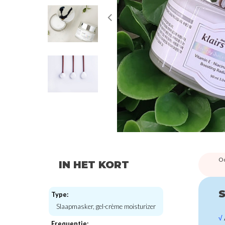
Oo
IN HET KORT
S
Type:
Slaapmasker, gel-crème moisturizer
√
Frequentie: