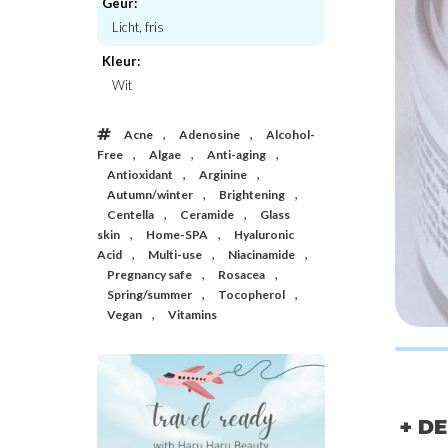
Geur:
Licht, fris
Hanskin
Bento
Kleur:
zing Cream
Vitamin C Glow Mask
Fermentation 
Wit
€42,00
€28,
,
,
Acne
Adenosine
Alcohol-
,
,
,
Free
Algae
Anti-aging
,
,
Antioxidant
Arginine
,
,
Autumn/winter
Brightening
,
,
Centella
Ceramide
Glass
,
,
skin
Home-SPA
Hyaluronic
,
,
,
Acid
Multi-use
Niacinamide
,
,
Pregnancy safe
Rosacea
,
,
Spring/summer
Tocopherol
,
Vegan
Vitamins
+ D
20%