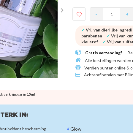
-
+
✓
Vrij van dierlijke ingred
parabenen
✓
Vrij van k
kleustof
✓
Vrij van sulf
Gratis verzending?
Be
Alle bestellingen worden 
Verdien punten online & o
Achteraf betalen met
Bill
k verkrijgbaar in
15ml
.
TERK IN:
√
Glow
Antioxidant bescherming