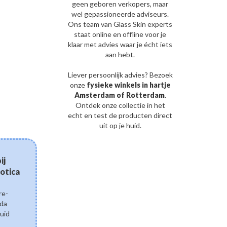
geen geboren verkopers, maar
wel gepassioneerde adviseurs.
Ons team van Glass Skin experts
staat online en offline voor je
klaar met advies waar je écht iets
aan hebt.
Liever persoonlijk advies? Bezoek
onze
fysieke winkels in hartje
Amsterdam of Rotterdam
.
Ontdek onze collectie in het
echt en test de producten direct
uit op je huid.
03/08/2026
ij
Micro-needling in een 
otica
weten over bio-spicul
Ontdek bio-spicules: de nat
naaldjes die moderne huidv
re-
Leer hoe deze microscopis
ida
van ingrediënten boosten, 
uid
en zorgen voor klinisch her