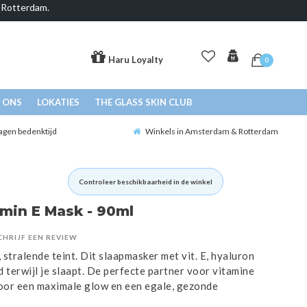
& Rotterdam.
Haru Loyalty
0
 ONS
LOKATIES
THE GLASS SKIN CLUB
agen bedenktijd
Winkels in Amsterdam & Rotterdam
Controleer beschikbaarheid in de winkel
amin E Mask - 90ml
CHRIJF EEN REVIEW
stralende teint. Dit slaapmasker met vit. E, hyaluron
d terwijl je slaapt. De perfecte partner voor vitamine
voor een maximale glow en een egale, gezonde