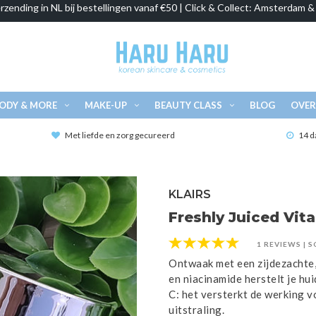
rzending in NL bij bestellingen vanaf €50 | Click & Collect: Amsterdam 
ODY & MORE
MAKE-UP
BEAUTY CLASS
BLOG
OVER
Met liefde en zorg gecureerd
14 d
KLAIRS
Freshly Juiced Vit
1 REVIEWS
|
S
Ontwaak met een zijdezachte, 
en niacinamide herstelt je hui
C: het versterkt de werking 
uitstraling.