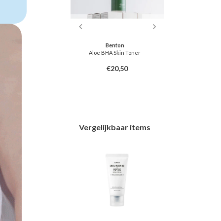
tfee
Benton
t Treatment
Aloe BHA Skin Toner
Hydrating 
C
2,00
€20,50
Vergelijkbaar items