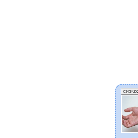
03/08/20
Micro-needling in een flesje: Alles wat je moet
weten over bio-spicules
Ontdek bio-spicules: de natuurlijke, mariene micro-
naaldjes die moderne huidverzorging transformeren.
Leer hoe deze microscopische structuren de opname
van ingrediënten boosten, de celvernieuwing versnellen
en zorgen voor klinisch herstel vanuit huis — zonder