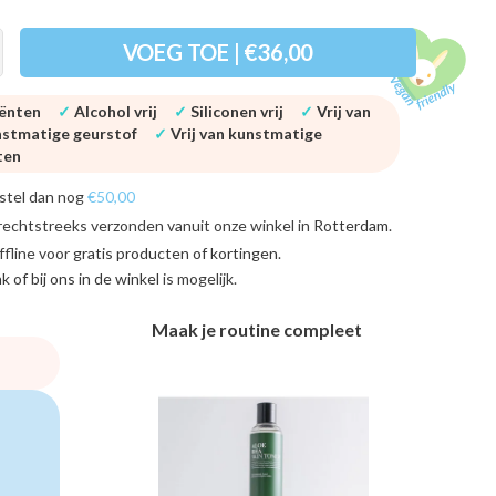
VOEG TOE | €36,00
iënten
✓
Alcohol vrij
✓
Siliconen vrij
✓
Vrij van
unstmatige geurstof
✓
Vrij van kunstmatige
aten
stel dan nog
€50,00
rechtstreeks verzonden vanuit onze winkel in
Rotterdam
.
ffline voor
gratis producten of kortingen
.
ink of bij ons in de winkel
is mogelijk.
Maak je routine compleet