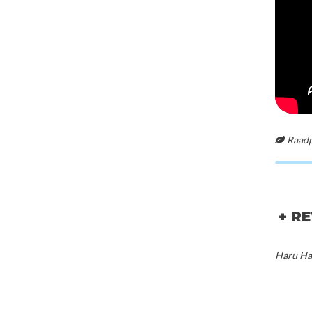
Raadpl
+ R
Haru Har