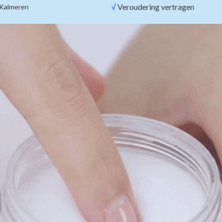
√
Veroudering vertragen
Kalmeren
Hanskin
Real Complexion Hyaluron Skin
Peti
Essence
arrier Cream
Calming Spo
€30,00
00
€1