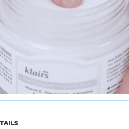
n
Mixsoon
Han
Essence
Weekly Bean Mask Pack
Vitamin C 
00
€16,00
€4
ETAILS