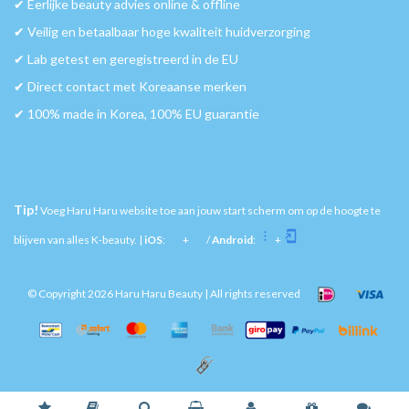
✔︎ Eerlijke beauty advies online & offline
✔︎ Veilig en betaalbaar hoge kwaliteit huidverzorging
✔︎ Lab getest en geregistreerd in de EU
✔︎ Direct contact met Koreaanse merken
✔︎ 100% made in Korea, 100% EU guarantie
Tip!
Voeg Haru Haru website toe aan jouw start scherm om op de hoogte te
blijven van alles K-beauty. |
iOS
:
+
/
Android
:
+
© Copyright 2026 Haru Haru Beauty | All rights reserved