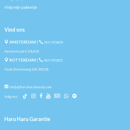
Volg mijn pakketje
Vind ons
AMSTERDAM
|
010-7370678
Hartenstraat 4, 1016CB
ROTTERDAM
|
010-7370315
Oude Binnenweg 105, 3012JB
info[at]haruharubeauty.com
Volg ons:
Haru Haru Garantie