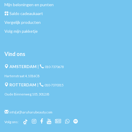
Mijn beloningen en punten
Saldo cadeaukaart
Vergelijk producten
Volg mijn pakketje
Vind ons
AMSTERDAM
|
010-7370678
Hartenstraat 4, 1016CB
ROTTERDAM
|
010-7370315
Oude Binnenweg 105, 3012JB
info[at]haruharubeauty.com
Volg ons: