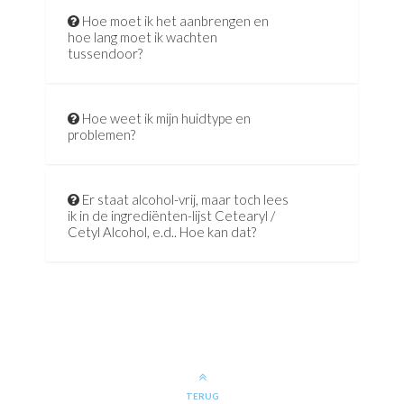
Hoe moet ik het aanbrengen en
hoe lang moet ik wachten
tussendoor?
Hoe weet ik mijn huidtype en
problemen?
Er staat alcohol-vrij, maar toch lees
ik in de ingrediënten-lijst Cetearyl /
Cetyl Alcohol, e.d.. Hoe kan dat?
TERUG