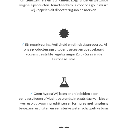
officiële partners en fabrikanten. Zo garanderen we 100%
originele producten. Jouw feedback is voor ons goud waard;
wij koppelen dit direct terug aan de merken.
✓
Strenge keuring:
Veiligheid en ethiek staan voorop. Al
onze producten zijn uitvoerig getest en goedgekeurd
volgens de strikte regelgeving in Zuid-Korea én de
Europese Unie.
✓
Geen hypes:
Wij laten ons niet leiden door
eendagsvliegen of vluchtige trends. In plaats daarvan kiezen
we resoluut voor ingrediënten en formules met langdurig
bewezen resultaten en een sterke wetenschappelijke basis.