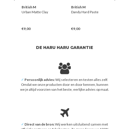
British M
British M
Briti
Urban Matte Clay
Dandy Hard Paste
Airy
€9,00
€9,00
€24,
DE HARU HARU GARANTIE
✓
Persoonlijk advies:
Wij selecteren en testen alles zelf.
Omdat we onze producten door en door kennen, kunnen
we je altijd voorzien van het beste, eerlijke advies op maat.
✓
Direct van de bron:
Wij werken uitsluitend samen met