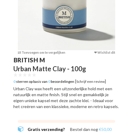
Toevoegen om te vergelijken
❤ Wishlist dit
Toevoege
BRITISH M
Urban Matte Clay - 100g
[
]
0
sterren op basis van
0
beoordelingen
Schrijf een review
Urban Clay wax heeft een uitzonderlijke hold met een
natuurlijk en matte finish. Stijl snel en gemakkelijk je
eigen unieke kapsel met deze zachte klei. - Ideaal voor
het creëren van een klassieke, moderne en retro kapsels.
Gratis verzending?
Bestel dan nog
€50,00