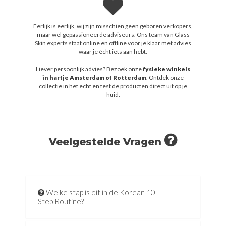
Eerlijk is eerlijk, wij zijn misschien geen geboren verkopers,
maar wel gepassioneerde adviseurs. Ons team van Glass
Skin experts staat online en offline voor je klaar met advies
waar je écht iets aan hebt.
Liever persoonlijk advies? Bezoek onze
fysieke winkels
in hartje Amsterdam of Rotterdam
. Ontdek onze
collectie in het echt en test de producten direct uit op je
huid.
Veelgestelde Vragen
Welke stap is dit in de Korean 10-
Step Routine?