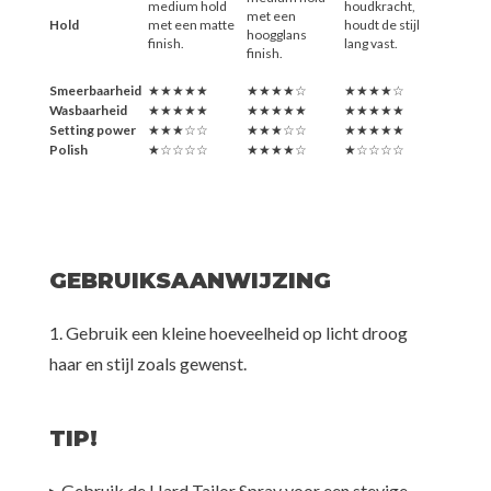
medium hold
houdkracht,
met een
Hold
met een matte
houdt de stijl
hoogglans
finish.
lang vast.
finish.
Smeerbaarheid
★★★★★
★★★★☆
★★★★☆
Wasbaarheid
★★★★★
★★★★★
★★★★★
Setting power
★★★☆☆
★★★☆☆
★★★★★
Polish
★☆☆☆☆
★★★★☆
★☆☆☆☆
GEBRUIKSAANWIJZING
1. Gebruik een kleine hoeveelheid op licht droog
haar en stijl zoals gewenst.
TIP!
▸ Gebruik de Hard Tailor Spray voor een stevige