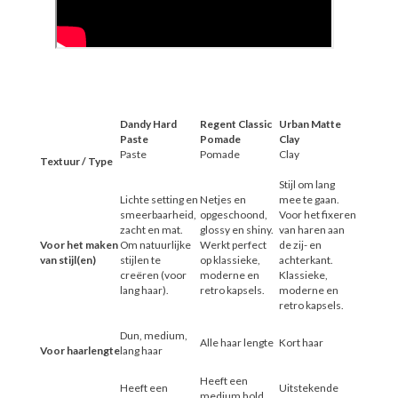
Dandy Hard
Regent Classic
Urban Matte
Paste
Pomade
Clay
Paste
Pomade
Clay
Textuur / Type
Stijl om lang
Lichte setting en
Netjes en
mee te gaan.
smeerbaarheid,
opgeschoond,
Voor het fixeren
zacht en mat.
glossy en shiny.
van haren aan
Voor het maken
Om natuurlijke
Werkt perfect
de zij- en
van stijl(en)
stijlen te
op klassieke,
achterkant.
creëren (voor
moderne en
Klassieke,
lang haar).
retro kapsels.
moderne en
retro kapsels.
Dun, medium,
Alle haar lengte
Kort haar
Voor haarlengte
lang haar
Heeft een
Heeft een
Uitstekende
medium hold