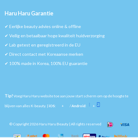
Haru Haru Garantie
✔︎ Eerlijke beauty advies online & offline
✔︎ Veilig en betaalbaar hoge kwaliteit huidverzorging
✔︎ Lab getest en geregistreerd in de EU
✔︎ Direct contact met Koreaanse merken
✔︎ 100% made in Korea, 100% EU guarantie
Tip!
Voeg Haru Haru website toe aan jouw start scherm om op de hoogte te
blijven van alles K-beauty. |
iOS
:
+
/
Android
:
+
© Copyright 2026 Haru Haru Beauty | All rights reserved