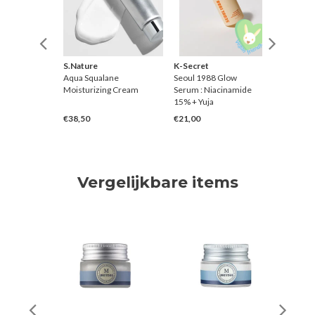
S.Nature
K-Secret
Benton
on Eye
Aqua Squalane
Seoul 1988 Glow
Snail Be
Moisturizing Cream
Serum : Niacinamide
Content
15% + Yuja
€38,50
€21,00
€3,50
Vergelijkbare items