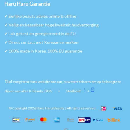
Haru Haru Garantie
✔︎ Eerlijke beauty advies online & offline
✔︎ Veilig en betaalbaar hoge kwaliteit huidverzorging
✔︎ Lab getest en geregistreerd in de EU
✔︎ Direct contact met Koreaanse merken
✔︎ 100% made in Korea, 100% EU guarantie
Tip!
Voeg Haru Haru website toe aan jouw start scherm om op de hoogte te
blijven van alles K-beauty. |
iOS
:
+
/
Android
:
+
© Copyright 2026 Haru Haru Beauty | All rights reserved