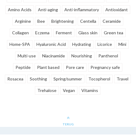
Amino Acids
Anti-aging
Anti-inflammatory
Antioxidant
Arginine
Bee
Brightening
Centella
Ceramide
Collagen
Eczema
Ferment
Glass skin
Green tea
Home-SPA
Hyaluronic Acid
Hydrating
Licorice
Mini
Multi-use
Niacinamide
Nourishing
Panthenol
Peptide
Plant based
Pore care
Pregnancy safe
Rosacea
Soothing
Spring/summer
Tocopherol
Travel
Trehalose
Vegan
Vitamins
TERUG