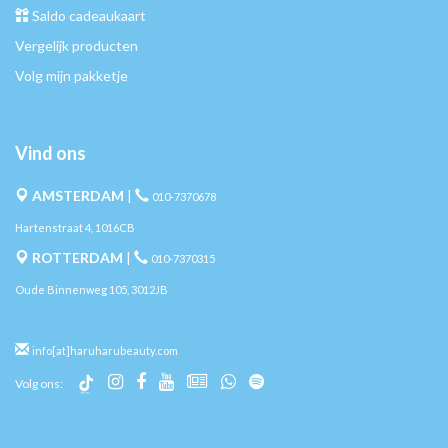
Saldo cadeaukaart
Vergelijk producten
Volg mijn pakketje
Vind ons
AMSTERDAM
|
010-7370678
Hartenstraat 4, 1016CB
ROTTERDAM
|
010-7370315
Oude Binnenweg 105, 3012JB
info[at]haruharubeauty.com
Volg ons: