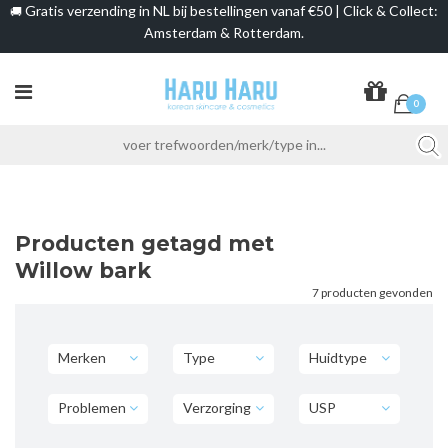
Gratis verzending in NL bij bestellingen vanaf €50 | Click & Collect:
🚚
Amsterdam & Rotterdam.
0
Producten getagd met
Willow bark
7 producten gevonden
Merken
Type
Huidtype
Problemen
Verzorging
USP