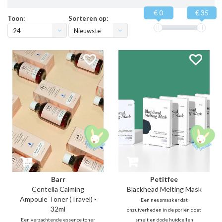
€ 0
€ 35
Toon:
Sorteren op:
24
Nieuwste
producten
Barr
Petitfee
Centella Calming
Blackhead Melting Mask
Ampoule Toner (Travel) -
Een neusmasker dat
32ml
onzuiverheden in de poriën doet
Een verzachtende essence toner
smelt en dode huidcellen