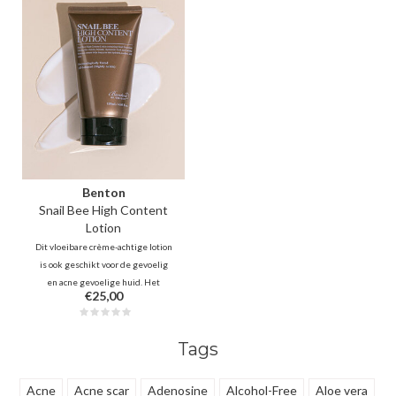
op gezicht.
littekens achtergelaten door
acne, puistjes, e.d.
Benton
Snail Bee High Content
Lotion
Dit vloeibare crème-achtige lotion
is ook geschikt voor de gevoelig
en acne gevoelige huid. Het
€25,00
voedt, beschermt de huid, geeft
vitaliteit, verbetert de
huidbarrière en kalmeert
Tags
beschadigd huid. Helpt bij het
verbeteren van de teint en
verstevigen.
Acne
Acne scar
Adenosine
Alcohol-Free
Aloe vera