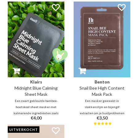
formule vermindert roodheid en
Daarnaast is deze fles gevuld met
opflakkeringen voor de onrustige,
maar liefst 80% kalmerende en
geïrriteerde huid en bevordert
huidherstellende Centella
huidherstel.
Asiatica en Houttuynia Cordata.
Klairs
Benton
Midnight Blue Calming
Snail Bee High Content
Sheet Mask
Mask Pack
Een zwart gekleurde bamboe-
Een masker geweekt in
houtskool sheet masker met
slakkenslijm en bijengif
kalmerende ingrediënten zoals
extracten om je huidproblemen
€4,00
€3,50
wilgenschors, zoethout, Tea Tree
diep aan te pakken. Het voedt,
en Centella Asiatica. Dit masker
verzacht en herstelt, voor een
UITVERKOCHT
bestaat uit 2 delen en maakt het
verbeterde teint en textuur.
makkelijker te plaatsen / passen
Ideaal voor het verwijderen van