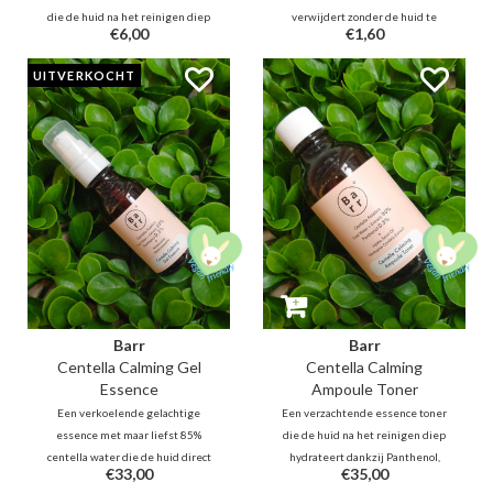
die de huid na het reinigen diep
verwijdert zonder de huid te
€6,00
€1,60
hydrateert dankzij Panthenol,
irriteren, uit te drogen en te
Jojoba, Ceramide, Hyaluron.
beschadigen. Naast
UITVERKOCHT
Daarnaast is deze fles gevuld met
poriënzuiverend en
maar liefst 80% kalmerende en
ontstekingsremmend BHA en
huidherstellende Centella
wilgenbast bevat het ook
Asiatica en Houttuynia Cordata.
kalmerende Centella.
Barr
Barr
Centella Calming Gel
Centella Calming
Essence
Ampoule Toner
Een verkoelende gelachtige
Een verzachtende essence toner
essence met maar liefst 85%
die de huid na het reinigen diep
centella water die de huid direct
hydrateert dankzij Panthenol,
€33,00
€35,00
kan kalmeren en hydrateren. De
Jojoba, Ceramide, Hyaluron.