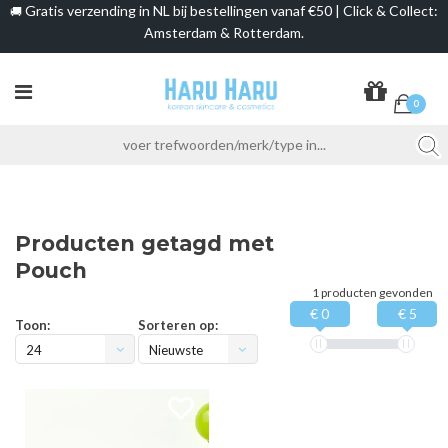
Gratis verzending in NL bij bestellingen vanaf €50 | Click & Collect:
🚚
Amsterdam & Rotterdam.
0
Producten getagd met
Pouch
1 producten gevonden
€ 0
€ 5
Toon:
Sorteren op:
24
Nieuwste
producten