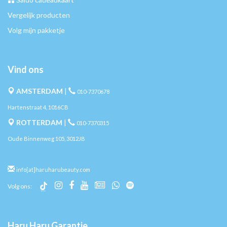
Vergelijk producten
Volg mijn pakketje
Vind ons
AMSTERDAM
|
010-7370678
Hartenstraat 4, 1016CB
ROTTERDAM
|
010-7370315
Oude Binnenweg 105, 3012JB
info[at]haruharubeauty.com
Volg ons:
Haru Haru Garantie