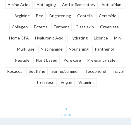
Amino Acids
Anti-aging
Anti-inflammatory
Antioxidant
Arginine
Bee
Brightening
Centella
Ceramide
Collagen
Eczema
Ferment
Glass skin
Green tea
Home-SPA
Hyaluronic Acid
Hydrating
Licorice
Mini
Multi-use
Niacinamide
Nourishing
Panthenol
Peptide
Plant based
Pore care
Pregnancy safe
Rosacea
Soothing
Spring/summer
Tocopherol
Travel
Trehalose
Vegan
Vitamins
TERUG