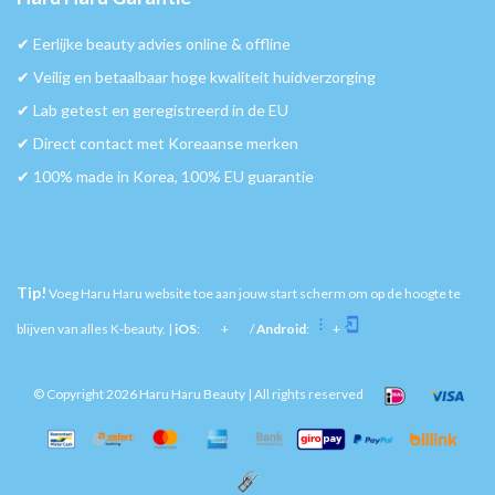
✔︎ Eerlijke beauty advies online & offline
✔︎ Veilig en betaalbaar hoge kwaliteit huidverzorging
✔︎ Lab getest en geregistreerd in de EU
✔︎ Direct contact met Koreaanse merken
✔︎ 100% made in Korea, 100% EU guarantie
Tip!
Voeg Haru Haru website toe aan jouw start scherm om op de hoogte te
blijven van alles K-beauty. |
iOS
:
+
/
Android
:
+
© Copyright 2026 Haru Haru Beauty | All rights reserved