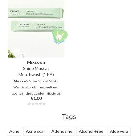
Mixsoon
Shine Muscat
Mouthwash (1 EA)
Mixsoon's Shine Muscat Mouth
Wash is alcoholvrij en geeft een
zachte frisheid zonder irritatie en
€1,00
droogheid. Het heeft een
subtiele Muskat-smaak, een type
druif. Bevat natriumfluoride en
Tags
groene thee -extracten om
gaatjes te voorkomen..
Acne
Acne scar
Adenosine
Alcohol-Free
Aloe vera