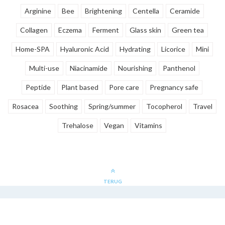
Arginine
Bee
Brightening
Centella
Ceramide
Collagen
Eczema
Ferment
Glass skin
Green tea
Home-SPA
Hyaluronic Acid
Hydrating
Licorice
Mini
Multi-use
Niacinamide
Nourishing
Panthenol
Peptide
Plant based
Pore care
Pregnancy safe
Rosacea
Soothing
Spring/summer
Tocopherol
Travel
Trehalose
Vegan
Vitamins
TERUG