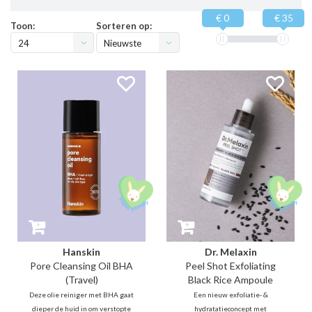
€ 0
€ 35
Toon:
Sorteren op:
24
Nieuwste
producten
Hanskin
Dr. Melaxin
Pore Cleansing Oil BHA
Peel Shot Exfoliating
(Travel)
Black Rice Ampoule
Deze olie reiniger met BHA gaat
Een nieuw exfoliatie- &
dieper de huid in om verstopte
hydratatieconcept met