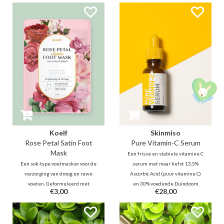
oliën zal deze verfrissende
tegelijkertijd de huid te
cleansing oil onzuiverheden,
verzachten en te hydrateren.
mee-eters en make-up
verwijderen.
Koelf
Skinmiso
Rose Petal Satin Foot
Pure Vitamin-C Serum
Mask
Een frisse en stabiele vitamine C
Een sok-type voetmasker voor de
serum met maar liefst 13,5%
verzorging van droog en ruwe
Ascorbic Acid (puur vitamine C)
voeten. Geformuleerd met
en 30% voedende Duindoorn
€3,00
€28,00
rozenextract, peptiden,
extract om de huid algeheel te
salicylzuur en menthol in een
verbeteren in teint en textuur
romige essentie, hydrateert,
zodat deze gezond kan stralen.
verzacht en kalmeert het de