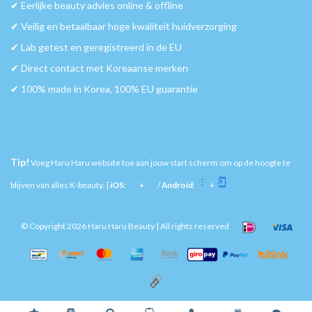
✔︎ Eerlijke beauty advies online & offline
✔︎ Veilig en betaalbaar hoge kwaliteit huidverzorging
✔︎ Lab getest en geregistreerd in de EU
✔︎ Direct contact met Koreaanse merken
✔︎ 100% made in Korea, 100% EU guarantie
Tip!
Voeg Haru Haru website toe aan jouw start scherm om op de hoogte te
blijven van alles K-beauty. |
iOS
:
+
/
Android
:
+
© Copyright 2026 Haru Haru Beauty | All rights reserved