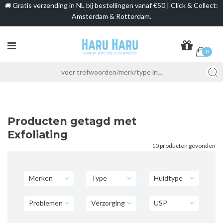
Gratis verzending in NL bij bestellingen vanaf €50 | Click & Collect:
🚚
Amsterdam & Rotterdam.
0
Producten getagd met
Exfoliating
10 producten gevonden
Merken
Type
Huidtype
Problemen
Verzorging
USP