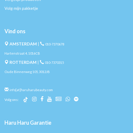
Volg mijn pakketje
Vind ons
AMSTERDAM
|
010-7370678
Hartenstraat 4, 1016CB
ROTTERDAM
|
010-7370315
Oude Binnenweg 105, 3012JB
info[at]haruharubeauty.com
Volg ons:
Haru Haru Garantie