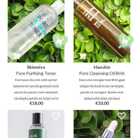
vermoeide voeten.
Skinmiso
Hanskin
Pore Purifying Toner
Pore Cleansing Oil BHA
Een toner die zich richt op het
Deze olie reiniger met BHA gaat
balanceren van de gezonde huid
dieper de huid in om verstopte
vanuit de poriën. Het voorkomt
poriën te reinigen. Samen met
verstopte poriën en helpt ze te
botanische oliën zal deze
€18,00
€33,00
kalmeren en te hydrateren, zodat
verfrissende cleansing oil
de huid in het algemeen wordt
onzuiverheden, mee-eters en
verbeterd vanaf de eerste stap
make-up verwijderen.
na het reinigen.