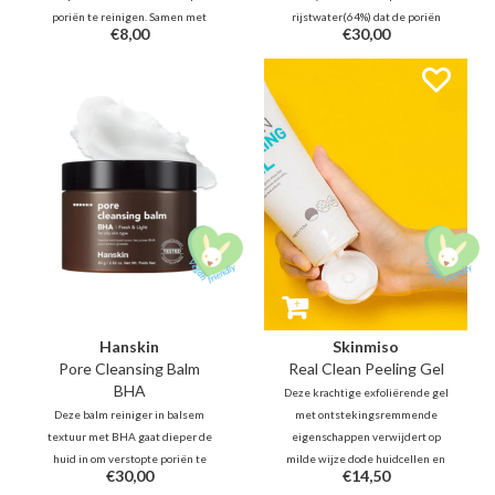
poriën te reinigen. Samen met
rijstwater(64%) dat de poriën
€8,00
€30,00
botanische oliën zal deze
reinigt, dode huidcellen
verfrissende cleansing oil
verwijdert en de huid
onzuiverheden, mee-eters en
gehydrateerd en glad maakt, net
make-up verwijderen.
als een ampul. Het verbetert de
vochtbalans met een
liposomenstructuur die ons
huidbarrière nabootst
Hanskin
Skinmiso
Pore Cleansing Balm
Real Clean Peeling Gel
BHA
Deze krachtige exfoliërende gel
Deze balm reiniger in balsem
met ontstekingsremmende
textuur met BHA gaat dieper de
eigenschappen verwijdert op
huid in om verstopte poriën te
milde wijze dode huidcellen en
€30,00
€14,50
reinigen. Samen met botanische
talg zonder irritatie, en helpt