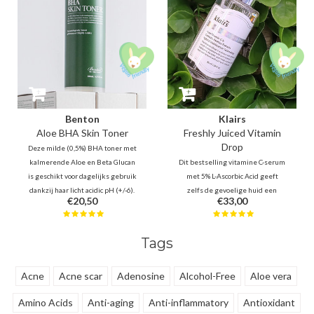
Benton
Klairs
Aloe BHA Skin Toner
Freshly Juiced Vitamin
Drop
Deze milde (0,5%) BHA toner met
kalmerende Aloe en Beta Glucan
Dit bestselling vitamine C-serum
is geschikt voor dagelijks gebruik
met 5% L-Ascorbic Acid geeft
dankzij haar licht acidic pH (+/-6).
zelfs de gevoelige huid een
€20,50
€33,00
Hierdoor is het uitstekend te
jeugdige glow. Het verbetert de
gebruiken voor dagelijks in de
teint en textuur, terwijl poriën
ochtend en avond, maar ook voor
minder zichtbaar worden. De
Tags
de gevoelige huid.
perfecte energieboost voor een
egale, stralende en frisse
uitstraling!
Acne
Acne scar
Adenosine
Alcohol-Free
Aloe vera
Amino Acids
Anti-aging
Anti-inflammatory
Antioxidant